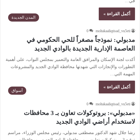
في…
أكمل القراءة »
المدن الجديدة
0
moltakaaliqtisad_vu5eti
مدبولي: نموذجاً مصغراً للحي الحكومي في
العاصمة الإدارية الجديدة بالوادي الجديد
أكدت لجنة الإسكان والمرافق العامة والتعمير بمجلس النواب، على أهمية
التطورات والإنجازات التي شهدتها محافظة الوادي الجديد والمشروعات
المهمة التي…
أكمل القراءة »
أسواق
0
moltakaaliqtisad_vu5eti
«مدبولي»: بروتوكولات تعاون بـ 3 محافظات
لاستخدام أراضي الوادي الجديد
رشا جلال شهد الدكتور مصطفى مدبولي، رئيس مجلس الوزراء، مراسم
توقيع 3 بروتوكولات تعاون بين محافظة الوادي الجديد ، ومحافظات…