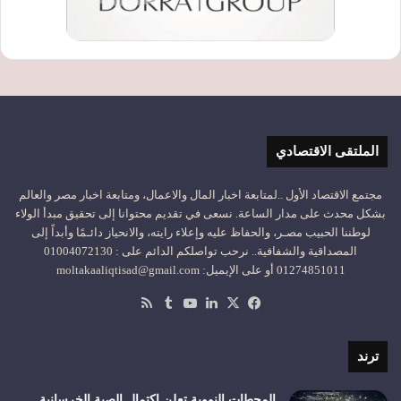
الملتقى الاقتصادي
مجتمع الاقتصاد الأول ..لمتابعة اخبار المال والاعمال، ومتابعة اخبار مصر والعالم
بشكل محدث على مدار الساعة. نسعى في تقديم محتوانا إلى تحقيق مبدأ الولاء
لوطننا الحبيب مصـر، والحفاظ عليه وإعلاء رايته، والانحياز دائـمًا وأبداً إلى
المصداقية والشفافية.. نرحب تواصلكم الدائم على : 01004072130
01274851011 أو على الإيميل: moltakaaliqtisad@gmail.com
‫X
فيسبوك
لينكدإن
‫YouTube
ملخص
الموقع
RSS
ترند
المحطات النووية تعلن اكتمال الصبة الخرسانية