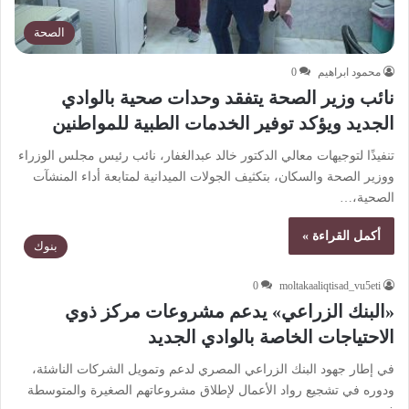
الصحة
محمود ابراهيم
0
نائب وزير الصحة يتفقد وحدات صحية بالوادي
الجديد ويؤكد توفير الخدمات الطبية للمواطنين
تنفيذًا لتوجيهات معالي الدكتور خالد عبدالغفار، نائب رئيس مجلس الوزراء
ووزير الصحة والسكان، بتكثيف الجولات الميدانية لمتابعة أداء المنشآت
الصحية،…
أكمل القراءة »
بنوك
0
moltakaaliqtisad_vu5eti
«البنك الزراعي» يدعم مشروعات مركز ذوي
الاحتياجات الخاصة بالوادي الجديد
في إطار جهود البنك الزراعي المصري لدعم وتمويل الشركات الناشئة،
ودوره في تشجيع رواد الأعمال لإطلاق مشروعاتهم الصغيرة والمتوسطة