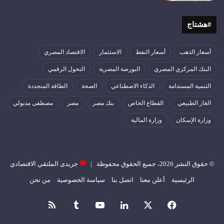
#هشتاج
أسعار الذهب
أسعار النفط
الاستثمار
الاقتصاد المصري
البنك المركزي المصري
البورصة المصرية
التحول الرقمي
التنمية المستدامة
الذكاء الاصطناعي
الصحة
الطاقة المتجددة
الغاز الطبيعي
القطاع الخاص
بنك مصر
مصر
مصطفى مدبولي
وزارة الإسكان
وزارة المالية
© حقوق النشر 2026، جميع الحقوق محفوظة |
جريدى الملتقي الاقتصادي
الرئيسية
أعلن معنا
اتصل بنا
سياسة الخصوصية
من نحن
فيسبوك
‫X
لينكدإن
‫YouTube
ملخص