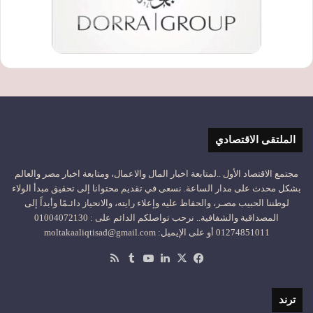
الملتقى الاقتصادي
مجتمع الاقتصاد الأول ..لمتابعة اخبار المال والاعمال، ومتابعة اخبار مصر والعالم
بشكل محدث على مدار الساعة. نسعى في تقديم محتوانا إلى تحقيق مبدأ الولاء
لوطننا الحبيب مصـر، والحفاظ عليه وإعلاء رايته، والانحياز دائـمًا وأبداً إلى
المصداقية والشفافية.. نرحب تواصلكم الدائم على : 01004072130
01274851011 أو على الإيميل: moltakaaliqtisad@gmail.com
‫X
فيسبوك
لينكدإن
‫YouTube
ملخص
الموقع
RSS
ترند