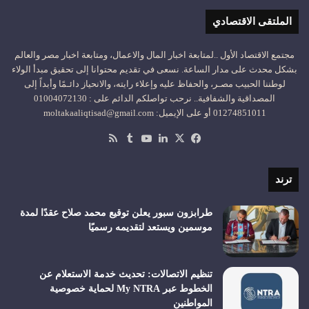
الملتقى الاقتصادي
مجتمع الاقتصاد الأول ..لمتابعة اخبار المال والاعمال، ومتابعة اخبار مصر والعالم
بشكل محدث على مدار الساعة. نسعى في تقديم محتوانا إلى تحقيق مبدأ الولاء
لوطننا الحبيب مصـر، والحفاظ عليه وإعلاء رايته، والانحياز دائـمًا وأبداً إلى
المصداقية والشفافية.. نرحب تواصلكم الدائم على : 01004072130
01274851011 أو على الإيميل: moltakaaliqtisad@gmail.com
‫X
فيسبوك
لينكدإن
‫YouTube
ملخص
الموقع
RSS
ترند
طرابزون سبور يعلن توقيع محمد صلاح عقدًا لمدة
موسمين ويستعد لتقديمه رسميًا
تنظيم الاتصالات: تحديث خدمة الاستعلام عن
الخطوط عبر My NTRA لحماية خصوصية
المواطنين