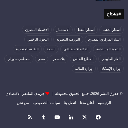
#هشتاج
أسعار الذهب
أسعار النفط
الاستثمار
الاقتصاد المصري
البنك المركزي المصري
البورصة المصرية
التحول الرقمي
التنمية المستدامة
الذكاء الاصطناعي
الصحة
الطاقة المتجددة
الغاز الطبيعي
القطاع الخاص
بنك مصر
مصر
مصطفى مدبولي
وزارة الإسكان
وزارة المالية
© حقوق النشر 2026، جميع الحقوق محفوظة |
جريدى الملتقي الاقتصادي
الرئيسية
أعلن معنا
اتصل بنا
سياسة الخصوصية
من نحن
فيسبوك
‫X
لينكدإن
‫YouTube
ملخص