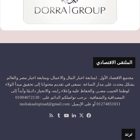
الملتقى الاقتصادي
مجتمع الاقتصاد الأول ..لمتابعة اخبار المال والاعمال، ومتابعة اخبار مصر والعالم
بشكل محدث على مدار الساعة. نسعى في تقديم محتوانا إلى تحقيق مبدأ الولاء
لوطننا الحبيب مصـر، والحفاظ عليه وإعلاء رايته، والانحياز دائـمًا وأبداً إلى
المصداقية والشفافية.. نرحب تواصلكم الدائم على : 01004072130
01274851011 أو على الإيميل: moltakaaliqtisad@gmail.com
‫X
فيسبوك
لينكدإن
‫YouTube
ملخص
الموقع
RSS
ترند