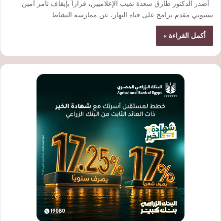
أصدر الدكتور طارق سعدة نقيب الإعلاميين، قراراً بإيقاف تامر أمين
بسيوني مقدم برامج على قناة النهار، عن ممارسة النشاط…
أكمل القراءة »