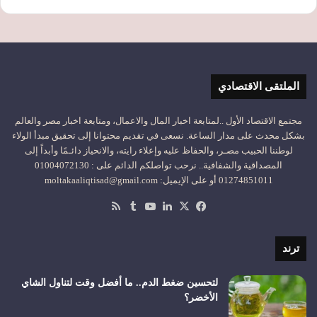
الملتقى الاقتصادي
مجتمع الاقتصاد الأول ..لمتابعة اخبار المال والاعمال، ومتابعة اخبار مصر والعالم
بشكل محدث على مدار الساعة. نسعى في تقديم محتوانا إلى تحقيق مبدأ الولاء
لوطننا الحبيب مصـر، والحفاظ عليه وإعلاء رايته، والانحياز دائـمًا وأبداً إلى
المصداقية والشفافية.. نرحب تواصلكم الدائم على : 01004072130
01274851011 أو على الإيميل: moltakaaliqtisad@gmail.com
‫X
فيسبوك
لينكدإن
‫YouTube
ملخص
الموقع
RSS
ترند
لتحسين ضغط الدم.. ما أفضل وقت لتناول الشاي
الأخضر؟