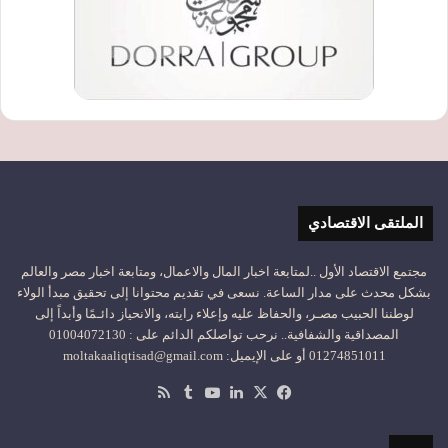
الملتقى الاقتصادي
مجتمع الاقتصاد الأول ..لمتابعة اخبار المال والاعمال، ومتابعة اخبار مصر والعالم
بشكل محدث على مدار الساعة. نسعى في تقديم محتوانا إلى تحقيق مبدأ الولاء
لوطننا الحبيب مصـر، والحفاظ عليه وإعلاء رايته، والانحياز دائـمًا وأبداً إلى
المصداقية والشفافية.. نرحب تواصلكم الدائم على : 01004072130
01274851011 أو على الإيميل: moltakaaliqtisad@gmail.com
‫X
فيسبوك
لينكدإن
‫YouTube
ملخص
الموقع
RSS