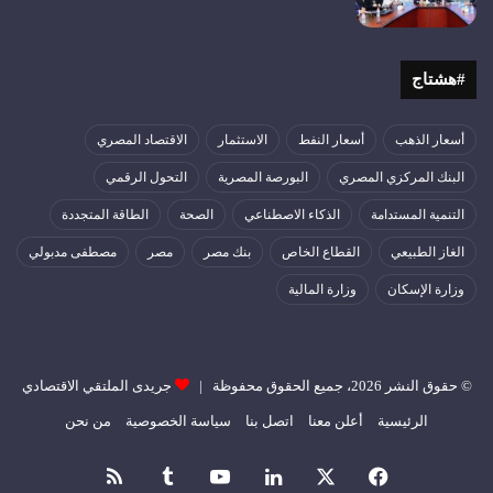
#هشتاج
أسعار الذهب
أسعار النفط
الاستثمار
الاقتصاد المصري
البنك المركزي المصري
البورصة المصرية
التحول الرقمي
التنمية المستدامة
الذكاء الاصطناعي
الصحة
الطاقة المتجددة
الغاز الطبيعي
القطاع الخاص
بنك مصر
مصر
مصطفى مدبولي
وزارة الإسكان
وزارة المالية
© حقوق النشر 2026، جميع الحقوق محفوظة |
جريدى الملتقي الاقتصادي
الرئيسية
أعلن معنا
اتصل بنا
سياسة الخصوصية
من نحن
فيسبوك
‫X
لينكدإن
‫YouTube
ملخص