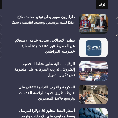
ترند
ر
طرابزون سبور يعلن توقيع محمد صلاح
عقدًا لمدة موسمين ويستعد لتقديمه رسميًا
م
تنظيم الاتصالات: تحديث خدمة الاستعلام
عن الخطوط عبر My NTRA لحماية
خصوصية المواطنين
الرقابة المالية تطور نشاط التخصيم
إلكترونيًا.. تدريب الشركات على منظومة
تمنع تكرار التمويل
الحكومة والغرف التجارية تتفقان على
خارطة طريق جديدة لرقمنة الخدمات
وتوسيع قاعدة المصدرين
أسعار النفط تتجاوز 80 دولارا للبرميل
وسط مخاوف على الإمدادات وترقب