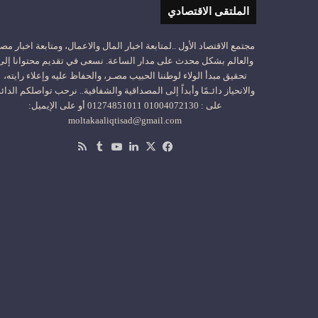
الملتقى الاقتصادي
مجتمع الاقتصاد الأول ..لمتابعة اخبار المال والاعمال، ومتابعة اخبار مص
والعالم بشكل محدث على مدار الساعة. نسعى في تقديم محتوانا إلى
تحقيق مبدأ الولاء لوطننا الحبيب مصـر، والحفاظ عليه وإعلاء رايته،
والانحياز دائـمًا وأبداً إلى المصداقية والشفافية.. نرحب تواصلكم الدائ
على : 01004072130 01274851011 أو على الإيميل:
moltakaaliqtisad@gmail.com
‫X
فيسبوك
لينكدإن
‫YouTube
ملخص
الموقع
RSS