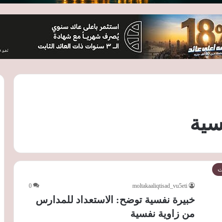
سية
ت
0
moltakaaliqtisad_vu5eti
خبيرة نفسية توضح: الاستعداد للمدارس
من زاوية نفسية