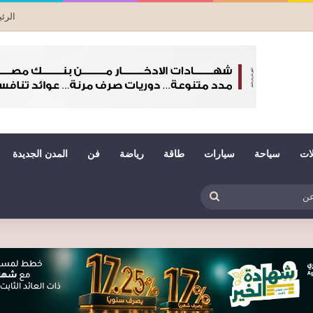
الرئ
لات
سياحة
سيارات
طاقة
رياضة
فن
المدن الجديدة
بي
ظلم
بحث
عن