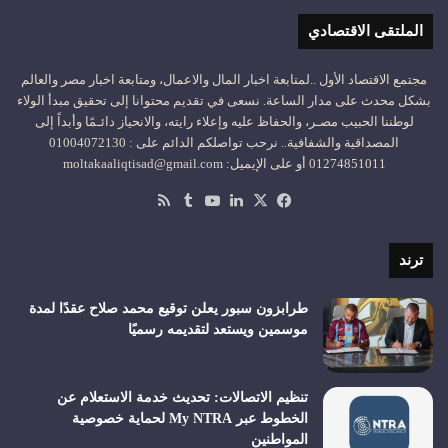
الملتقى الاقتصادي
مجتمع الاقتصاد الأول ..لمتابعة اخبار المال والاعمال، ومتابعة اخبار مصر والعالم
بشكل محدث على مدار الساعة. نسعى في تقديم محتوانا إلى تحقيق مبدأ الولاء
لوطننا الحبيب مصـر، والحفاظ عليه وإعلاء رايته، والانحياز دائـمًا وأبداً إلى
المصداقية والشفافية.. نرحب تواصلكم الدائم على : 01004072130
01274851011 أو على الإيميل: moltakaaliqtisad@gmail.com
‫X
فيسبوك
لينكدإن
‫YouTube
ملخص
الموقع
RSS
ترند
طرابزون سبور يعلن توقيع محمد صلاح عقدًا لمدة
موسمين ويستعد لتقديمه رسميًا
تنظيم الاتصالات: تحديث خدمة الاستعلام عن
الخطوط عبر My NTRA لحماية خصوصية
المواطنين