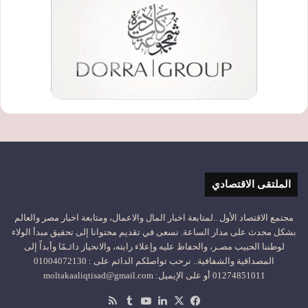
الملتقى الاقتصادي
مجتمع الاقتصاد الأول ..لمتابعة اخبار المال والاعمال، ومتابعة اخبار مصر والعالم
بشكل محدث على مدار الساعة. نسعى في تقديم محتوانا إلى تحقيق مبدأ الولاء
لوطننا الحبيب مصـر، والحفاظ عليه وإعلاء رايته، والانحياز دائـمًا وأبداً إلى
المصداقية والشفافية.. نرحب تواصلكم الدائم على : 01004072130
01274851011 أو على الإيميل: moltakaaliqtisad@gmail.com
‫X
فيسبوك
لينكدإن
‫YouTube
ملخص