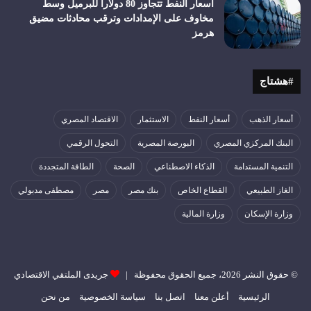
أسعار النفط تتجاوز 80 دولارا للبرميل وسط
مخاوف على الإمدادات وترقب محادثات مضيق
هرمز
#هشتاج
أسعار الذهب
أسعار النفط
الاستثمار
الاقتصاد المصري
البنك المركزي المصري
البورصة المصرية
التحول الرقمي
التنمية المستدامة
الذكاء الاصطناعي
الصحة
الطاقة المتجددة
الغاز الطبيعي
القطاع الخاص
بنك مصر
مصر
مصطفى مدبولي
وزارة الإسكان
وزارة المالية
© حقوق النشر 2026، جميع الحقوق محفوظة |
جريدى الملتقي الاقتصادي
الرئيسية
أعلن معنا
اتصل بنا
سياسة الخصوصية
من نحن