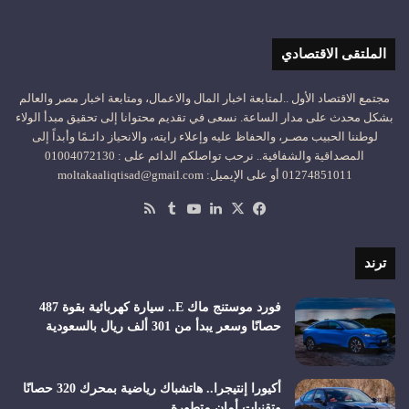
الملتقى الاقتصادي
مجتمع الاقتصاد الأول ..لمتابعة اخبار المال والاعمال، ومتابعة اخبار مصر والعالم
بشكل محدث على مدار الساعة. نسعى في تقديم محتوانا إلى تحقيق مبدأ الولاء
لوطننا الحبيب مصـر، والحفاظ عليه وإعلاء رايته، والانحياز دائـمًا وأبداً إلى
المصداقية والشفافية.. نرحب تواصلكم الدائم على : 01004072130
01274851011 أو على الإيميل: moltakaaliqtisad@gmail.com
‫X
فيسبوك
لينكدإن
‫YouTube
ملخص
الموقع
RSS
ترند
فورد موستنج ماك E.. سيارة كهربائية بقوة 487
حصانًا وسعر يبدأ من 301 ألف ريال بالسعودية
أكيورا إنتيجرا.. هاتشباك رياضية بمحرك 320 حصانًا
وتقنيات أمان متطورة