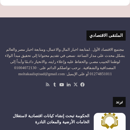
الملتقى الاقتصادي
مجتمع الاقتصاد الأول ..لمتابعة اخبار المال والاعمال، ومتابعة اخبار مصر والعالم
بشكل محدث على مدار الساعة. نسعى في تقديم محتوانا إلى تحقيق مبدأ الولاء
لوطننا الحبيب مصـر، والحفاظ عليه وإعلاء رايته، والانحياز دائـمًا وأبداً إلى
المصداقية والشفافية.. نرحب تواصلكم الدائم على : 01004072130
01274851011 أو على الإيميل: moltakaaliqtisad@gmail.com
‫X
فيسبوك
لينكدإن
‫YouTube
ملخص
الموقع
RSS
ترند
الحكومة تبحث إنشاء كيانات اقتصادية لاستغلال
الخامات الأرضية والمعادن النادرة