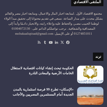
الملتقى الاقتصادي
مجتمع الاقتصاد الأول ..لمتابعة اخبار المال والاعمال، ومتابعة اخبار مصر والعالم
بشكل محدث على مدار الساعة. نسعى في تقديم محتوانا إلى تحقيق مبدأ الولاء
لوطننا الحبيب مصـر، والحفاظ عليه وإعلاء رايته، والانحياز دائـمًا وأبداً إلى
المصداقية والشفافية.. نرحب تواصلكم الدائم على : 01004072130
01274851011 أو على الإيميل: moltakaaliqtisad@gmail.com
‫X
فيسبوك
لينكدإن
‫YouTube
ملخص
الموقع
RSS
ترند
الحكومة تبحث إنشاء كيانات اقتصادية لاستغلال
الخامات الأرضية والمعادن النادرة
«الإسكان» تطرح 99 فرصة استثمارية بالمدن
الجديدة أمام المستثمرين المصريين والأجانب