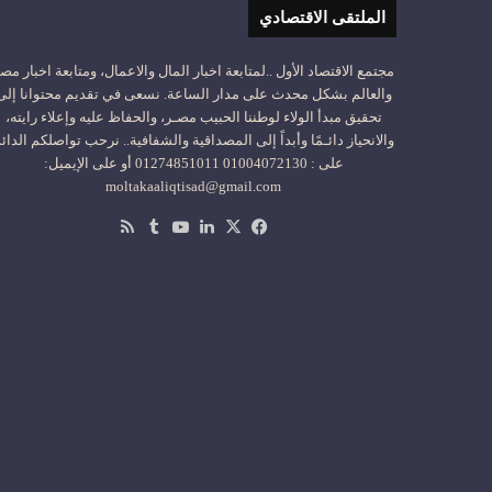
الملتقى الاقتصادي
مجتمع الاقتصاد الأول ..لمتابعة اخبار المال والاعمال، ومتابعة اخبار مص
والعالم بشكل محدث على مدار الساعة. نسعى في تقديم محتوانا إلى
تحقيق مبدأ الولاء لوطننا الحبيب مصـر، والحفاظ عليه وإعلاء رايته،
والانحياز دائـمًا وأبداً إلى المصداقية والشفافية.. نرحب تواصلكم الدائ
على : 01004072130 01274851011 أو على الإيميل:
moltakaaliqtisad@gmail.com
‫X
فيسبوك
لينكدإن
‫YouTube
ملخص
الموقع
RSS