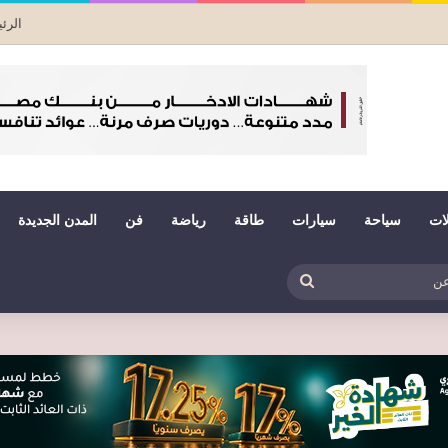
الرئ
لات
سياحة
سيارات
طاقة
رياضة
فن
المدن الجديدة
بي
ظلم
بحث
عن