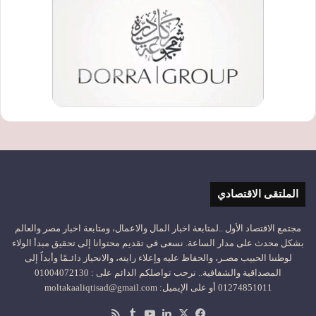
الملتقى الاقتصادي
مجتمع الاقتصاد الأول ..لمتابعة اخبار المال والاعمال، ومتابعة اخبار مصر والعالم
بشكل محدث على مدار الساعة. نسعى في تقديم محتوانا إلى تحقيق مبدأ الولاء
لوطننا الحبيب مصـر، والحفاظ عليه وإعلاء رايته، والانحياز دائـمًا وأبداً إلى
المصداقية والشفافية.. نرحب تواصلكم الدائم على : 01004072130
01274851011 أو على الإيميل: moltakaaliqtisad@gmail.com
‫X
فيسبوك
لينكدإن
‫YouTube
ملخص