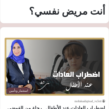
أنت مريض نفسي؟
استثمار وتأمين
moltakaaliqtisad_vu5eti
اضطراب العادات عند الأطفال.. رحلة من الفوضى