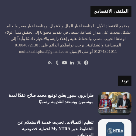
الملتقى الاقتصادي
مجتمع الاقتصاد الأول ..لمتابعة اخبار المال والاعمال، ومتابعة اخبار مصر والعالم
بشكل محدث على مدار الساعة. نسعى في تقديم محتوانا إلى تحقيق مبدأ الولاء
لوطننا الحبيب مصـر، والحفاظ عليه وإعلاء رايته، والانحياز دائـمًا وأبداً إلى
المصداقية والشفافية.. نرحب تواصلكم الدائم على : 01004072130
01274851011 أو على الإيميل: moltakaaliqtisad@gmail.com
‫X
فيسبوك
لينكدإن
‫YouTube
ملخص
الموقع
RSS
ترند
طرابزون سبور يعلن توقيع محمد صلاح عقدًا لمدة
موسمين ويستعد لتقديمه رسميًا
تنظيم الاتصالات: تحديث خدمة الاستعلام عن
الخطوط عبر My NTRA لحماية خصوصية
المواطنين