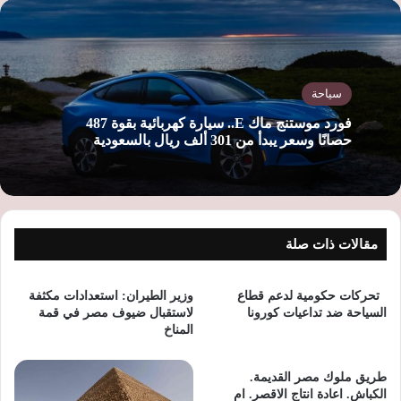
ب
سياحة
فورد موستنج ماك E.. سيارة كهربائية بقوة 487
حصانًا وسعر يبدأ من 301 ألف ريال بالسعودية
مقالات ذات صلة
تحركات حكومية لدعم قطاع
وزير الطيران: استعدادات مكثفة
السياحة ضد تداعيات كورونا
لاستقبال ضيوف مصر في قمة
المناخ
طريق ملوك مصر القديمة.
الكباش. اعادة انتاج الاقصر. ام