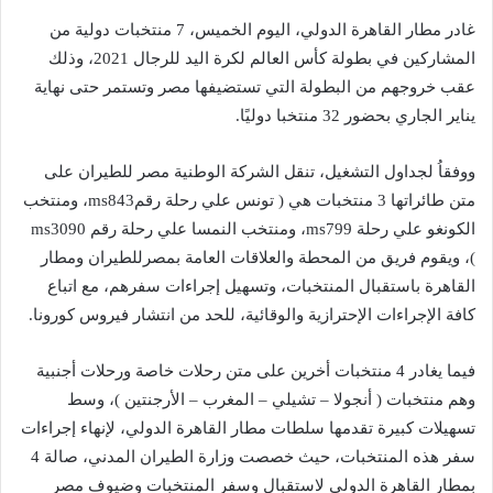
غادر مطار القاهرة الدولي، اليوم الخميس، 7 منتخبات دولية من
المشاركين في بطولة كأس العالم لكرة اليد للرجال 2021، وذلك
عقب خروجهم من البطولة التي تستضيفها مصر وتستمر حتى نهاية
يناير الجاري بحضور 32 منتخبا دوليًا.
ووفقاُ لجداول التشغيل، تنقل الشركة الوطنية مصر للطيران على
متن طائراتها 3 منتخبات هي ( تونس علي رحلة رقمms843، ومنتخب
الكونغو علي رحلة ms799، ومنتخب النمسا علي رحلة رقم ms3090
)، ويقوم فريق من المحطة والعلاقات العامة بمصرللطيران ومطار
القاهرة باستقبال المنتخبات، وتسهيل إجراءات سفرهم، مع اتباع
كافة الإجراءات الإحترازية والوقائية، للحد من انتشار فيروس كورونا.
فيما يغادر 4 منتخبات أخرين على متن رحلات خاصة ورحلات أجنبية
وهم منتخبات ( أنجولا – تشيلي – المغرب – الأرجنتين )، وسط
تسهيلات كبيرة تقدمها سلطات مطار القاهرة الدولي، لإنهاء إجراءات
سفر هذه المنتخبات، حيث خصصت وزارة الطيران المدني، صالة 4
بمطار القاهرة الدولي لاستقبال وسفر المنتخبات وضيوف مصر