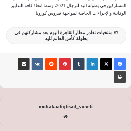
المشاركين في بطولة اليد للرجال 2021، وسط اتخاذ كافة التدابير
الوقائية والإجراءات الخاصة لمواجهة فيروس كورونا.
7 منتخبات تغادر مطار القاهرة اليوم بعد مشاركتهم فى
بطولة كأس العالم لليد
لينكدإن
‏Tumblr
بينتيريست
‏Reddit
‏VKontakte
مشاركة عبر البريد
طباعة
moltakaaliqtisad_vu5eti
موق
ع
الوي