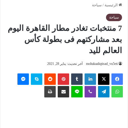
الرئيسية
/
سياحة
سياحة
7 منتخبات تغادر مطار القاهرة اليوم
بعد مشاركتهم فى بطولة كأس
العالم لليد
moltakaaliqtisad_vu5eti
آخر تحديث: يناير 28, 2021
فيسبوك
‫X
لينكدإن
‏Tumblr
بينتيريست
‏Reddit
سكايب
ماسنجر
واتساب
تيلقرام
ڤايبر
لاين
مشاركة عبر البريد
طباعة