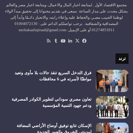
مجتمع الاقتصاد الأول ..لمتابعة اخبار المال والاعمال، ومتابعة اخبار مصر والعالم
بشكل محدث على مدار الساعة. نسعى في تقديم محتوانا إلى تحقيق مبدأ الولاء
لوطننا الحبيب مصـر، والحفاظ عليه وإعلاء رايته، والانحياز دائـمًا وأبداً إلى
المصداقية والشفافية.. نرحب تواصلكم الدائم على : 01004072130
01274851011 أو على الإيميل: moltakaaliqtisad@gmail.com
‫X
فيسبوك
لينكدإن
‫YouTube
ملخص
الموقع
RSS
ترند
فرق التدخل السريع تنقذ حالات بلا مأوى وتعيد
مواطنًا لأسرته في 6 محافظات
تعاون مصري سوداني لتطوير الكوادر المصرفية
ودعم جهود التنمية المؤسسية
الإسكان تتابع توفيق أوضاع الأراضي المضافة
لمدينتي الشروق والعبور الجديدة