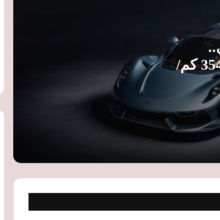
تويوتا برادو 2026 في السعودية.. المواصفات
.
الكاملة والأسعار وأبرز التجهيزات
Blackbird تنطلق بسرعة 354 كم/
مكلارين تكشف عن 788HS الجديدة.. 777
حصانًا وإنتاج عالمي محدود إلى 200 نسخة
فيراري تسجل علامات تجارية جديدة..
إصدارات مرتقبة من 12 سيليندري وF80
و296 عالية الأداء
أفاتار 12 Ultra EV.. سيارة كهربائية فاخرة
بقوة 402 حصان ومدى يصل إلى 705
كيلومترات
سوبارو إمبريزا 2005 تعود إلى سوق
المستعمل.. تعرف على المواصفات والسعر