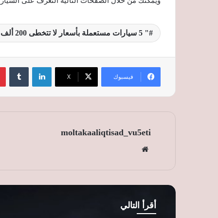
ويمكنك من خلال الصفحات التالية التعرف على السيارات 
" 5 سيارات مستعملة بأسعار لا تتخطى 200 ألف جنيه
لينكدإن
‏Tumblr
فيسبوك
‫X
moltakaaliqtisad_vu5eti
موق
ع
الوي
ب
أقرأ التالي