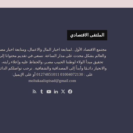
الملتقى الاقتصادي
مجتمع الاقتصاد الأول ..لمتابعة اخبار المال والاعمال، ومتابعة اخبار مص
والعالم بشكل محدث على مدار الساعة. نسعى في تقديم محتوانا إلى
تحقيق مبدأ الولاء لوطننا الحبيب مصـر، والحفاظ عليه وإعلاء رايته،
والانحياز دائـمًا وأبداً إلى المصداقية والشفافية.. نرحب تواصلكم الدائ
على : 01004072130 01274851011 أو على الإيميل:
moltakaaliqtisad@gmail.com
‫X
فيسبوك
لينكدإن
‫YouTube
ملخص
الموقع
RSS