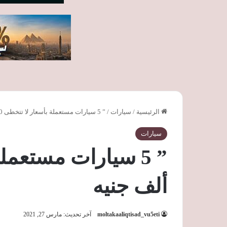
الرئيسية
/
سيارات
/
” 5 سيارات مستعملة بأسعار لا تتخطى 200 ألف جنيه
سيارات
ألف جنيه
moltakaaliqtisad_vu5eti
آخر تحديث: مارس 27, 2021