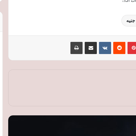
الـ5:
بينتيريست
‏Reddit
‏VKontakte
مشاركة عبر البريد
طباعة
هايبركار جديدة من هينيسي.. Blackbird
تنطلق بسرعة 354 كم/ساعة وسعرها 9.4
مليون ريال
«السويدي إليكتريك» تنشئ مجمعًا صناعيًا
جديدًا بالفيوم لإنتاج المكونات الكهربائية
وضفائر السيارات
بي واي دي Ti7 موديل 2026 تصل
السعودية.. SUV هجينة بقوة 480 حصانًا
وسعر يبدأ من 139.9 ألف ريال
مزاد جمارك الإسكندرية يحقق 38.6 مليون
جنيه من بيع سيارات وبضائع راكدة