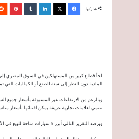
فيسبوك
‫X
لينكدإن
‏Tumblr
بينتيريست
شاركها
لجأ قطاع كبير من المستهلكين في السوق المصري إلى 
المادية دون النظر إلى سنة الصنع أو الكماليات التي تمتا
وبالرغم من الارتفاعات غير المسبوقة بأسعار جميع ال
تنتمي لعلامات تجارية عريقة يمكن اقتنائها بأسعار مناس
ويرصد التقرير التالي أبرز 5 سيارات متاحة للبيع في الأسواق الإلكترونية بسعر يبدأ من 85.000 جنيه.