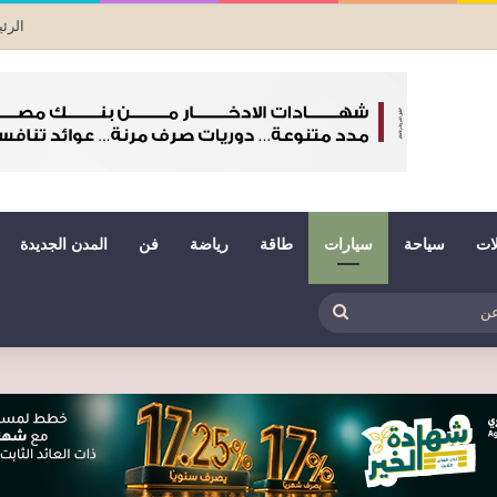
الرئ
لات
سياحة
سيارات
طاقة
رياضة
فن
المدن الجديدة
بي
ظلم
بحث
عن