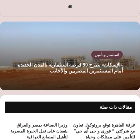
موق
ع
الوي
ب
استثمار وتأمين
«الإسكان» تطرح 99 فرصة استثمارية بالمدن الجديدة
أمام المستثمرين المصريين والأجانب
مقالات ذات صلة
غرفة القاهرة توقع بروتوكول تعاون
وزيرا الصناعة بمصر والعراق
مع شركتي ” فورى و جى آى جي”
يتفقان على نقل الخبرة المصرية
للتأمين على ممتلكات وحياة
لتأهيل المصانع العراقية