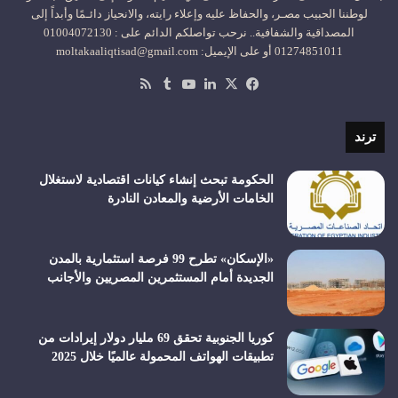
لوطننا الحبيب مصـر، والحفاظ عليه وإعلاء رايته، والانحياز دائـمًا وأبداً إلى
المصداقية والشفافية.. نرحب تواصلكم الدائم على : 01004072130
01274851011 أو على الإيميل: moltakaaliqtisad@gmail.com
‫X
فيسبوك
لينكدإن
‫YouTube
ملخص
الموقع
RSS
ترند
الحكومة تبحث إنشاء كيانات اقتصادية لاستغلال
الخامات الأرضية والمعادن النادرة
«الإسكان» تطرح 99 فرصة استثمارية بالمدن
الجديدة أمام المستثمرين المصريين والأجانب
كوريا الجنوبية تحقق 69 مليار دولار إيرادات من
تطبيقات الهواتف المحمولة عالميًا خلال 2025