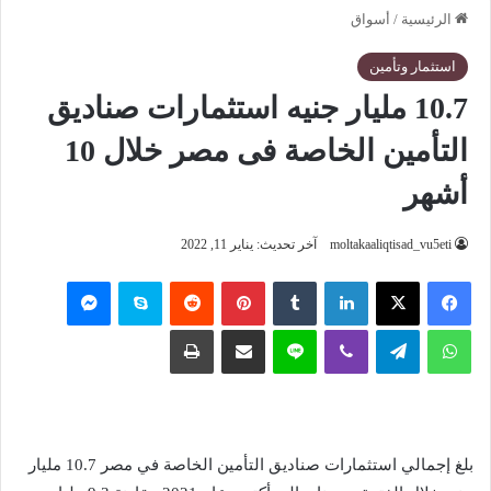
الرئيسية
/
أسواق
استثمار وتأمين
10.7 مليار جنيه استثمارات صناديق
التأمين الخاصة فى مصر خلال 10
أشهر
moltakaaliqtisad_vu5eti
آخر تحديث: يناير 11, 2022
فيسبوك
‫X
لينكدإن
‏Tumblr
بينتيريست
‏Reddit
سكايب
ماسنجر
واتساب
تيلقرام
ڤايبر
لاين
مشاركة عبر البريد
طباعة
بلغ إجمالي استثمارات صناديق التأمين الخاصة في مصر 10.7 مليار