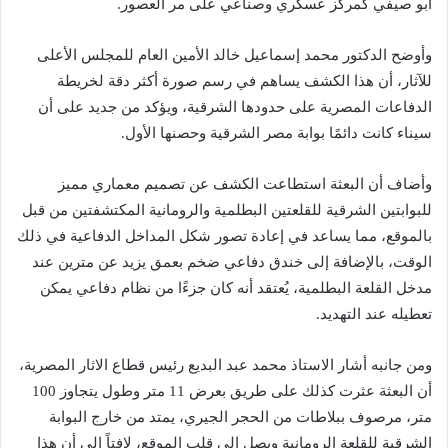
أبو صيفي كمركز عسكري وصناعي على مر العصور.
وأوضح الدكتور محمد إسماعيل خالد الأمين العام للمجلس الأعلى
للآثار، أن هذا الكشف يساهم في رسم صورة أكثر دقة لخريطة
الدفاعات المصرية على حدودها الشرقية، ويؤكد من جديد على أن
سيناء كانت دائمًا بوابة مصر الشرقية وحصنها الأول.
وأضاف أن البعثة استطاعت الكشف عن تصميم معماري مميز
للبوابتين الشرقية للقلعتين البطلمية والرومانية المكتشفتين من قبل
بالموقع، مما يساعد في إعادة تصور شكل المداخل الدفاعية في ذلك
الوقت، بالإضافة إلى خندق دفاعي ضخم بعمق يزيد عن مترين عند
مدخل القلعة البطلمية، يُعتقد أنه كان جزءًا من نظام دفاعي يمكن
تعطيله عند التهديد.
ومن جانبه أشار الاستاذ محمد عبد البديع رئيس قطاع الاثار المصرية،
أن البعثة عثرت كذلك على طريق بعرض 11 متر وطول يتجاوز 100
متر، مرصوف ببلاطات من الحجر الجيري، يمتد من خارج البوابة
الشرقية للقلعة الرومانية ويصل إلى قلب الموقع، لافتاً إلى أن هذا