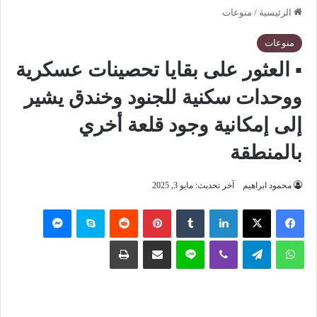
الرئيسية
/
منوعات
منوعات
▪︎ ⁠العثور على بقايا تحصينات عسكرية
ووحدات سكنية للجنود وخندق يشير
إلى إمكانية وجود قلعة أخري
بالمنطقة
محمود ابراهيم
آخر تحديث: مايو 3, 2025
فيسبوك
‫X
لينكدإن
‏Tumblr
بينتيريست
‏Reddit
سكايب
ماسنجر
واتساب
تيلقرام
ڤايبر
لاين
مشاركة عبر البريد
طباعة