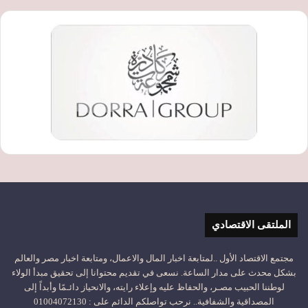
الملتقى الاقتصادي
مجتمع الاقتصاد الأول ..لمتابعة اخبار المال والاعمال، ومتابعة اخبار مصر والعالم
بشكل محدث على مدار الساعة. نسعى في تقديم محتوانا إلى تحقيق مبدأ الولاء
لوطننا الحبيب مصـر، والحفاظ عليه وإعلاء رايته، والانحياز دائـمًا وأبداً إلى
المصداقية والشفافية.. نرحب تواصلكم الدائم على : 01004072130