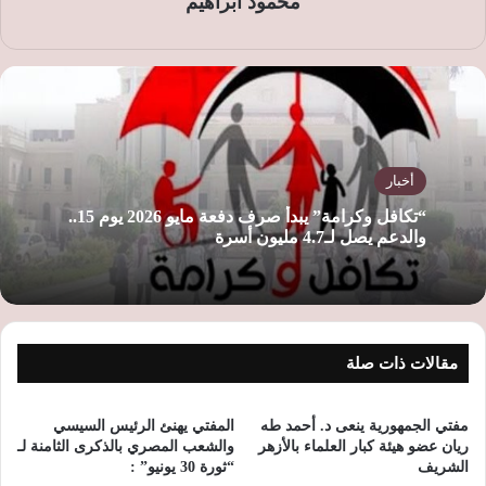
محمود ابراهيم
أخبار
“تكافل وكرامة” يبدأ صرف دفعة مايو 2026 يوم 15..
والدعم يصل لـ4.7 مليون أسرة
مقالات ذات صلة
مفتي الجمهورية ينعى د. أحمد طه
المفتي يهنئ الرئيس السيسي
ريان عضو هيئة كبار العلماء بالأزهر
والشعب المصري بالذكرى الثامنة لـ
الشريف
“ثورة 30 يونيو” :