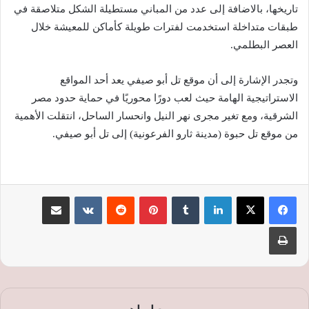
تاريخها، بالاضافة إلى عدد من المباني مستطيلة الشكل متلاصقة في
طبقات متداخلة استخدمت لفترات طويلة كأماكن للمعيشة خلال
العصر البطلمي.
وتجدر الإشارة إلى أن موقع تل أبو صيفي يعد أحد المواقع
الاستراتيجية الهامة حيث لعب دورًا محوريًا في حماية حدود مصر
الشرقية، ومع تغير مجرى نهر النيل وانحسار الساحل، انتقلت الأهمية
من موقع تل حبوة (مدينة ثارو الفرعونية) إلى تل أبو صيفي.
لينكدإن
‏Tumblr
بينتيريست
‏Reddit
‏VKontakte
مشاركة عبر البريد
طباعة