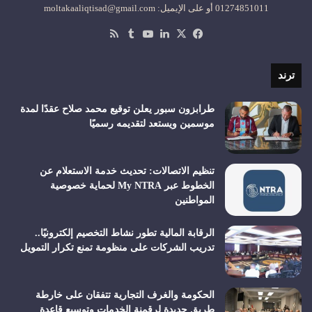
01274851011 أو على الإيميل: moltakaaliqtisad@gmail.com
‫X
فيسبوك
لينكدإن
‫YouTube
ملخص
الموقع
RSS
ترند
طرابزون سبور يعلن توقيع محمد صلاح عقدًا لمدة
موسمين ويستعد لتقديمه رسميًا
تنظيم الاتصالات: تحديث خدمة الاستعلام عن
الخطوط عبر My NTRA لحماية خصوصية
المواطنين
الرقابة المالية تطور نشاط التخصيم إلكترونيًا..
تدريب الشركات على منظومة تمنع تكرار التمويل
الحكومة والغرف التجارية تتفقان على خارطة
طريق جديدة لرقمنة الخدمات وتوسيع قاعدة