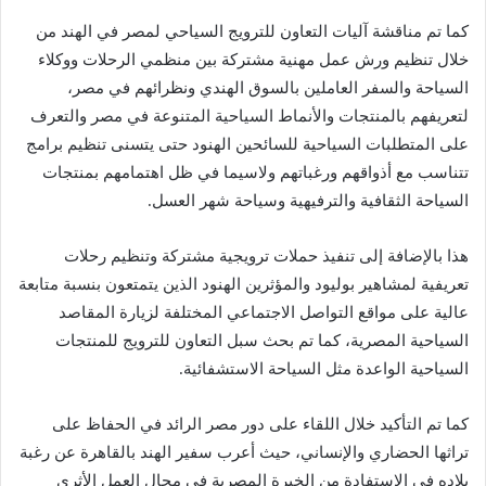
كما تم مناقشة آليات التعاون للترويج السياحي لمصر في الهند من
خلال تنظيم ورش عمل مهنية مشتركة بين منظمي الرحلات ووكلاء
السياحة والسفر العاملين بالسوق الهندي ونظرائهم في مصر،
لتعريفهم بالمنتجات والأنماط السياحية المتنوعة في مصر والتعرف
على المتطلبات السياحية للسائحين الهنود حتى يتسنى تنظيم برامج
تتناسب مع أذواقهم ورغباتهم ولاسيما في ظل اهتمامهم بمنتجات
السياحة الثقافية والترفيهية وسياحة شهر العسل.
هذا بالإضافة إلى تنفيذ حملات ترويجية مشتركة وتنظيم رحلات
تعريفية لمشاهير بوليود والمؤثرين الهنود الذين يتمتعون بنسبة متابعة
عالية على مواقع التواصل الاجتماعي المختلفة لزيارة المقاصد
السياحية المصرية، كما تم بحث سبل التعاون للترويج للمنتجات
السياحية الواعدة مثل السياحة الاستشفائية.
كما تم التأكيد خلال اللقاء على دور مصر الرائد في الحفاظ على
تراثها الحضاري والإنساني، حيث أعرب سفير الهند بالقاهرة عن رغبة
بلاده في الاستفادة من الخبرة المصرية في مجال العمل الأثري