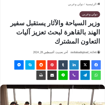
الرئيسية
/
دولي وعربي
دولي وعربي
⁠وزير السياحة والآثار يستقبل سفير
الهند بالقاهرة لبحث تعزيز آليات
التعاون المشترك
moltakaaliqtisad_vu5eti
آخر تحديث: أغسطس 28, 2024
فيسبوك
‫X
لينكدإن
‏Tumblr
بينتيريست
‏Reddit
سكايب
ماسنجر
واتساب
تيلقرام
ڤايبر
لاين
مشاركة عبر البريد
طباعة