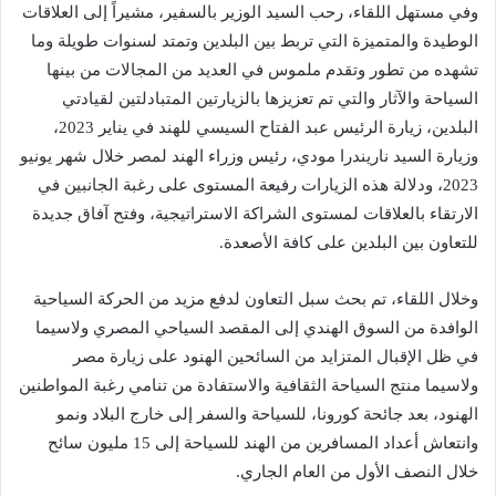
وفي مستهل اللقاء، رحب السيد الوزير بالسفير، مشيراً إلى العلاقات
الوطيدة والمتميزة التي تربط بين البلدين وتمتد لسنوات طويلة وما
تشهده من تطور وتقدم ملموس في العديد من المجالات من بينها
السياحة والآثار والتي تم تعزيزها بالزيارتين المتبادلتين لقيادتي
البلدين، زيارة الرئيس عبد الفتاح السيسي للهند في يناير 2023،
وزيارة السيد ناريندرا مودي، رئيس وزراء الهند لمصر خلال شهر يونيو
2023، ودلالة هذه الزيارات رفيعة المستوى على رغبة الجانبين في
الارتقاء بالعلاقات لمستوى الشراكة الاستراتيجية، وفتح آفاق جديدة
للتعاون بين البلدين على كافة الأصعدة.
وخلال اللقاء، تم بحث سبل التعاون لدفع مزيد من الحركة السياحية
الوافدة من السوق الهندي إلى المقصد السياحي المصري ولاسيما
في ظل الإقبال المتزايد من السائحين الهنود على زيارة مصر
ولاسيما منتج السياحة الثقافية والاستفادة من تنامي رغبة المواطنين
الهنود، بعد جائحة كورونا، للسياحة والسفر إلى خارج البلاد ونمو
وانتعاش أعداد المسافرين من الهند للسياحة إلى 15 مليون سائح
خلال النصف الأول من العام الجاري.