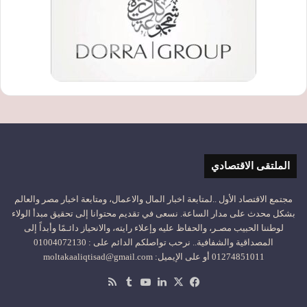
الملتقى الاقتصادي
مجتمع الاقتصاد الأول ..لمتابعة اخبار المال والاعمال، ومتابعة اخبار مصر والعالم
بشكل محدث على مدار الساعة. نسعى في تقديم محتوانا إلى تحقيق مبدأ الولاء
لوطننا الحبيب مصـر، والحفاظ عليه وإعلاء رايته، والانحياز دائـمًا وأبداً إلى
المصداقية والشفافية.. نرحب تواصلكم الدائم على : 01004072130
01274851011 أو على الإيميل: moltakaaliqtisad@gmail.com
‫X
فيسبوك
لينكدإن
‫YouTube
ملخص
الموقع