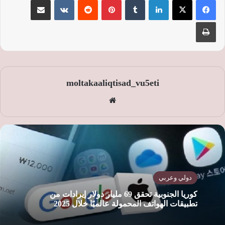
طباعة
moltakaaliqtisad_vu5eti
موق
ع
الوي
ب
دولي وعربي
كوريا الجنوبية تحقق 69 مليار دولار إيرادات من
تطبيقات الهواتف المحمولة عالميًا خلال 2025