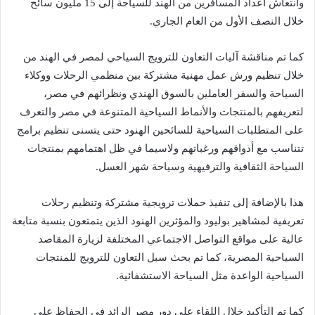
وانتعاش أعداد المسافرين من الهند للسياحة إلى 15 مليون سائح
خلال النصف الأول من العام الجاري.
كما تم مناقشة آليات التعاون للترويج السياحي لمصر في الهند من
خلال تنظيم ورش عمل مهنية مشتركة بين منظمي الرحلات ووكلاء
السياحة والسفر العاملين بالسوق الهندي ونظرائهم في مصر،
لتعريفهم بالمنتجات والأنماط السياحية المتنوعة في مصر والتعرف
على المتطلبات السياحية للسائحين الهنود حتى يتسنى تنظيم برامج
تتناسب مع أذواقهم ورغباتهم ولاسيما في ظل اهتمامهم بمنتجات
السياحة الثقافية والترفيهية وسياحة شهر العسل.
هذا بالإضافة إلى تنفيذ حملات ترويجية مشتركة وتنظيم رحلات
تعريفية لمشاهير بوليود والمؤثرين الهنود الذين يتمتعون بنسبة متابعة
عالية على مواقع التواصل الاجتماعي المختلفة لزيارة المقاصد
السياحية المصرية، كما تم بحث سبل التعاون للترويج للمنتجات
السياحية الواعدة مثل السياحة الاستشفائية.
كما تم التأكيد خلال اللقاء على دور مصر الرائد في الحفاظ على