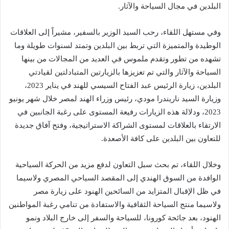
البلدين في مجال السياحة والآثار.
وفي مستهل اللقاء، رحب السيد الوزير بالسفير، مشيراً إلى العلاقات
الوطيدة والمتميزة التي تربط بين البلدين وتمتد لسنوات طويلة وما
تشهده من تطور وتقدم ملموس في العديد من المجالات من بينها
السياحة والآثار والتي تم تعزيزها بالزيارتين المتبادلتين لقيادتي
البلدين، زيارة الرئيس عبد الفتاح السيسي للهند في يناير 2023،
وزيارة السيد ناريندرا مودي، رئيس وزراء الهند لمصر خلال شهر يونيو
2023، ودلالة هذه الزيارات رفيعة المستوى على رغبة الجانبين في
الارتقاء بالعلاقات لمستوى الشراكة الاستراتيجية، وفتح آفاق جديدة
للتعاون بين البلدين على كافة الأصعدة.
وخلال اللقاء، تم بحث سبل التعاون لدفع مزيد من الحركة السياحية
الوافدة من السوق الهندي إلى المقصد السياحي المصري ولاسيما
في ظل الإقبال المتزايد من السائحين الهنود على زيارة مصر
ولاسيما منتج السياحة الثقافية والاستفادة من تنامي رغبة المواطنين
الهنود، بعد جائحة كورونا، للسياحة والسفر إلى خارج البلاد ونمو