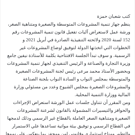
كتب شعبان حمزة
ينظم جهاز تنمية المشروعات المتوسطة والصغيرة ومتناهية الصغر،
ورشة عمل لاستعراض آليات تفعيل قانون تنمية المشروعات رقم
152 لسنة 2020 ولائحته التنفيذية الصادرة في أبريل 2021 و
الخطوات التي اتخذتها الدولة لتوفيق اوضاع المشروعات غير
الرسمية. و سوف تبدأ الجلسة الافتتاحية بكلمة للأستاذة نيفين جامع
وزيرة التجارة والصناعة و الرئيس التنفيذي لجهاز تنمية المشروعات
وبحضور الأستاذ محمد مرعى رئيس لجنة المشروعات الصغيرة
والمتوسطة بمجلس النواب و السادة النواب بلجنة الصناعة
والمشروعات الصغيرة بمجلس الشيوخ وعدد من مسئولي وزارة
المالية ووزارة التنمية المحلية.
ومن المقرر أن تتناول جلسات عمل الورشة استعراض الإجراءات
والحوافز والتيسيرات المشمولة بالقانون لشرعنة المشروعات
الصغيرة ومتناهية الصغر العاملة بالقطاع غير الرسمي وذلك لدمجها
في القطاع الرسمي و توفيق بيئة مواتية تساعدها علي الاستمرار
والتطور ومناخ استثماري وقانوني امن ومحفز بما ينعكس علي نموها