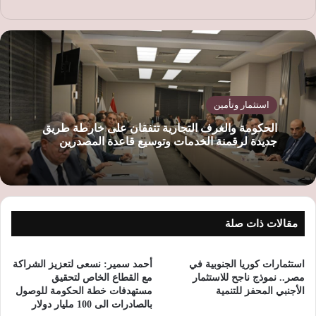
ع
الوي
ب
استثمار وتأمين
الحكومة والغرف التجارية تتفقان على خارطة طريق
جديدة لرقمنة الخدمات وتوسيع قاعدة المصدرين
مقالات ذات صلة
استثمارات كوريا الجنوبية في
أحمد سمير: نسعى لتعزيز الشراكة
مصر.. نموذج ناجح للاستثمار
مع القطاع الخاص لتحقيق
الأجنبي المحفز للتنمية
مستهدفات خطة الحكومة للوصول
بالصادرات الى 100 مليار دولار