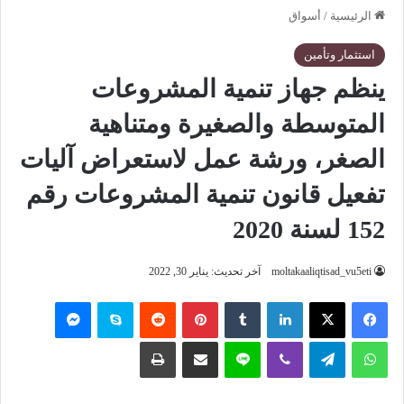
الرئيسية
/
أسواق
استثمار وتأمين
ينظم جهاز تنمية المشروعات
المتوسطة والصغيرة ومتناهية
الصغر، ورشة عمل لاستعراض آليات
تفعيل قانون تنمية المشروعات رقم
152 لسنة 2020
moltakaaliqtisad_vu5eti
آخر تحديث: يناير 30, 2022
فيسبوك
‫X
لينكدإن
‏Tumblr
بينتيريست
‏Reddit
سكايب
ماسنجر
واتساب
تيلقرام
ڤايبر
لاين
مشاركة عبر البريد
طباعة