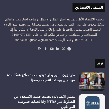
الملتقى الاقتصادي
مجتمع الاقتصاد الأول ..لمتابعة اخبار المال والاعمال، ومتابعة اخبار مصر والعالم
بشكل محدث على مدار الساعة. نسعى في تقديم محتوانا إلى تحقيق مبدأ الولاء
لوطننا الحبيب مصـر، والحفاظ عليه وإعلاء رايته، والانحياز دائـمًا وأبداً إلى
المصداقية والشفافية.. نرحب تواصلكم الدائم على : 01004072130
01274851011 أو على الإيميل: moltakaaliqtisad@gmail.com
‫X
فيسبوك
لينكدإن
‫YouTube
ملخص
الموقع
RSS
ترند
طرابزون سبور يعلن توقيع محمد صلاح عقدًا لمدة
موسمين ويستعد لتقديمه رسميًا
تنظيم الاتصالات: تحديث خدمة الاستعلام عن
الخطوط عبر My NTRA لحماية خصوصية
المواطنين