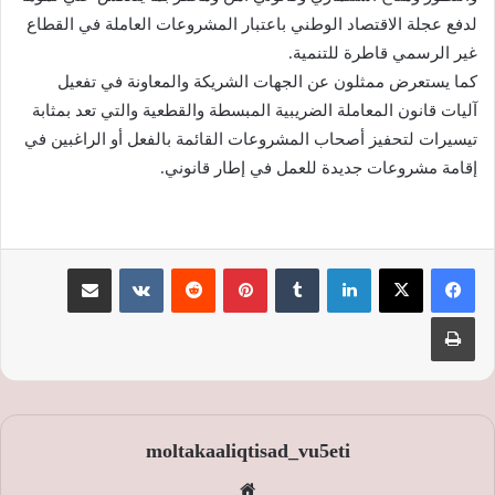
لدفع عجلة الاقتصاد الوطني باعتبار المشروعات العاملة في القطاع
غير الرسمي قاطرة للتنمية.
كما يستعرض ممثلون عن الجهات الشريكة والمعاونة في تفعيل
آليات قانون المعاملة الضريبية المبسطة والقطعية والتي تعد بمثابة
تيسيرات لتحفيز أصحاب المشروعات القائمة بالفعل أو الراغبين في
إقامة مشروعات جديدة للعمل في إطار قانوني.
لينكدإن
‏Tumblr
بينتيريست
‏Reddit
‏VKontakte
مشاركة عبر البريد
طباعة
moltakaaliqtisad_vu5eti
موق