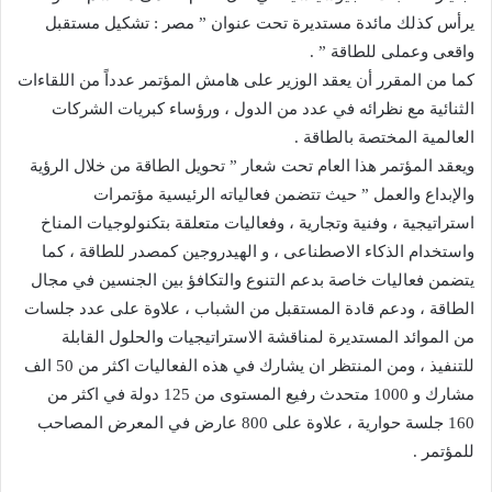
يرأس كذلك مائدة مستديرة تحت عنوان ” مصر : تشكيل مستقبل
واقعى وعملى للطاقة ” .
كما من المقرر أن يعقد الوزير على هامش المؤتمر عدداً من اللقاءات
الثنائية مع نظرائه في عدد من الدول ، ورؤساء كبريات الشركات
العالمية المختصة بالطاقة .
ويعقد المؤتمر هذا العام تحت شعار ” تحويل الطاقة من خلال الرؤية
والإبداع والعمل ” حيث تتضمن فعالياته الرئيسية مؤتمرات
استراتيجية ، وفنية وتجارية ، وفعاليات متعلقة بتكنولوجيات المناخ
واستخدام الذكاء الاصطناعى ، و الهيدروجين كمصدر للطاقة ، كما
يتضمن فعاليات خاصة بدعم التنوع والتكافؤ بين الجنسين في مجال
الطاقة ، ودعم قادة المستقبل من الشباب ، علاوة على عدد جلسات
من الموائد المستديرة لمناقشة الاستراتيجيات والحلول القابلة
للتنفيذ ، ومن المنتظر ان يشارك في هذه الفعاليات اكثر من 50 الف
مشارك و 1000 متحدث رفيع المستوى من 125 دولة في اكثر من
160 جلسة حوارية ، علاوة على 800 عارض في المعرض المصاحب
للمؤتمر .