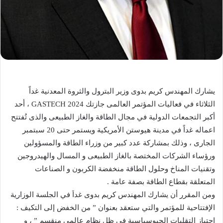
يشارك المهندس كريم بدوى وزير البترول والثروة المعدنية غداً
الثلاثاء في فعاليات المؤتمر العالمى جازتك 2024 GASTECH ، أحد
أكبر التجمعات الدولية في مجال الطاقة والغاز الطبيعى والذى تُفتتح
اعماله غداً في مدينة هيوستن الأمريكية ويستمر حتى 20 سبتمبر
الجارى ، وذلك بمشاركة عدد كبير من وزراء الطاقة والمسؤولين
ورؤساء الشركات المختصة بالغاز الطبيعى و المسال والهيدروجين
وتقنيات المناخ وحلول الطاقة منخفضة الكربون و الصناعات
المتعلقة بقطاع الطاقة بصفة عامة .
ومن المقرر أن يشارك المهندس كريم بدوى غداَ في الجلسة الوزارية
الإفتتاحية للمؤتمر والتي ستعقد بعنوان ” من الخفض إلى التكيف :
اجتياز التقلبات الجيوسياسية في ظل نظام عالمى منقسم ” ، و