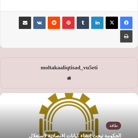
لينكدإن
‏Tumblr
بينتيريست
‏Reddit
‏VKontakte
مشاركة عبر البريد
طباعة
moltakaaliqtisad_vu5eti
موق
ع
الوي
ب
طاقة
الحكومة تبحث إنشاء كيانات اقتصادية لاستغلال