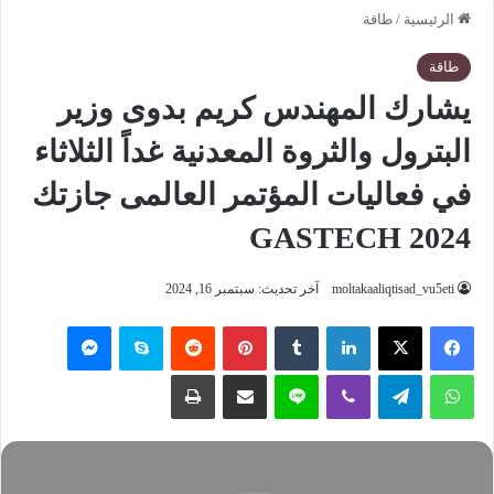
الرئيسية
/
طاقة
طاقة
يشارك المهندس كريم بدوى وزير
البترول والثروة المعدنية غداً الثلاثاء
في فعاليات المؤتمر العالمى جازتك
2024 GASTECH
moltakaaliqtisad_vu5eti
آخر تحديث: سبتمبر 16, 2024
فيسبوك
‫X
لينكدإن
‏Tumblr
بينتيريست
‏Reddit
سكايب
ماسنجر
واتساب
تيلقرام
ڤايبر
لاين
مشاركة عبر البريد
طباعة