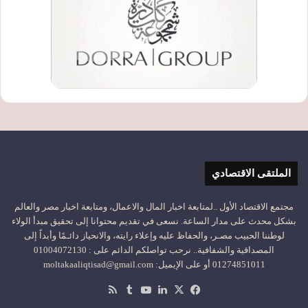
الملتقى الاقتصادي
مجتمع الاقتصاد الأول ..لمتابعة اخبار المال والاعمال، ومتابعة اخبار مصر والعالم
بشكل محدث على مدار الساعة. نسعى في تقديم محتوانا إلى تحقيق مبدأ الولاء
لوطننا الحبيب مصـر، والحفاظ عليه وإعلاء رايته، والانحياز دائـمًا وأبداً إلى
المصداقية والشفافية.. نرحب تواصلكم الدائم على : 01004072130
01274851011 أو على الإيميل: moltakaaliqtisad@gmail.com
‫X
فيسبوك
لينكدإن
‫YouTube
ملخص
الموقع