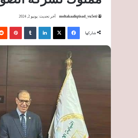
moltakaaliqtisad_vu5eti
آخر تحديث: يونيو 2, 2024
فيسبوك
‫X
لينكدإن
‏Tumblr
بينتيريست
شاركها