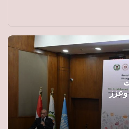
الحكمة.. خصومات تصل إلى 50% ووحدات
جاهزة للاستلام
خطة استثمارية جديدة للبحيرة بـ9.9 مليار
جنيه.. الإسكان والتعليم والنقل في الصدارة
وزير الاستثمار: طروحات الشركات الكبرى
مفتاح إنهاء هيمنة 3 شركات على المؤشر
الرئيسي للبورصة
وزير الاستثمار: طروحات الشركات الكبرى
مفتاح إنهاء هيمنة 3 شركات على المؤشر
ت
الرئيسي للبورصة
ولار وعزز
الأمين العام لجامعة الدول العربية يبحث مع
وزير التخطيط تعزيز التعاون في ملفات
التنمية المستدامة
بروتوكول بين مصر لتأمينات الحياة