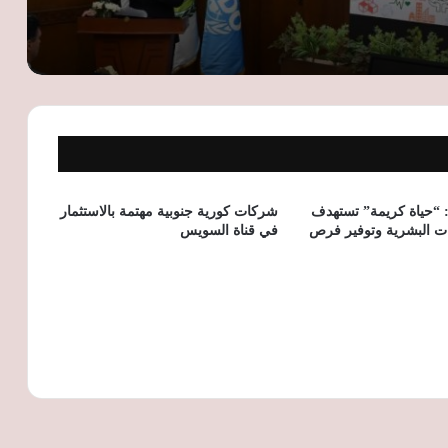
والخارجية لإتاحة «معاش بكرة ديجيتال»
للمصريين بالخارج
وزيرا الإنتاج الحربي والاستثمار يبحثان تعزيز
التصنيع المحلي وجذب الاستثمارات بالشراكة
مع القطاع الخاص
الرقابة المالية تختتم الدفعة الأولى من
التدريب الصيفي وتؤكد الاستثمار في تأهيل
الشباب لسوق العمل
 “حياة كريمة” تستهدف
شركات كورية جنوبية مهتمة بالاستثمار
ات البشرية وتوفير فرص
في قناة السويس
«مصر تنطلق بالتصدير» تبحث دعم صادرات
الصناعات النسيجية وتعزيز تنافسية الشركات