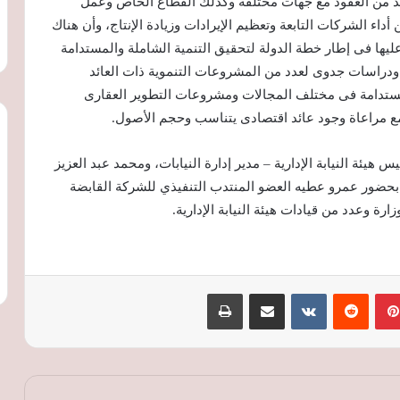
ديد من العقود مع جهات مختلفة وكذلك القطاع الخاص وعمل
 الشركات التابعة وتعظيم الإيرادات وزيادة الإنتاج، وأن هناك
ها فى إطار خطة الدولة لتحقيق التنمية الشاملة والمستدامة
دراسات جدوى لعدد من المشروعات التنموية ذات العائد
مستدامة فى مختلف المجالات ومشروعات التطوير العقارى
ع مراعاة وجود عائد اقتصادى يتناسب وحجم الأصول.
هيئة النيابة الإدارية – مدير إدارة النيابات، ومحمد عبد العزيز
حضور عمرو عطيه العضو المنتدب التنفيذي للشركة القابضة
رة وعدد من قيادات هيئة النيابة الإدارية.
بينتيريست
‏Reddit
‏VKontakte
مشاركة عبر البريد
طباعة
محمد فريد: توطين اختبارات الجودة وفر 29
مليون دولار وعزز تنافسية الصادرات
المصرية
«يود البحر» أحدث مراحل YOUD برأس