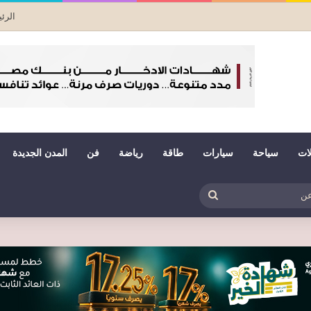
الرئ
لات
سياحة
سيارات
طاقة
رياضة
فن
المدن الجديدة
بي
ظلم
بحث
عن