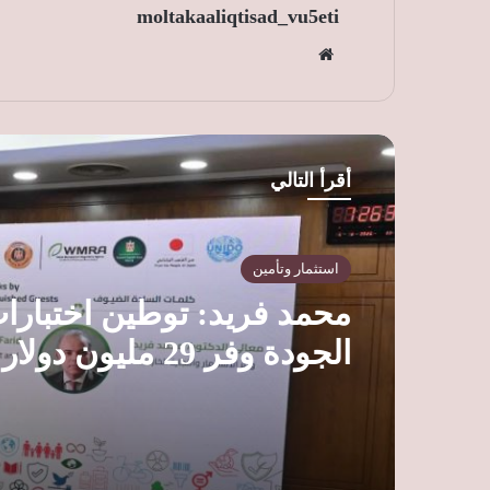
moltakaaliqtisad_vu5eti
موق
ع
الوي
ب
أقرأ التالي
استثمار وتأمين
محمد فريد: توطين اختبارا
الجودة وفر 29 مليون د
تنافسية الصادرات المصرية