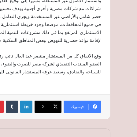
واستثمار الأصول غير المستغلة، مشيرا إلى توقيع الع
شراكات مع شركات مصرية وأخرى أجنبية بهدف تحسين أداء
حصر شامل بالأراضى غير المستخدمة ويجرى التعامل علي
فى جميع المحافظات، موضحا وجود خريطة استثمارية و
الاستثماري المرتفع بما فى ذلك مشروعات التنمية ال
لإقامة نوافذ حضارية للنهوض ببعض المناطق السكنية م
وقع الاتفاق كل من المستشار منتصر عبد العال نائب رئيس 
العضو المنتدب التنفيذي لشركة مصر للصوت والضوء، ب
للسياحة والفنادق، وسعيد عرفة المستشار القانونى للوزا
لينكدإن
‏Tumblr
فيسبوك
‫X