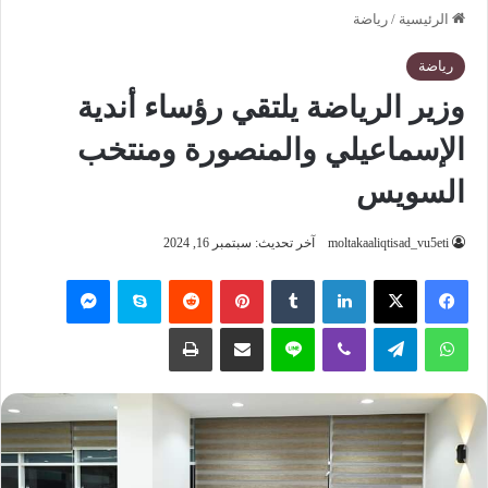
الرئيسية
/
رياضة
رياضة
وزير الرياضة يلتقي رؤساء أندية
الإسماعيلي والمنصورة ومنتخب
السويس
moltakaaliqtisad_vu5eti
آخر تحديث: سبتمبر 16, 2024
فيسبوك
‫X
لينكدإن
‏Tumblr
بينتيريست
‏Reddit
سكايب
ماسنجر
واتساب
تيلقرام
ڤايبر
لاين
مشاركة عبر البريد
طباعة