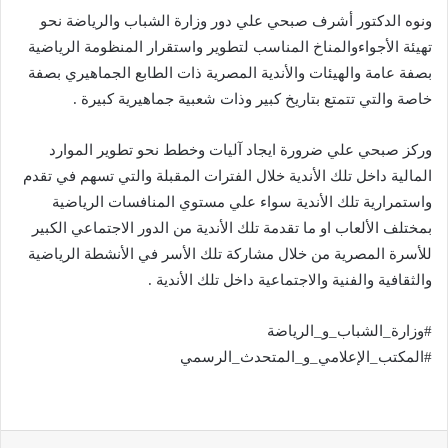
ونوه الدكتور أشرف صبحي علي دور وزارة الشباب والرياضة نحو
تهيئة الأجواءوالمناخ المناسب لتطوير واستقرار المنظومة الرياضية
بصفة عامة والهيئات والأندية المصرية ذات الطابع الجماهيري بصفة
خاصة والتي تتمتع بتاريخ كبير وذات شعبية جماهيرية كبيرة .
وركز صبحي علي ضرورة ايجاد آليات وخطط نحو تطوير الموارد
المالية داخل تلك الأندية خلال الفترات المقبلة والتي تسهم في تقدم
واستمرارية تلك الأندية سواء علي مستوي المنافسات الرياضية
بمختلف الألعاب او ما تقدمة تلك الأندية من الدور الاجتماعي الكبير
للأسرة المصرية من خلال مشاركة تلك الأسر في الأنشطة الرياضية
والثقافية والفنية والاجتماعية داخل تلك الأندية .
#وزارة_الشباب_و_الرياضة
#المكتب_الإعلامي_و_المتحدث_الرسمي
لينكدإن
‏Tumblr
بينتيريست
‏Reddit
‏VKontakte
مشاركة عبر البريد