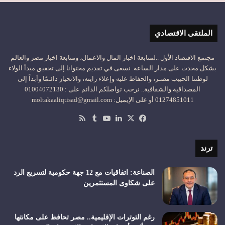
الملتقى الاقتصادي
مجتمع الاقتصاد الأول ..لمتابعة اخبار المال والاعمال، ومتابعة اخبار مصر والعالم
بشكل محدث على مدار الساعة. نسعى في تقديم محتوانا إلى تحقيق مبدأ الولاء
لوطننا الحبيب مصـر، والحفاظ عليه وإعلاء رايته، والانحياز دائـمًا وأبداً إلى
المصداقية والشفافية.. نرحب تواصلكم الدائم على : 01004072130
01274851011 أو على الإيميل: moltakaaliqtisad@gmail.com
‫X
فيسبوك
لينكدإن
‫YouTube
ملخص
الموقع
RSS
ترند
الصناعة: اتفاقيات مع 12 جهة حكومية لتسريع الرد
على شكاوى المستثمرين
رغم التوترات الإقليمية.. مصر تحافظ على مكانتها