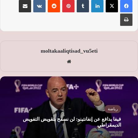
طباعة
moltakaaliqtisad_vu5eti
موق
ع
الوي
ب
رياضة
فيفا يدافع عن إنفانتينو: لن نسمح بتقويض التفويض
الديمقراطي