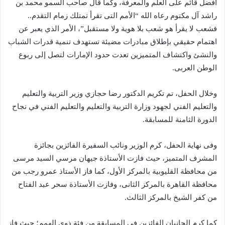
أفضل قائم على العلم والمعرفة، وكما قال صاحب السمو محمد بن
راشد آل مكتوم رعاه الله “الأمم التى تقرأ تمتلك زمام التقدم..
فشعب لا يقرأ هو شعب بلا هوية ولا مستقبل”، الأمر الذي يعبر عن
اهتمام حقيقي بإطلاق مبادرات مضيئة تستهدف تنمية قدرات الشباب
والنشئ واكتشاف المتميزين تعدت حدود الإمارات لتصل إلى ربوع
الوطن العربى.
وخلال الحفل، تم تكريم الدكتور رضا حجازي وزير التربية والتعليم
والتعليم الفني لجهود وزارة التربية والتعليم والتعليم الفني في نجاح
الدورة الثامنة للمسابقة.
وفى نهاية الحفل، كرم الوزير ونائب السفيرة الفائزين بجائزة
المشرف المتميز، حيث فازت الأستاذة جيهان مرسي السيد مرسى
من محافظة القليوبية بالمركز الأول، كما فاز الأستاذ عمرو رجب من
محافظة القاهرة بالمركز الثانى، وفازت الأستاذة سحر عبد الفتاح
من كفر الشيخ بالمركز الثالث.
كما كرم الجانبان الفائزين في المسابقة من فئة ذوى الهمم؛ حيث فاز