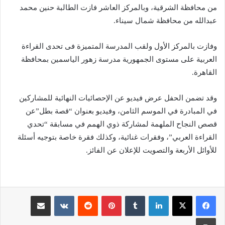
من محافظة الشرقية، وبالمركز العاشر فازت الطالبة حنين محمد
عبدالله من محافظة شمال سيناء.
وفازت بالمركز الأول ولقب المدرسة المتميزة فى تحدى القراءة
العربية على مستوى الجمهورية مدرسة زهور الياسمين بمحافظة
القاهرة.
وقد تضمن الحفل عرض فيديو عن الإحصائيات النهائية للمشاركين
في المبادرة في الموسم الثامن، وفيديو بعنوان “قصة بطل”عن
قصص النجاح الملهمة لمشاركة ذوي الهمم في مسابقة “تحدي
القراءة العربي”، وفقرات غنائية، وكذلك فقرة خاصة بتوجيه أسئلة
للأوائل الأربعة والتصويت للإعلان عن الفائز.
لينكدإن
‏Tumblr
بينتيريست
‏Reddit
‏VKontakte
مشاركة عبر البريد
طباعة