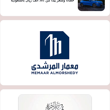
حصانًا وسعر يبدأ من 301 ألف ريال بالسعودية