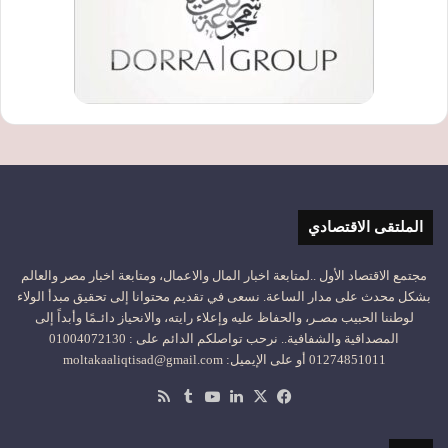
الملتقى الاقتصادي
مجتمع الاقتصاد الأول ..لمتابعة اخبار المال والاعمال، ومتابعة اخبار مصر والعالم
بشكل محدث على مدار الساعة. نسعى في تقديم محتوانا إلى تحقيق مبدأ الولاء
لوطننا الحبيب مصـر، والحفاظ عليه وإعلاء رايته، والانحياز دائـمًا وأبداً إلى
المصداقية والشفافية.. نرحب تواصلكم الدائم على : 01004072130
01274851011 أو على الإيميل: moltakaaliqtisad@gmail.com
‫X
فيسبوك
لينكدإن
‫YouTube
ملخص
الموقع
RSS