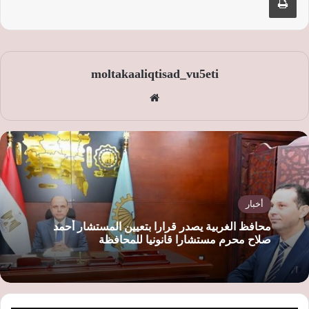
moltakaaliqtisad_vu5eti
موق
ع
الوي
ب
أخبار
محافظ الغربية يصدر قرارا بتعيين المستشار أحمد
صلاح محرم مستشارا قانونيا للمحافظة