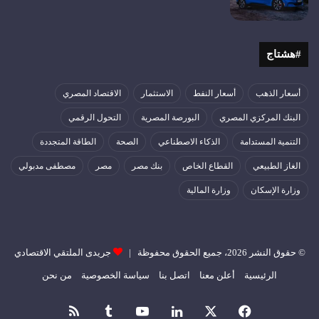
#هشتاج
أسعار الذهب
أسعار النفط
الاستثمار
الاقتصاد المصري
البنك المركزي المصري
البورصة المصرية
التحول الرقمي
التنمية المستدامة
الذكاء الاصطناعي
الصحة
الطاقة المتجددة
الغاز الطبيعي
القطاع الخاص
بنك مصر
مصر
مصطفى مدبولي
وزارة الإسكان
وزارة المالية
© حقوق النشر 2026، جميع الحقوق محفوظة |
جريدى الملتقي الاقتصادي
الرئيسية
أعلن معنا
اتصل بنا
سياسة الخصوصية
من نحن
فيسبوك
‫X
لينكدإن
‫YouTube
ملخص