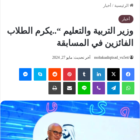
الرئيسية
/
أخبار
أخبار
وزير التربية والتعليم “..يكرم الطلاب
الفائزين في المسابقة
moltakaaliqtisad_vu5eti
آخر تحديث: مايو 27, 2024
فيسبوك
‫X
لينكدإن
‏Tumblr
بينتيريست
‏Reddit
سكايب
ماسنجر
واتساب
تيلقرام
ڤايبر
لاين
مشاركة عبر البريد
طباعة