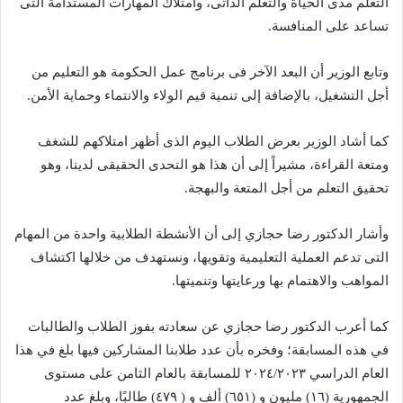
التعلم مدى الحياة والتعلم الذاتى، وامتلاك المهارات المستدامة التى
تساعد على المنافسة.
وتابع الوزير أن البعد الآخر فى برنامج عمل الحكومة هو التعليم من
أجل التشغيل، بالإضافة إلى تنمية قيم الولاء والانتماء وحماية الأمن.
كما أشاد الوزير بعرض الطلاب اليوم الذى أظهر امتلاكهم للشغف
ومتعة القراءة، مشيراً إلى أن هذا هو التحدى الحقيقى لدينا، وهو
تحقيق التعلم من أجل المتعة والبهجة.
وأشار الدكتور رضا حجازي إلى أن الأنشطة الطلابية واحدة من المهام
التى تدعم العملية التعليمية وتقويها، ونستهدف من خلالها اكتشاف
المواهب والاهتمام بها ورعايتها وتنميتها.
كما أعرب الدكتور رضا حجازي عن سعادته بفوز الطلاب والطالبات
في هذه المسابقة؛ وفخره بأن عدد طلابنا المشاركين فيها بلغ في هذا
العام الدراسي ٢٠٢٤/٢٠٢٣ للمسابقة بالعام الثامن على مستوى
الجمهورية (١٦) مليون و (٦٥١) ألف و ( ٤٧٩) طالبًا، وبلغ عدد