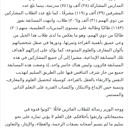
المدارس المشاركة (۲۸) ألف و(٧٤١) مدرسة، بينما بلغ عدد
المشرفين (۳۹) ألف و (۱۱۹) مشرفًا ، كما بلغ عدد الطلاب المشاركين
من ذوي الهمم (۳۱) ألف و(٢٠٦) طلاب، وانتهت المسابقة بفوز
(۱۱۸۳) طالبًا وطالبة على مستوى المديريات التعليمية، منهم (۲۰)
طالبًا من ذوي الهمم، وهو ما يعكس ما لدى طلاب هذا الجيل من
وعي عميق بأهمية القراءة وثمرتها، ودورها في صقل شخصياتهم
بألوان المعارف والعلوم المتنوعة، كما يؤكد على إدراكهم لأهداف
تلك المسابقة الإبداعية، مشيرا إلى أن جميع المشاركين في هذه
المسابقة فائزون، وليس هناك خاسر واحد، إذ وضعت هذه المسابقة
جميع من حاز شرف التنافس فيها على الطريق السليم لتهذيب
النفس والارتقاء بالعقل بالقراءة، كوسيلة لتحصيل العلوم والمعارف،
وتنمية حس الإبداع والابتكار، واكتساب القدرة على التعلم الذاتي
والمستمر.
ووجه الوزير رسالة للطلاب الفائزين قائلًا: “كونوا قدوة في
مجتمعاتكم، وارتقوا بأخلاقكم، فإن العلم لا يؤتي ثماره على نحو
سليم ما لم يتسم أصحابه بصفات الرحمة، والعطاء، والإيثار، والتعاون