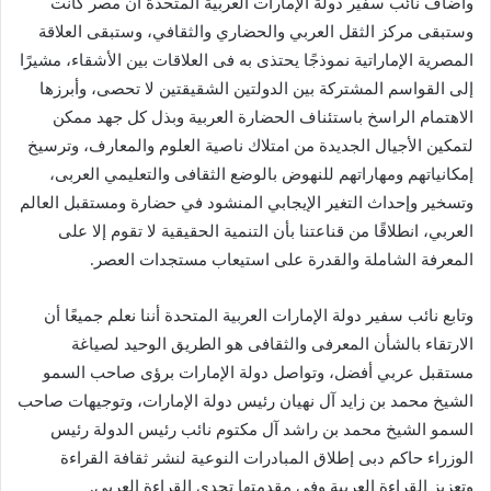
وأضاف نائب سفير دولة الإمارات العربية المتحدة أن مصر كانت
وستبقى مركز الثقل العربي والحضاري والثقافي، وستبقى العلاقة
المصرية الإماراتية نموذجًا يحتذى به فى العلاقات بين الأشقاء، مشيرًا
إلى القواسم المشتركة بين الدولتين الشقيقتين لا تحصى، وأبرزها
الاهتمام الراسخ باستئناف الحضارة العربية وبذل كل جهد ممكن
لتمكين الأجيال الجديدة من امتلاك ناصية العلوم والمعارف، وترسيخ
إمكانياتهم ومهاراتهم للنهوض بالوضع الثقافى والتعليمي العربى،
وتسخير وإحداث التغير الإيجابي المنشود في حضارة ومستقبل العالم
العربي، انطلاقًا من قناعتنا بأن التنمية الحقيقية لا تقوم إلا على
المعرفة الشاملة والقدرة على استيعاب مستجدات العصر.
وتابع نائب سفير دولة الإمارات العربية المتحدة أننا نعلم جميعًا أن
الارتقاء بالشأن المعرفى والثقافى هو الطريق الوحيد لصياغة
مستقبل عربي أفضل، وتواصل دولة الإمارات برؤى صاحب السمو
الشيخ محمد بن زايد آل نهيان رئيس دولة الإمارات، وتوجيهات صاحب
السمو الشيخ محمد بن راشد آل مكتوم نائب رئيس الدولة رئيس
الوزراء حاكم دبى إطلاق المبادرات النوعية لنشر ثقافة القراءة
وتعزيز القراءة العربية وفى مقدمتها تحدي القراءة العربى.