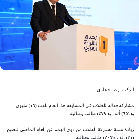
الدكتور رضا حجازي:
مشاركة فعالة للطلاب في المسابقة هذا العام بلغت (١٦) مليون
و(٦٥١) ألف و( ٤٧٩) طالب وطالبة
زيادة نسبة مشاركة الطلاب من ذوي الهمم عن العام الماضي لتصبح
(۳۱) ألف و(٢٠٦) طالب وطالبة