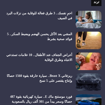
ترند
احمِ نفسك.. 3 طرق فعالة للوقاية من نزلات البرد
في الصيف
المشي بعد الأكل يحسن الهضم ويضبط السكر.. 5
فوائد صحية بشرط
أعراض الجفاف عند الأطفال.. 10 علامات تستدعي
الانتباه وطرق الوقاية
ريزفاني Beast X.. سيارة خارقة بقوة 1560 حصانًا
وإنتاج يقتصر على 5 نسخ
فورد موستنج ماك E.. سيارة كهربائية بقوة 487
حصانًا وسعر يبدأ من 301 ألف ريال بالسعودية