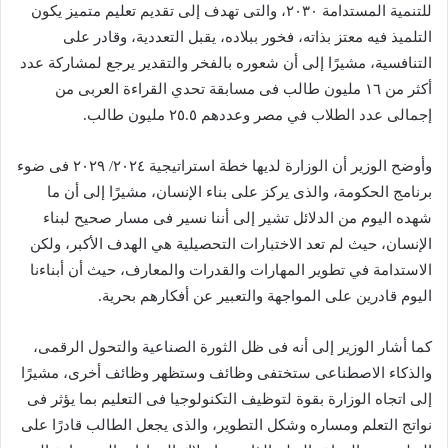
للتنمية المستدامة ٢٠٣٠، والتى تهدف إلى تقديم تعليم متميز يكون
التلميذ فيه معتز بذاته، فخور ببلاده، يقبل التعددية، وقادر على
التنافسية، مشيرًا إلى أن شعوره بالفخر والتقدير يرجع لمشاركة عدد
أكثر من ١٦ مليون طالب فى مسابقة تحدي القراءة العربى من
إجمالى عدد الطلاب في مصر وعددهم ٢٥.٥ مليون طالب.
وأوضح الوزير أن الوزارة لديها خطة استراتيجية ٢٠٢٤/ ٢٠٢٩ فى ضوء
برنامج الحكومة، والذى يركز على بناء الإنسان، مشيرًا إلى أن ما
شهده اليوم من الدلائل تشير إلى أننا نسير فى مسار صحيح لبناء
الإنسان، حيث لم تعد الاختبارات التحصيلية هي الهدف الأكبر، ولكن
الاستدامة في تطوير المهارات والقدرات والمعارف، حيث أن أبناءنا
اليوم قادرين على المواجهة والتعبير عن أفكارهم بحرية.
كما أشار الوزير إلى أنه فى ظل الثورة الصناعية والتحول الرقمى،
والذكاء الاصطناعى ستختفى وظائف وستظهر وظائف أخرى، مشيرًا
إلى اتجاه الوزارة بقوة لتوظيف التكنولوجيا فى التعليم بما يؤثر فى
نواتج التعلم ومساره وشكل التطوير، والذى يجعل الطالب قادرًا على