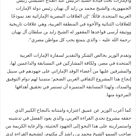
والإمارات تحت قيادة السيد الرئيس عبد الفتاح السيسي رئيس
الجمهورية، والشيخ محمد بن زايد آل نهيان رئيس دولة الإمارات
العربية المتحدة، قائلًا: “إن العلاقات المصرية الإماراتية تعد نموذجًا
للعلاقات الثنائية والأخوة في المنطقة العربية، وهي علاقات تاريخية
ووثيقة أرسى قواعدها المغفور له الشيخ زايد بن سلطان آل نهيان
-رحمة الله عليه – والذي يتمتع بحب كل مواطن مصري”.
وتقدم الوزير بخالص الشكر والتقدير لسفارة الإمارات العربية
المتحدة في مصر، ولكافة المشاركين في المسابقة والداعمين لها،
والمشرفين عليها من أعضاء الوفد الإماراتي على جهودهم في سبيل
إنجاح هذا المشروع الثقافي العربي الضخم؛ متمنيا لهم دوام التوفيق
والسداد، ولهذا المسابقة المتميزة أن تستمر في تحقيق أهدافها
المرجوة منها.
كما أعرب الوزير عن عميق اعتزازه وامتنانه بالنجاح الكبير الذي
حققه مشروع تحدي القراءة العربي، والذي يعود الفضل في تدشينه
واستمراريته على هذا النحو إلى الجهود الحثيثة، والرعاية الكريمة من
صاحب السمو الشيخ محمد بن راشد آل مكتوم، لتشجيع القراءة لدى