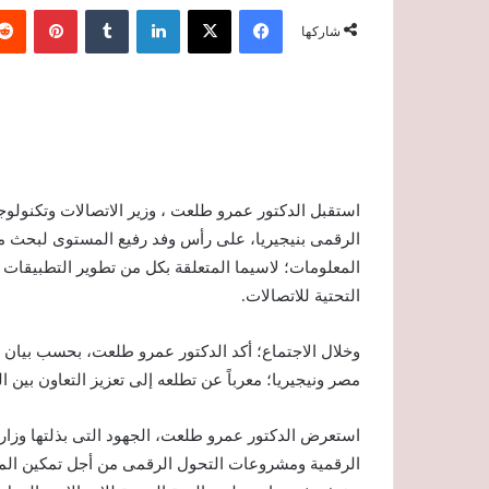
فيسبوك
‫X
لينكدإن
‏Tumblr
بينتيريست
شاركها
استقبل الدكتور عمرو طلعت ، وزير الاتصالات وتكنولوجي
الرقمى بنيجيريا، على رأس وفد رفيع المستوى لبحث مج
المعلومات؛ لاسيما المتعلقة بكل من تطوير التطبيقات ال
التحتية للاتصالات.
وخلال الاجتماع؛ أكد الدكتور عمرو طلعت، بحسب بيان ص
مصر ونيجيريا؛ معرباً عن تطلعه إلى تعزيز التعاون بين ا
استعرض الدكتور عمرو طلعت، الجهود التى بذلتها وزارة
الرقمية ومشروعات التحول الرقمى من أجل تمكين الم