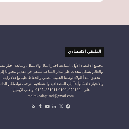
الملتقى الاقتصادي
مجتمع الاقتصاد الأول ..لمتابعة اخبار المال والاعمال، ومتابعة اخبار مص
والعالم بشكل محدث على مدار الساعة. نسعى في تقديم محتوانا إلى
تحقيق مبدأ الولاء لوطننا الحبيب مصـر، والحفاظ عليه وإعلاء رايته،
والانحياز دائـمًا وأبداً إلى المصداقية والشفافية.. نرحب تواصلكم الدائ
على : 01004072130 01274851011 أو على الإيميل:
moltakaaliqtisad@gmail.com
‫X
فيسبوك
لينكدإن
‫YouTube
ملخص
الموقع
RSS