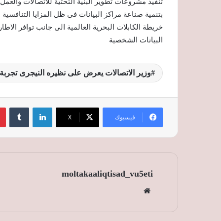
تنفيذ مشروعات تطوير البنية التحتية للاتصالات والعم
بتنمية صناعة مراكز البيانات فى ظل المزايا التنافسية 
خريطة الكابلات البحرية العالمية الى جانب توافر الاط
البيانات الشخصية
وزير الاتصالات يعرض على نظيره النيجرى تجرب
لينكدإن
‏Tumblr
فيسبوك
‫X
moltakaaliqtisad_vu5eti
موق
ع
الوي