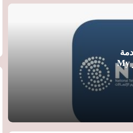
واسعة
تقرير: آبل تستعد للكشف عن آيفون 18 برو
في 9 سبتمبر والإعلان الرسمي نهاية
أغسطس
مايكروسوفت تطور ويندوز 11 لتقليل
دمة
استهلاك الرام وتحسين الأداء على أجهزة 8
جيجابايت
الاستعلام عن الخطوط عبر My
تقارير: سعر iPhone 18 Pro قد يبدأ من 1399
دولارا بسبب ارتفاع تكلفة المكونات
ميتا تطلق شارة التحقق المجانية على
فيسبوك.. توثيق الحساب بفيديو سيلفي
تقرير: هواتف سامسونج القابلة للطي تفقد
نحو 70% من قيمتها خلال عام