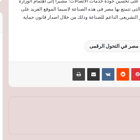
ل على تحسين جودة خدمات الاتصالات؛ مشيرا إلى اهتمام الوزارة
التى تتمتع بها مصر فى هذه الصناعة لاسيما الموقع الفريد على
ار التشريعى الداعم للصناعة وذلك من خلال اصدار قانون حماية
ة مصر في التحول الرقمى
بينتيريست
‏Reddit
‏VKontakte
مشاركة عبر البريد
طباعة
تنظيم الاتصالات: تحديث خدمة الاستعلام عن
الخطوط عبر My NTRA لحماية خصوصية
المواطنين
لماذا اختارت آبل ذاكرة 9 جيجابايت لهاتف
iPhone 18e؟.. تسريبات تكشف الأسباب
جوجل تتراجع عن ميزة توليد الصور بالذكاء
الاصطناعي في Google Earth بعد انتقادات