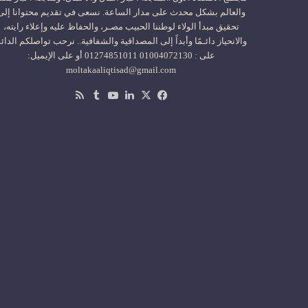
والعالم بشكل محدث على مدار الساعة. نسعى في تقديم محتوانا إلى
تحقيق مبدأ الولاء لوطننا الحبيب مصـر، والحفاظ عليه وإعلاء رايته،
والانحياز دائـمًا وأبداً إلى المصداقية والشفافية.. نرحب تواصلكم الدائ
على : 01004072130 01274851011 أو على الإيميل:
moltakaaliqtisad@gmail.com
‫X
فيسبوك
لينكدإن
‫YouTube
ملخص
الموقع
RSS