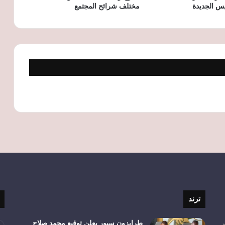
يس الجديدة
مختلف شرائح المجتمع
مستمر حتى 10 سبتمبر.. شروط ورابط حجز
2898 قطعة أرض ضمن برنامج «مسكن»
بـ17 مدينة جديدة
ترند
ر
طرابزون سبور يعلن توقيع محمد صلاح