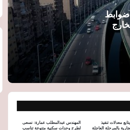
الإسكان تقترب من إقرار تعديلات تنظيم
 ضوابط
اتحاد الشاغلين.. توجيهات بتيسير الإجراءات
وتعزيز صيانة العقارات
خارج
هيئة الطرق والكباري توضح ضوابط إصدار
غاء
تراخيص البناء على الطرق العامة ومسافات
الارتداد
«عامر جروب» تطلق Egypt Boat Club من
بورتو مارينا لدعم سياحة اليخوت في مصر
الإسكان تعلن شروط التقديم على 5 آلاف
شقة بنظام الإيجار المنتهي بالتملك
الإسكان تطرح 5 آلاف وحدة بنظام الإيجار
المنتهي بالتملك في 25 مدينة جديدة خلال
شهر
تابع معدلات تنفيذ
المهندس عبدالمطلب عمارة: نسعى
ارية بالمرحلة العاجلة
لطرح وحدات سكنية متنوعة تناسب