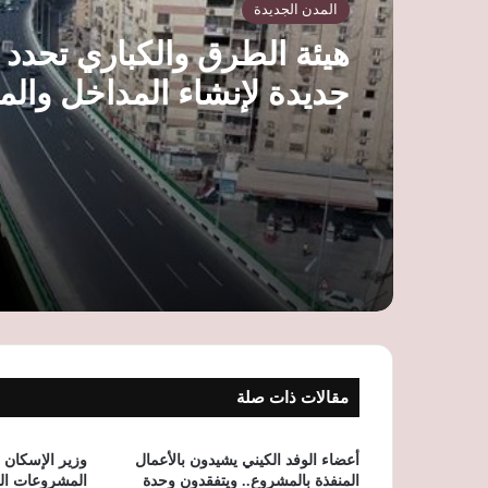
المدن الجديدة
هيئة الطرق والكباري تحدد
جديدة لإنشاء المداخل والم
على الطرق العامة وتلوح بإل
التراخيص للمخالفين
مقالات ذات صلة
أعضاء الوفد الكيني يشيدون بالأعمال
وزير الإسكان ي
المنفذة بالمشروع.. ويتفقدون وحدة
المشروعات الج