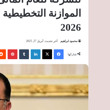
2026
محمود ابراهيم
آخر تحديث: أبريل 27, 2025
فيسبوك
‫X
لينكدإن
‏Tumblr
بينتيريست
شاركها