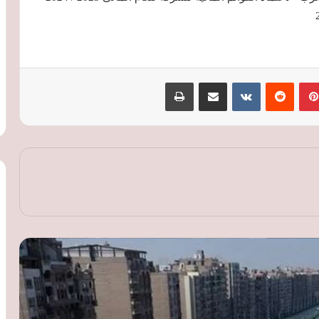
هيئة الطرق والكباري تحدد ضوابط جديدة
بينتيريست
‏Reddit
‏VKontakte
مشاركة عبر البريد
طباعة
لإنشاء المداخل والمخارج على الطرق العامة
وتلوح بإلغاء التراخيص للمخالفين
الإسكان: طرح 15 ألف وحدة للإيجار..
والقيمة الشهرية لن تتجاوز 25% من دخل
الأسرة
170.6 ألف طن برادة حديد تصل ميناء شرق
بورسعيد على متن السفينة «CAPE
MIRON»
الإسكان الاجتماعي: تسليم 5762 وحدة
سكنية للمستفيدين في جنوب سيناء والتوسع
بمشروعات جديدة