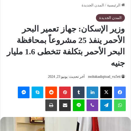
الرئيسية
/
المدن الجديدة
المدن الجديدة
وزير الإسكان: جهاز تعمير البحر
الأحمر ينفذ 25 مشروعاً بمحافظة
البحر الأحمر بتكلفة تتخطى 1.6 مليار
جنيه
moltakaaliqtisad_vu5eti
آخر تحديث: يونيو 23, 2024
فيسبوك
‫X
لينكدإن
‏Tumblr
بينتيريست
‏Reddit
سكايب
ماسنجر
واتساب
تيلقرام
ڤايبر
لاين
مشاركة عبر البريد
طباعة