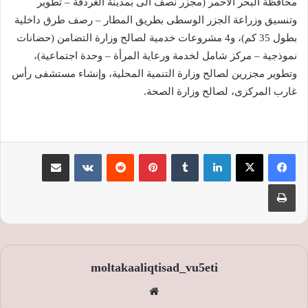
محافظة البحر الأحمر (مجزر نصف آلى بمدينة الغردقة – تطوير
وتنسيق وزراعة الجزر الوسطى بطريق المطار – رصف طرق داخلية
بطول 35 كم)، و4 مشروعات خدمية لصالح وزارة التضامن (حضانات
نموذجية – مركز شامل لخدمة ورعاية المرأة – وحدة اجتماعية)،
وتطوير مجزرين لصالح وزارة التنمية المحلية، وإنشاء مستشفى رأس
غارب المركزى، لصالح وزارة الصحة.
لينكدإن
‏Tumblr
بينتيريست
‏Reddit
‏VKontakte
مشاركة عبر البريد
طباعة
moltakaaliqtisad_vu5eti
موق