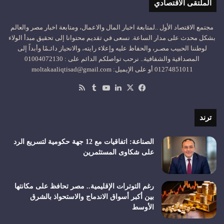
الملتقى الاقتصادي
مجتمع الاقتصاد الأول ..لمتابعة اخبار المال والاعمال، ومتابعة اخبار مصر والعالم
بشكل محدث على مدار الساعة. نسعى في تقديم محتوانا إلى تحقيق مبدأ الولاء
لوطننا الحبيب مصـر، والحفاظ عليه وإعلاء رايته، والانحياز دائـمًا وأبداً إلى
المصداقية والشفافية.. نرحب تواصلكم الدائم على : 01004072130
01274851011 أو على الإيميل: moltakaaliqtisad@gmail.com
‫X
فيسبوك
لينكدإن
‫YouTube
ملخص
الموقع
RSS
ترند
الصناعة: اتفاقيات مع 12 جهة حكومية لتسريع الرد
على شكاوى المستثمرين
رغم التوترات الإقليمية.. مصر تحافظ على مكانتها
بين أكبر أسواق الاندماج والاستحواذ بالشرق
الأوسط