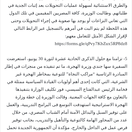
والطرق الاستثنائية لسهولة عمليات التحويلات بعد إثبات الجدية في
طلباتهم. وطالبت الوزيرة، كافة المصريين المقيمين في تلك الدول
التي تعاني النزاعات أو يوجد بها صعوبة في إجراء التحويلات وحتى
هذه اللحظة لم يتم البت في أمرهم بالتسجيل عبر الرابط التالي
لإقرار الشكل الأمثل للتعامل معهم:
5- تزامنا مع حلول الذكرى الحادية عشرة لثورة 30 يونيو، استعرضت
السفيرة سها جندي وزيرة الهجرة، ما تم تنفيذه من منجزات في إطار
المبادرة الرئاسية “مراكب النجاة” للتوعية بمخاطر الهجرة غير
الشرعية، التي كانت إحدى أهم أولويات القيادة السياسية ممثلة في
فخامة الرئيس عبدالفتاح السيسي، فور تكليف الوزارة بتنفيذها
بالتعاون مع كافة الجهات المعنية. وقالت الوزيرة إن خطة وزارة
الهجرة الاستراتيجية استهدفت التوسع فى البرامج التدريبية، والعمل
على توفير السبل والبدائل الآمنة أمام الشباب المصري، من خلال
عدد من المحاور الهامة كالتوعية والتأهيل والتدريب، بجانب توفير
فرص عمل في الداخل والخارج، مؤكدة أن الجمهورية الجديدة تحمل