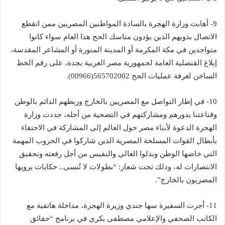
9- أهابت وزارة الهجرة بالسادة المواطنين المصريين ممن انقطع
الاتصال بذويهم الذين يؤدون مناسك الحج هذا العام سواء كانوا
متواجدين في مكة المكرمة أو المدينة المنورة أو المشاعر المقدسة،
إبلاغ القنصلية العامة لجمهورية مصر العربية بجدة، على رقم الخط
الساخن لغرفة عمليات الحج 565702002(00966).
10- في إطار التواصل مع المصريين بالخارج وربطهم الدائم بالوطن
وقناعتنا بدورهم ومشاركتهم في التضحية من أجله، جددت وزارة
الهجرة الدعوة لأبناء مصر حول العالم إلى المشاركة في الاحتفاء
بأبطال القوات المسلحة المصرية الذين شاركوا في الحروب المهمة
التي خاضها الوطن وبذلوا الغالي والنفيس من أجل رفعته وتحقيق
الانتصارات له، وذلك تحت شعار: “بطولات لا تُنسى.. حكايات يرويها
المصريون بالخارج”.
11- أجرت السفيرة سها جندي وزيرة الهجرة، مداخلة هاتفية مع
الكاتب الصحفي والإعلامي مصطفى بكري في برنامج “حقائق