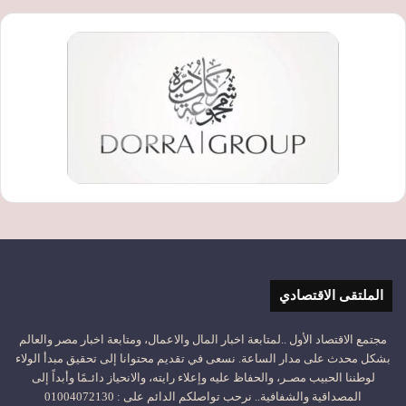
الملتقى الاقتصادي
مجتمع الاقتصاد الأول ..لمتابعة اخبار المال والاعمال، ومتابعة اخبار مصر والعالم
بشكل محدث على مدار الساعة. نسعى في تقديم محتوانا إلى تحقيق مبدأ الولاء
لوطننا الحبيب مصـر، والحفاظ عليه وإعلاء رايته، والانحياز دائـمًا وأبداً إلى
المصداقية والشفافية.. نرحب تواصلكم الدائم على : 01004072130