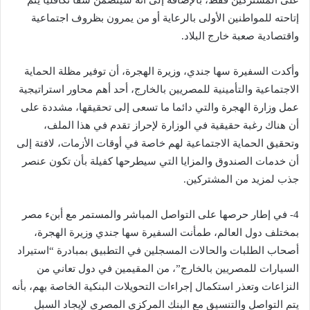
على المشتركين فقط، بالإضافة إلى أنه سيتضمن شقا تكافليا يتم
إتاحته للمواطنين الأولى بالرعاية أو من يمرون بظروف اجتماعية
واقتصادية صعبة خارج البلاد.
وأكدت السفيرة سها جندي، وزيرة الهجرة، أن توفير مظلة الحماية
الاجتماعية والتأمينية للمصريين بالخارج، أحد أهم محاور استراتيجية
عمل وزارة الهجرة والتي دائما ما تسعى إلى تحقيقها، مشددة على
أن هناك رغبة حقيقية في الوزارة لإحراز تقدم في هذا الملف،
وتحقيق الحماية الاجتماعية لهم خاصة في أوقات الأزمات، لافتة إلى
أن خدمات الصندوق والمزايا التي سيطرحها كفيلة بأن تكون عنصر
جذب لمزيد من المشتركين.
4- في إطار حرصها على التواصل المباشر والمستمر مع أبنء مصر
بمختلف دول العالم، طمأنت السفيرة سها جندي وزيرة الهجرة،
أصحاب الطلبات والحالات المسجلين في التطبيق بمبادرة “استيراد
السيارات للمصريين بالخارج”، من المقيمين في دول تعاني من
النزاعات وتعذر استكمال إجراءات التحويلات البنكية الخاصة بهم، بأنه
يتم التواصل والتنسيق مع البنك المركزي المصري لإيجاد السبل