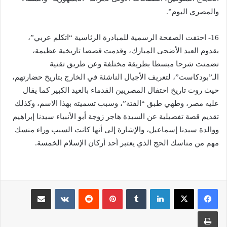
والمصري اليوم”.
16- احتفت الصفحة الرسمية للمبادرة الرئاسية “اتكلم عربي”،
بقدوم العيد الأضحى المبارك، وقدمت قصصا تاريخية عظيمة،
تضمنت شرحا مبسطا بطريقة مختلفة وعن طريق تقنية
الـ”بودكاست”، لتعريف الأجيال الناشئة في الخارج بتاريخ حضارتهم،
حيث روت تاريخ احتفال المصريين القدماء بالعيد الكبير كما يقال
عليه مصر، وطهي طبق “الفتة”، وسبب تسميته بهذا الاسم، وكذلك
تقديم قصة تفصيلية عن السيدة هاجر زوجة أبو الأنبياء سيدنا إبراهيم
ووالدة سيدنا إسماعيل، والإشارة إلى أنها كانت السبب وراء منسك
مهم من مناسك الحج الذي يعتبر أحد أركان الإسلام الخمسة.
لينكدإن
‏Tumblr
بينتيريست
‏Reddit
‏VKontakte
مشاركة عبر البريد
طباعة