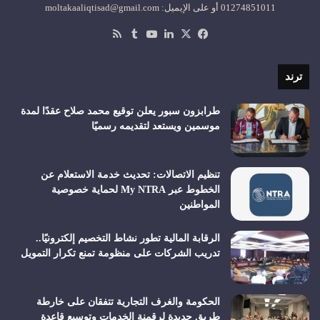
01274851011 أو على الإيميل: moltakaaliqtisad@gmail.com
‫X
فيسبوك
لينكدإن
‫YouTube
ملخص
الموقع
RSS
ترند
طرابزون سبور يعلن توقيع محمد صلاح عقدًا لمدة
موسمين ويستعد لتقديمه رسميًا
تنظيم الاتصالات: تحديث خدمة الاستعلام عن
الخطوط عبر My NTRA لحماية خصوصية
المواطنين
الرقابة المالية تطور نشاط التخصيم إلكترونيًا..
تدريب الشركات على منظومة تمنع تكرار التمويل
الحكومة والغرف التجارية تتفقان على خارطة
طريق جديدة لرقمنة الخدمات وتوسيع قاعدة