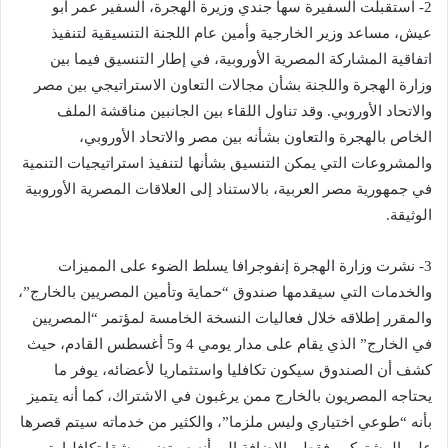
2- استقبلت السفيرة سها جندي وزيرة الهجرة، السفير عمر أبو
عيش، مساعد وزير الخارجية وأمين عام اللجنة التنسيقية لتنفيذ
اتفاقية المشاركة المصرية الأوروبية، في إطار التنسيق فيما بين
وزارة الهجرة واللجنة بشأن مجالات التعاون الاستراتيجي بين مصر
والاتحاد الأوروبي. وقد تناول اللقاء بين الجانبين مناقشة الملف
الخاص بالهجرة والتعاون بشأنه بين مصر والاتحاد الأوروبي،
والمشروعات التي يمكن التنسيق بشأنها لتنفيذ استراتيجيات التنمية
في جمهورية مصر العربية، بالاستناد إلى العلاقات المصرية الأوروبية
الوثيقة.
3- نشرت وزارة الهجرة إنفوجرافا يسلط الضوء على المميزات
والخدمات التي سيقدمها صندوق “حماية وتأمين المصريين بالخارج”،
والمقرر إطلاقه خلال فعاليات النسخة الخامسة لمؤتمر “المصريين
في الخارج” الذي يقام على مدار يومي 4 و5 أغسطس القادم، حيث
كشف أن الصندوق سيكون تكافليا واستثماريا لأعضائه، يوفر ما
يحتاجه المصريون بالخارج ممن يرغبون في الاشتراك، كما أنه يتميز
بأنه “طوعي اختياري وليس ملزما”، والكثير من خدماته سيتم قصرها