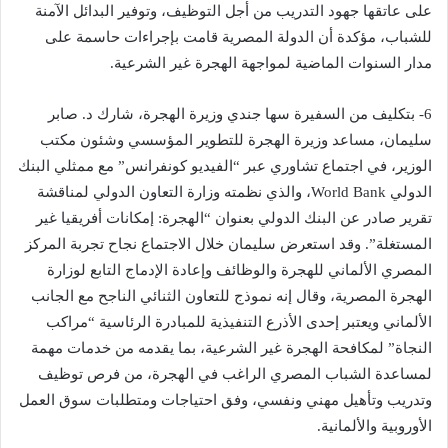
على عاتقها جهود التدريب من أجل التوظيف، وتوفير البدائل الآمنة
للشباب، مؤكدة أن الدولة المصرية قامت بإجراءات حاسمة على
مدار السنوات الماضية لمواجهة الهجرة غير الشرعية.
6- بتكليف من السفيرة سها جندي وزيرة الهجرة، شارك د. صابر
سليمان، مساعد وزيرة الهجرة للتطوير المؤسسي وشئون مكتب
الوزير، في اجتماع تشاوري عبر “الفيديو كونفرانس” مع ممثلي البنك
الدولي World Bank، والذي نظمته وزارة التعاون الدولي لمناقشة
تقرير صادر عن البنك الدولي بعنوان “الهجرة: إمكانات أفريقيا غير
المستغلة”. وقد استعرض سليمان خلال الاجتماع نجاح تجربة المركز
المصري الألماني للهجرة والوظائف وإعادة الإدماج التابع لوزارة
الهجرة المصرية، وقال إنه نموذج للتعاون الثنائي الناجح مع الجانب
الألماني ويعتبر إحدى الأذرع التنفيذية للمبادرة الرئاسية “مراكب
النجاة” لمكافحة الهجرة غير الشرعية، بما يقدمه من خدمات مهمة
لمساعدة الشباب المصري الراغب في الهجرة، من فرص توظيف
وتدريب وتأهيل مهني ونفسي، وفق احتياجات ومتطلبات سوق العمل
الأوروبية والألمانية.