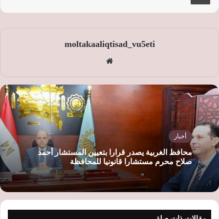
moltakaaliqtisad_vu5eti
موق
ع
الوي
ب
أخبار
محافظ الغربية يصدر قرارا بتعيين المستشار أحمد
صلاح محرم مستشارا قانونيا للمحافظة
مقالات ذات صلة