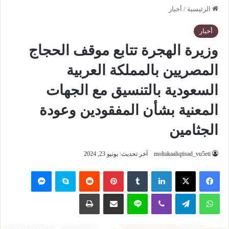
الرئيسية
/
أخبار
أخبار
وزيرة الهجرة تتابع موقف الحجاج
المصريين بالمملكة العربية
السعودية بالتنسيق مع الجهات
المعنية بشأن المفقودين وعودة
الجثامين
moltakaaliqtisad_vu5eti
آخر تحديث: يونيو 23, 2024
فيسبوك
‫X
لينكدإن
‏Tumblr
بينتيريست
‏Reddit
سكايب
ماسنجر
واتساب
تيلقرام
ڤايبر
لاين
مشاركة عبر البريد
طباعة