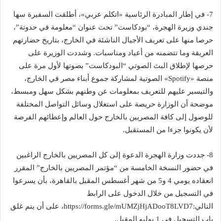
7- في إطار المبادرة الرئاسية «اتكلم عربي»، أطلقت السفيرة سها
جندي وزيرة الهجرة، “بودكاست” تحت عنوان “معلومة في حدوتة”،
حرصا منها على تعريف الأجيال الناشئة في الخارج، بتاريخ حضارتهم
العريقة وما تتضمنه من أعياد ومناسبات. وشددت الوزيرة على
حرصها لإطلاق البث الصوتي “البودكاست” بصوتها لأول مرة على
منصة «Spotify» الصوتية لمشاركة جموع أبناء مصر في الخارج،
والتيسير عليهم للتعريف بمعلومات عن وطنهم بشكل سهل ومبسط،
موضحة أن الوزارة حريصة على استغلال وسائل التواصل المختلفة
للوصول إلى كافة المصريين بالخارج حول العالم وإعطائهم الفرصة
لأن يكونوا جزءا من المستقبل.
8- جددت وزارة الهجرة الدعوة إلى كل المصريين بالخارج الراغبين
في حضور النسخة الخامسة من “مؤتمر المصريين بالخارج” المقرر
انعقاده يومي 4 و5 من شهر أغسطس المقبل بالقاهرة، بأن يسرعوا
في التسجيل من خلال الدخول على الرابط
التالي:https://forms.gle/mUMZjHjADooT8LVD7، على أن يتم غلق
باب التسجيل في 1 يوليو المقبل.