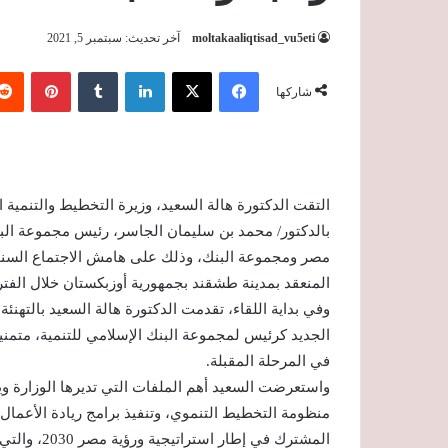
moltakaaliqtisad_vu5eti
آخر تحديث: سبتمبر 5, 2021
فيسبوك
‫X
لينكدإن
‏Tumblr
بينتيريست
شاركها
التقت الدكتورة هالة السعيد، وزيرة التخطيط والتنمية
بالدكتور/ محمد بن سليمان الجاسر، رئيس مجموعة الب
مصر ومجموعة البنك، وذلك على هامش الاجتماع السنو
المنعقد بمدينة طشقند بجمهورية أوزبكستان خلال الفترة من 1 إلى 4 سبتمبر
وفي بداية اللقاء، تقدمت الدكتورة هالة السعيد بالتهنئ
الجديد كرئيس لمجموعة البنك الإسلامي للتنمية، متمني
في المرحلة المقبلة.
واستعرضت السعيد أهم الملفات التي تديرها الوزارة و
منظومة التخطيط التنموي، وتنفيذ برامج ريادة الأعمال،
المشترك في 