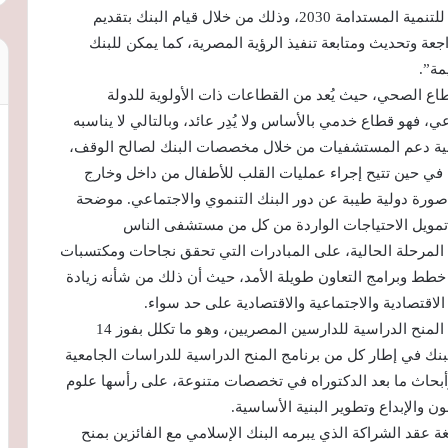
للتنمية خاصة في ضوء قيام مصر بتحديث الاستراتيجية للتنمية المستدامة 2030، وذلك من خلال قيام البنك بتقديم
عة وتحديث ومتابعة تنفيذ الرؤية المصرية، كما يمكن للبنك
مة”.
ع الصحي، حيث يُعد من القطاعات ذات الأولوية للدولة
ي، فهو قطاع خدمي بالأساس ولا يُدِر عائد، وبالتالي لا يناسبه
انية دعم المستشفيات من خلال مخصصات البنك لصالح الوقف،
في حين تتيح إجراء عمليات القلب للأطفال من داخل وخارج
صورة دولية طيبة عن دور البنك التنموي والاجتماعي. موضحة
 تمويل الاحتياجات الواردة من كل من مستشفى الناس
كيز، خلال المرحلة الحالية، على المبادرات التي تحقق نجاحات ومكتسبات
 خطط وبرامج التعاون طويلة الأمد، حيث أن ذلك من شأنه زيادة
الاقتصادية والاجتماعية والاقتصادية على حد سواء.
وأشادت السعيد بدور البنك الإسلامي للتنمية في تقديم المنح الدراسية للدارسين المصريين، وهو ما تكلل بفوز 14
بنك في إطار كل من برنامج المنح الدراسية للدراسات الجامعية
 وأبحاث ما بعد الدكتوراه في تخصصات متنوعة، على رأسها علوم
ن والإبداع وتطوير البنية الأساسية.
عقد الشراكة الذي يبرمه البنك الإسلامي مع الفائزين بمنح