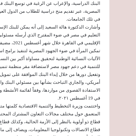
البنك الدراسية، والإعراب عن الرغبة في توسع البنك ف
المصرية، عبر تقديم منح دراسية للطلاب من الدول العر
في تلك الجامعات.
وأشارت الدكتورة هالة السعيد إلى أنه يمكن للبنك ال
التعليم في مصر في ضوء المقترح الذي أرسله مسئولي 
الإقليمي في
تمكين المرأة في ضوء الجهود المصرية لتنفيذ برامج استر
الآليات النسائية الوطنية لتحقيق مساواة أكبر بين ال
للتنمية في دعم جهود مصر لاستضافة مقر منظمة تنمية ا
أمريكي، والجاري التباحث بشأنها بين مسئولي البنك وا
الاستفادة القصوى من مواردها، وفقاً لقائمة الأنشطة و
في 19 أغسطس ٢٠٢١.
واختتمت وزيرة التخطيط والتنمية الاقتصادية كلمتها مت
المتعمق حول مختلف مجالات التعاون المشترك المحتملة، 
قطاع ذو أولوية بالنظر إلى الأزمة الحالية، وكذلك قط
قطاع الاتصالات وتكنولوجيا المعلومات، ويضاف إلى ما