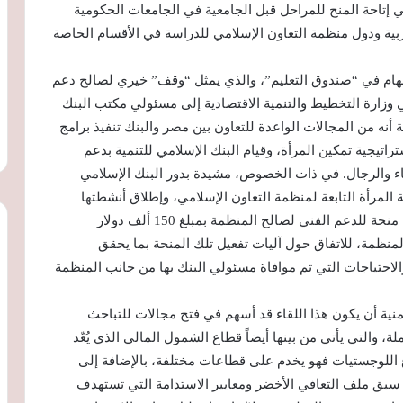
ي إتاحة المنح للمراحل قبل الجامعية في الجامعات الحكومية
بية ودول منظمة التعاون الإسلامي للدراسة في الأقسام الخاصة
إسهام في “صندوق التعليم”، والذي يمثل “وقف” خيري لصالح دعم
وزارة التخطيط والتنمية الاقتصادية إلى مسئولي مكتب البنك
 القاهرة خلال شهر أغسطس 2021، مضيفة أنه من المجالات الواعدة للتعاون بين مصر والبنك تنفيذ برامج
اتيجية تمكين المرأة، وقيام البنك الإسلامي للتنمية بدعم
نساء والرجال. في ذات الخصوص، مشيدة بدور البنك الإسلامي
لمرأة التابعة لمنظمة التعاون الإسلامي، وإطلاق أنشطتها
وتفعيل دورها من خلال إبداء البنك الموافقة على تمويل منحة للدعم الفني لصالح المنظمة بمبلغ 150 ألف دولار
لمنظمة، للاتفاق حول آليات تفعيل تلك المنحة بما يحقق
الاحتياجات التي تم موافاة مسئولي البنك بها من جانب المنظمة
منية أن يكون هذا اللقاء قد أسهم في فتح مجالات للتباحث
والتي يأتي من بينها أيضاً قطاع الشمول المالي الذي يُعّد
اع اللوجستيات فهو يخدم على قطاعات مختلفة، بالإضافة إلى
 سبق ملف التعافي الأخضر ومعايير الاستدامة التي تستهدف