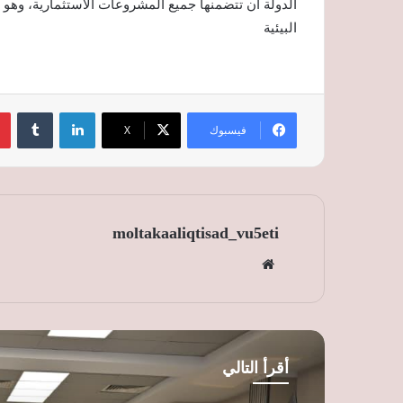
الدولة أن تتضمنها جميع المشروعات الاستثمارية، وهو 
البيئية
لينكدإن
‏Tumblr
فيسبوك
‫X
moltakaaliqtisad_vu5eti
موق
ع
الوي
ب
أقرأ التالي