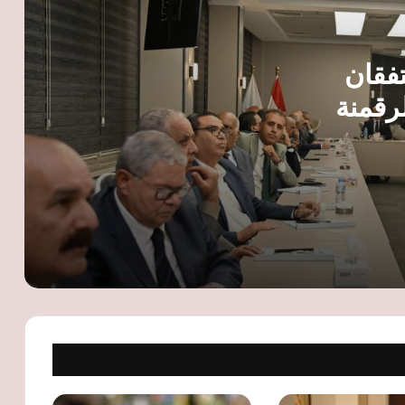
أسعار النفط ترتفع مجددًا بأكثر من 1% مع
تفقان
تصاعد التوترات في الشرق الأوسط
رقمنة
النقل تطلق تحذيرات جديدة لركاب
مصدرين
القطارات: لا تعبروا المزلقانات المغلقة ولا
تصعدوا أثناء الحركة
أسعار الذهب ترتفع عالميًا لليوم الثاني رغم
انحسار التوتر في مضيق هرمز وترقب
بيانات الوظائف الأمريكية
محمد فريد: توطين اختبارات الجودة وفر 29
مليون دولار وعزز تنافسية الصادرات
المصرية
رئيس شعبة المخابز ينتقد تسعير الخبز
السياحي: القرار لم يُناقش معنا