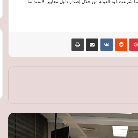
ما شرعت فيه الدولة من خلال إصدار دليل معايير الاستدامة
بينتيريست
‏Reddit
‏VKontakte
مشاركة عبر البريد
طباعة
الحكومة والغرف التجارية تتفقان على
خارطة طريق جديدة لرقمنة الخدمات
وتوسيع قاعدة المصدرين
أسعار النفط تتجاوز 80 دولارا للبرميل وسط
مخاوف على الإمدادات وترقب محادثات
مضيق هرمز
البريكس يفتح آفاقًا جديدة للصناعة
المصرية.. تعاون مع البرازيل في الوقود
الحيوي والصين في التكنولوجيا المتقدمة
محافظ الغربية يصدر قرارا بتعيين المستشار
أحمد صلاح محرم مستشارا قانونيا للمحافظة