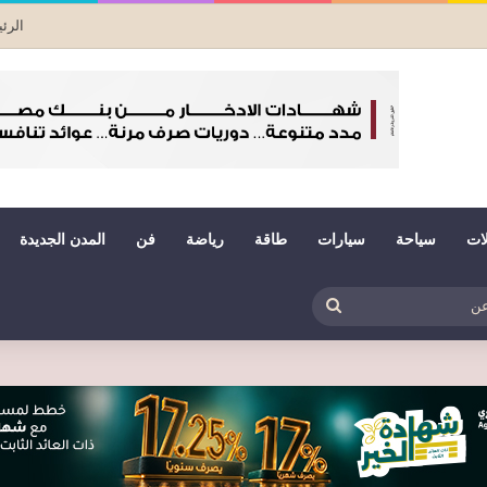
الرئ
لات
سياحة
سيارات
طاقة
رياضة
فن
المدن الجديدة
بي
ظلم
بحث
عن