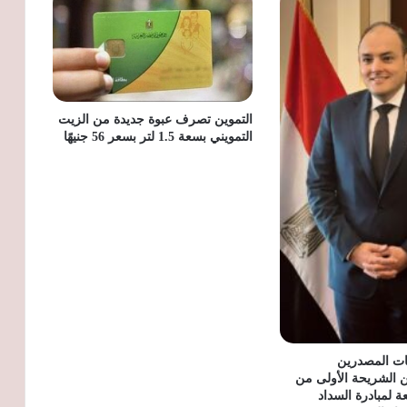
«يود البحر» أحدث مراحل YOUD برأس
الحكمة.. خصومات تصل إلى 50% ووحدات
جاهزة للاستلام
التموين تصرف عبوة جديدة من الزيت
التمويني بسعة 1.5 لتر بسعر 56 جنيهًا
 المصدرين
 الشريحة الأولى من
ة لمبادرة السداد