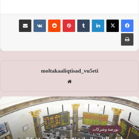
لينكدإن
‏Tumblr
بينتيريست
‏Reddit
‏VKontakte
مشاركة عبر البريد
طباعة
moltakaaliqtisad_vu5eti
موق
ع
الوي
ب
بورصة وشركات