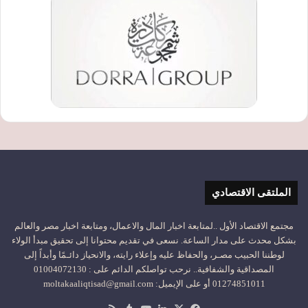
الملتقى الاقتصادي
مجتمع الاقتصاد الأول ..لمتابعة اخبار المال والاعمال، ومتابعة اخبار مصر والعالم
بشكل محدث على مدار الساعة. نسعى في تقديم محتوانا إلى تحقيق مبدأ الولاء
لوطننا الحبيب مصـر، والحفاظ عليه وإعلاء رايته، والانحياز دائـمًا وأبداً إلى
المصداقية والشفافية.. نرحب تواصلكم الدائم على : 01004072130
01274851011 أو على الإيميل: moltakaaliqtisad@gmail.com