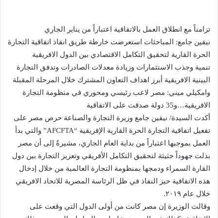
تزامناً مع انطلاق العمل بالاتفاقية اعتباراً من يناير الجاري
نيفين جامع: المباحثات استعرضت خارطة طريق انفاذ اتفاقية التجارة
الحرة القارية لتحقيق التكامل الاقتصادي بين الدول الافريقية
تنمية وجذب الاستثمارات وزيادة معدلات الصادرات وتدفق التجارة
البينية الافريقية أبرز اهداف التعاون المشترك خلال المرحلة المقبلة
وامكيلي ميني: مصر لاعب رئيسي ومحوري في منظومة التجارة
الافريقية…و35 دولة صدقت على الاتفاقية
أكدت السيدة/ نيفين جامع وزيرة التجارة والصناعة حرص مصر على
تفعيل اتفاقية التجارة الحرة القارية الإفريقية “AFCFTA” والتي بدأ
العمل بموجبها اعتباراً من بداية العام الجاري، مشيرةً إلى أن مصر
بذلت جهوداً حثيثة لتحقيق التكامل الأفريقي وتعزيز التجارة بين دول
القارة السمراء ودمجها بمنظومة التجارة العالمية من خلال إدخال
هذه الاتفاقية حيز النفاذ في ظل الرئاسة المصرية للاتحاد الافريقي
خلال عام ٢٠١٩.
وقالت الوزيرة إن مصر كانت من أولى الدول التي وقعت على