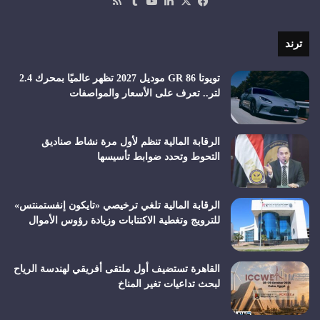
‫X
فيسبوك
لينكدإن
‫YouTube
ملخص
الموقع
RSS
ترند
تويوتا GR 86 موديل 2027 تظهر عالميًا بمحرك 2.4
لتر.. تعرف على الأسعار والمواصفات
الرقابة المالية تنظم لأول مرة نشاط صناديق
التحوط وتحدد ضوابط تأسيسها
الرقابة المالية تلغي ترخيصي «تايكون إنفستمنتس»
للترويج وتغطية الاكتتابات وزيادة رؤوس الأموال
القاهرة تستضيف أول ملتقى أفريقي لهندسة الرياح
لبحث تداعيات تغير المناخ