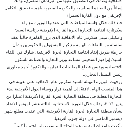
الاتفاقية وكذلك في التصديق عليها من البرلمان المصري، وذلك
إيماناً من القيادة السياسية والحكومة المصرية بأهمية تحقيق التكامل
الإفريقي مع دول القارة السمراء.
جاء ذلك خلال جلسة المباحثات التي عقدتها الوزيرة مع وفد
سكرتارية اتفاقية التجارة الحرة القارية الإفريقية برئاسة السيد/
وامكيلي ميني سكرتير عام الاتفاقية الذي يزور القاهرة حالياً لعقد
سلسلة من اللقاءات الهامة مع كبار المسؤولين الحكوميين بشأن
خارطة طريق إنفاذ اتفاقية التجارة الحرة الأفريقية، شارك في اللقاء
السيد/ إبراهيم السجيني مساعد وزير التجارة والصناعة للشئون
الاقتصادية ورئيس قطاع المعالجات التجارية والدكتور/ أحمد مغاورى
رئيس التمثيل التجاري.
ووجهت الوزيرة التهنئة للسيد سكرتير عام الاتفاقية على تعيينه في
هذا المنصب الهام، لافتةً إلى أهمية قرار رؤساء الدول الأفريقية ببدء
التجارة الفعلية في منطقة التجارة الحرة القارة الأفريقية اعتبارا من
يناير ۲۰۲۱، وذلك خلال الدورة الاستثنائية الثالثة عشر لمؤتمر الاتحاد
بشأن منطقة التجارة الحرة القارية الأفريقية، التي عقدت مطلع شهر
ديسمبر الماضي في دولة جنوب أفريقيا.
وأكدت جامع إن الرئيس عبد الفتاح السيسي يولي اهتماماً كبيراً