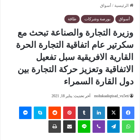
الرئيسية
/
أسواق
أسواق
بورصة وشركات
طاقة
وزيرة التجارة والصناعة تبحث مع
سكرتير عام اتفاقية التجارة الحرة
القارية الافريقية سبل تفعيل
الاتفاقية وتعزيز حركة التجارة بين
دول القارة السمراء
moltakaaliqtisad_vu5eti
آخر تحديث: يناير 18, 2021
فيسبوك
‫X
لينكدإن
‏Tumblr
بينتيريست
‏Reddit
سكايب
ماسنجر
واتساب
تيلقرام
ڤايبر
لاين
مشاركة عبر البريد
طباعة