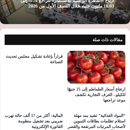
أرباح «القاهرة الوطنية للاستثمار» تتراجع 74% إلى
10.03 مليون جنيه خلال النصف الأول من 2026
مقالات ذات صلة
قراراً بإعادة تشكيل مجلس تحديث
الصناعة
ارتفاع أسعار الطماطم إلى 25 جنيهًا
للكيلو.. الغرف التجارية تكشف
موعد تراجعها
“المواد الغذائية” تشيد بمد مهلة
المالية: أكثر من 17 ألف حالة تهرب
استلام تظلمات بطاقات التموين
ضريبي بعد تشغيل منظومة
لأصحاب المرتبات المرتفعة والقصر
الفاتورة الإلكترونية