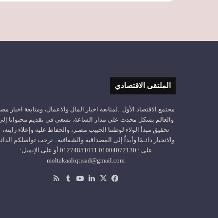
الملتقى الاقتصادي
مجتمع الاقتصاد الأول ..لمتابعة اخبار المال والاعمال، ومتابعة اخبار مص
والعالم بشكل محدث على مدار الساعة. نسعى في تقديم محتوانا إلى
تحقيق مبدأ الولاء لوطننا الحبيب مصـر، والحفاظ عليه وإعلاء رايته،
والانحياز دائـمًا وأبداً إلى المصداقية والشفافية.. نرحب تواصلكم الدائ
على : 01004072130 01274851011 أو على الإيميل:
moltakaaliqtisad@gmail.com
‫X
فيسبوك
لينكدإن
‫YouTube
ملخص
الموقع
RSS