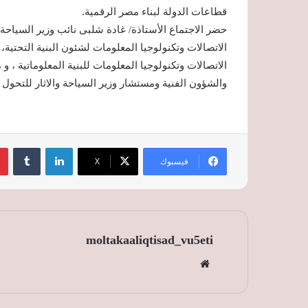
قطاعات الدولة لبناء مصر الرقمية.
حضر الاجتماع الأستاذة/ غادة شلبى نائب وزير السياحة
الاتصالات وتكنولوجيا المعلومات لشئون البنية التحتية
الاتصالات وتكنولوجيا المعلومات للبنية المعلوماتية ، و
والشؤون الفنية ومستشار وزير السياحة والاثار للتحول 
لينكدإن
‏Tumblr
فيسبوك
‫X
moltakaaliqtisad_vu5eti
موق
ع
الوي