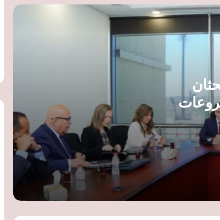
«تنظيم الاتصالات» يوضح موقف المواطنين
من الخطوط المسجلة بأسمائهم ويكشف
طرق الشكوى
خالد البلشي يطالب بتصحيح «الكارنيهات
الوهمية» ويدعو لإنهاء الجدل بعد واقعة فتاة
حثان
الأوبر
شروعات
تنظيم الاتصالات يوضح موقف المواطنين من
الخطوط المسجلة بأسمائهم ويكشف طرق
تقديم الشكاوى
الرقابة المالية تبدأ اختبار أول مشروعين
بمختبر التكنولوجيا.. حلول رقمية لتأمين
السيارات والهوية الإلكترونية
وزير الري: إزالة 555 حالة تعدٍ على نهر النيل
وفرع رشيد ومواصلة حماية مجرى النهر