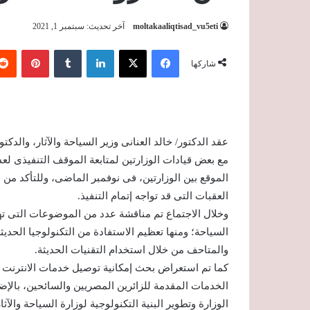
moltakaaliqtisad_vu5eti
آخر تحديث: سبتمبر 1, 2021
فيسبوك
‫X
لينكدإن
‏Tumblr
بينتيريست
شاركها
عقد الدكتور/ خالد العنانى وزير السياحة والآثار، والدك
مع بعض قيادات الوزارتين لمتابعة الموقف التنفيذى لع
الموقع بين الوزارتين، فى نوفمبر الماضى، وللتأكد من
العقبات التى قد تواجه إتمام التنفيذ.
وخلال الاجتماع تم مناقشة عدد من الموضوعات التى ته
السياحة؛ ومنها تعظيم الاستفادة من التكنولوجيا الحديثة
والمتاحف من خلال استخدام التقنيات الحديثة.
الخدمات المقدمة للزائرين المصريين والسائحين، بالإض
الوزارة وتطوير البنية التكنولوجية لوزارة السياحة والآ