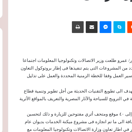
‏Reddit
سكايب
ماسنجر
مشاركة عبر البريد
طباعة
تور/ عمرو طلعت وزير الاتصالات وتكنولوجيا المعلومات اجتماعا
دد من المشروعات التى يتم تنفيذها فى إطار بروتوكول التعاون
 سير العمل وفقا للخطة الزمنية المحددة والعمل على تذليل
دف الى تطويع التقنيات الحديثة من أجل تطوير وتنمية قطاع
 في الترويج للسياحة والآثار المصرية والتعريف بالمواقع الأثرية
كما تم استعراض بحث إمكانية توصيل خدمات الانترنت إلى ٤٠ موقع ومتحف أثري مفتوحين للزيارة و ذلك لتحسين
افة الى ما تم انجازه فى مشروع ميكنة الخدمات بديوان عام
ثار في اطار تعاون وزارة الاتصالات وتكنولوجيا المعلومات مع