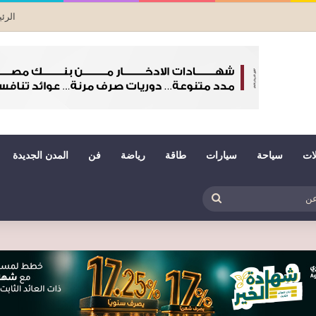
الرئ
لات
سياحة
سيارات
طاقة
رياضة
فن
المدن الجديدة
بي
ظلم
بحث
عن