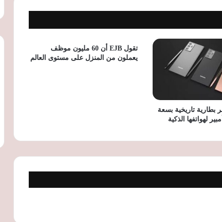
تنظيم الاتصالات: تحديث خدمة الاستعلام عن
الخطوط عبر My NTRA لحماية خصوصية
المواطنين
تقول EJB أن 60 مليون موظف
يعملون من المنزل على مستوى العالم
محافظ الغربية يصدر قرارا بتعيين المستشار
أحمد صلاح محرم مستشارا قانونيا للمحافظة
 بطارية تاريخية بسعة