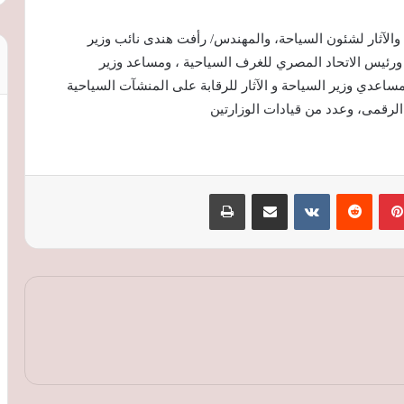
 والآثار لشئون السياحة، والمهندس/ رأفت هندى نائب وزير
، ورئيس الاتحاد المصري للغرف السياحية ، ومساعد وزير
 مساعدي وزير السياحة و الآثار للرقابة على المنشآت السياحية
الرقمى، وعدد من قيادات الوزارتين
بينتيريست
‏Reddit
‏VKontakte
مشاركة عبر البريد
طباعة
وزيرا الكهرباء والتخطيط يبحثان توفير
تمويلات مبتكرة لمشروعات الطاقة والمعادن
النادرة
فرق التدخل السريع تنقذ حالات بلا مأوى
وتعيد مواطنًا لأسرته في 6 محافظات
خطة جديدة لتعزيز أمن الطاقة.. التوسع في
الاستثمارات وزيادة إنتاج البترول والغاز