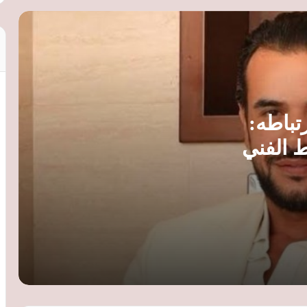
أشرف زكي: دار كبار الفنانين توفر الأمان
والونس.. وحاكم الشارقة صاحب فضل كبير
على المشروع
السرطان يخطف نجوم “حضرة المتهم أبي”..
تباطه:
4 فنانين رحلوا بعد مشاركتهم في المسلسل
 الفني
أشرف زكي يعلن انتهاء أزمة منير مكرم
ويكشف تعرض فادية عكاشة لوعكة صحية
مهرجان أيام القاهرة للمونودراما يعلن
القائمة القصيرة لمسابقة التأليف في دورته
التاسعة
مي عمر بقميص منتخب مصر تخطف الأنظار
في العرض الخاص لفيلم «شمشون ودليلة»