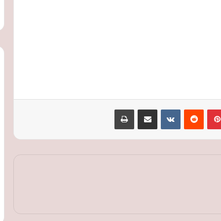
بينتيريست
‏Reddit
‏VKontakte
مشاركة عبر البريد
طباعة
سامو زين يعلن لأول مرة ارتباطه: خطيبتي
مصرية ومن الوسط الفني
شهيرة: حق الأداء العلني مستحق للفنانين..
وأجور النجوم المرتفعة لا تمثل الوسط الفني
عمرو دياب يطرح كليب «لولا البنات» بعد
تصدرها قوائم الاستماع ضمن ألبوم «حبيتك»