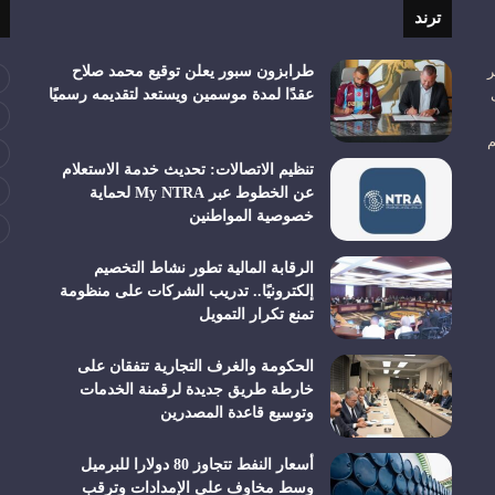
ترند
ر
طرابزون سبور يعلن توقيع محمد صلاح
عقدًا لمدة موسمين ويستعد لتقديمه رسميًا
م
تنظيم الاتصالات: تحديث خدمة الاستعلام
عن الخطوط عبر My NTRA لحماية
خصوصية المواطنين
الرقابة المالية تطور نشاط التخصيم
إلكترونيًا.. تدريب الشركات على منظومة
تمنع تكرار التمويل
الحكومة والغرف التجارية تتفقان على
خارطة طريق جديدة لرقمنة الخدمات
وتوسيع قاعدة المصدرين
أسعار النفط تتجاوز 80 دولارا للبرميل
وسط مخاوف على الإمدادات وترقب