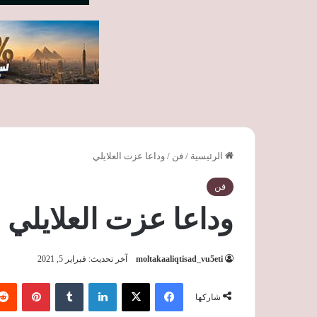
الرئيسية
/
فن
/
وداعا عزت العلايلي
فن
وداعا عزت العلايلي
moltakaaliqtisad_vu5eti
آخر تحديث: فبراير 5, 2021
فيسبوك
‫X
لينكدإن
‏Tumblr
بينتيريست
شاركها