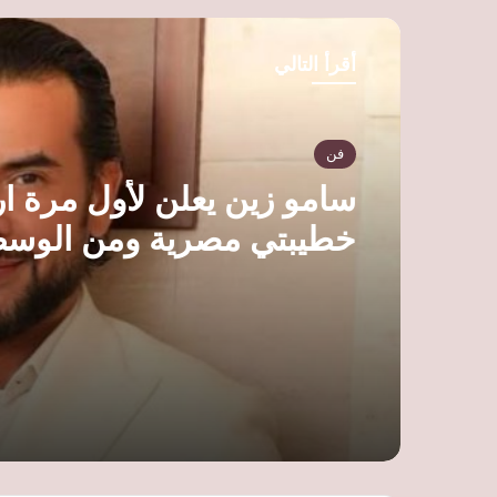
ب
أقرأ التالي
فن
سامو زين يعلن لأول مرة ار
خطيبتي مصرية ومن الوسط