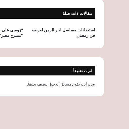
مقالات ذات صلة
استعدادات مسلسل اخر الزمن لعرضه
“زومبى على ج
في رمضان
“مسرح مصر” ل
اترك تعليقاً
يجب أنت تكون
مسجل الدخول
لتضيف تعليقاً.