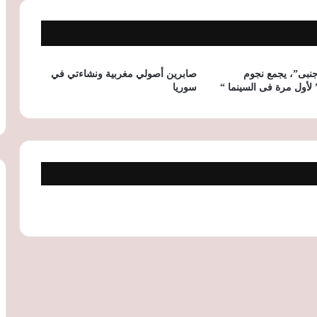
جمال يوسف يخطف الأنظار في «تحت
السن».. ومسلسل شاهد يتصدر المشاهدة
في مصر
نبى”، يجمع نجوم
صابرين أصولي مغربية ونشاءتي في
أول مرة فى السينما “
سوريا
هيفاء وهبي تبدأ جولتها الغنائية الصيفية من
دبي وتستعد لإحياء 3 حفلات في مصر