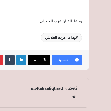
وداعا الفنان عزت العالايلي
وداعا عزت العلايلي
لينكدإن
‏Tumblr
فيسبوك
‫X
moltakaaliqtisad_vu5eti
موق
ع
الوي