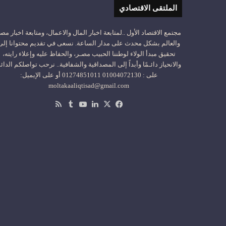
الملتقى الاقتصادي
مجتمع الاقتصاد الأول ..لمتابعة اخبار المال والاعمال، ومتابعة اخبار مص
والعالم بشكل محدث على مدار الساعة. نسعى في تقديم محتوانا إلى
تحقيق مبدأ الولاء لوطننا الحبيب مصـر، والحفاظ عليه وإعلاء رايته،
والانحياز دائـمًا وأبداً إلى المصداقية والشفافية.. نرحب تواصلكم الدائ
على : 01004072130 01274851011 أو على الإيميل:
moltakaaliqtisad@gmail.com
‫X
فيسبوك
لينكدإن
‫YouTube
ملخص
الموقع
RSS