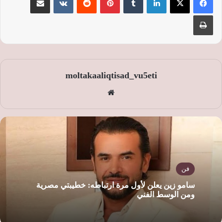
طباعة
moltakaaliqtisad_vu5eti
موق
ع
الوي
ب
فن
سامو زين يعلن لأول مرة ارتباطه: خطيبتي مصرية
ومن الوسط الفني