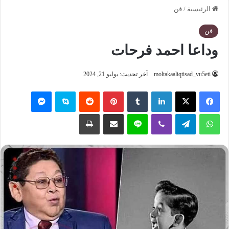
الرئيسية
/
فن
فن
وداعا احمد فرحات
moltakaaliqtisad_vu5eti
آخر تحديث: يوليو 21, 2024
فيسبوك
‫X
لينكدإن
‏Tumblr
بينتيريست
‏Reddit
سكايب
ماسنجر
واتساب
تيلقرام
ڤايبر
لاين
مشاركة عبر البريد
طباعة