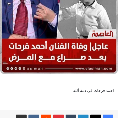
احمد فرحات في ذمة آلله
لينكدإن
‏Tumblr
بينتيريست
‏Reddit
‏VKontakte
مشاركة عبر البريد