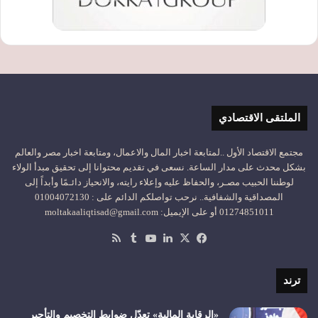
الملتقى الاقتصادي
مجتمع الاقتصاد الأول ..لمتابعة اخبار المال والاعمال، ومتابعة اخبار مصر والعالم
بشكل محدث على مدار الساعة. نسعى في تقديم محتوانا إلى تحقيق مبدأ الولاء
لوطننا الحبيب مصـر، والحفاظ عليه وإعلاء رايته، والانحياز دائـمًا وأبداً إلى
المصداقية والشفافية.. نرحب تواصلكم الدائم على : 01004072130
01274851011 أو على الإيميل: moltakaaliqtisad@gmail.com
‫X
فيسبوك
لينكدإن
‫YouTube
ملخص
الموقع
RSS
ترند
«الرقابة المالية» تعدّل ضوابط التخصيم والتأجير