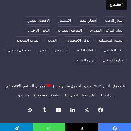
#هشتاج
أسعار الذهب
أسعار النفط
الاستثمار
الاقتصاد المصري
البنك المركزي المصري
البورصة المصرية
التحول الرقمي
التنمية المستدامة
الذكاء الاصطناعي
الصحة
الطاقة المتجددة
الغاز الطبيعي
القطاع الخاص
بنك مصر
مصر
مصطفى مدبولي
وزارة الإسكان
وزارة المالية
© حقوق النشر 2026، جميع الحقوق محفوظة |
جريدى الملتقي الاقتصادي
الرئيسية
أعلن معنا
اتصل بنا
سياسة الخصوصية
من نحن
فيسبوك
‫X
لينكدإن
‫YouTube
ملخص
الموقع