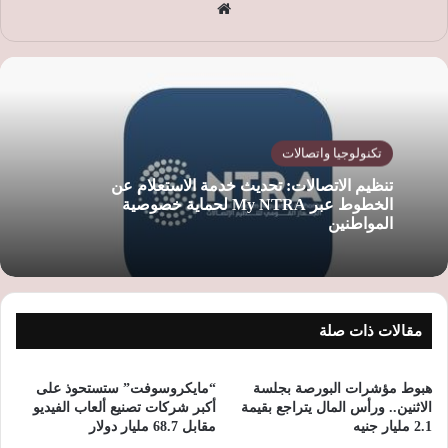
موق
ع
الوي
ب
تكنولوجيا واتصالات
تنظيم الاتصالات: تحديث خدمة الاستعلام عن
الخطوط عبر My NTRA لحماية خصوصية
المواطنين
مقالات ذات صلة
هبوط مؤشرات البورصة بجلسة
“مايكروسوفت” ستستحوذ على
الاثنين.. ورأس المال يتراجع بقيمة
أكبر شركات تصنيع ألعاب الفيديو
2.1 مليار جنيه
مقابل 68.7 مليار دولار