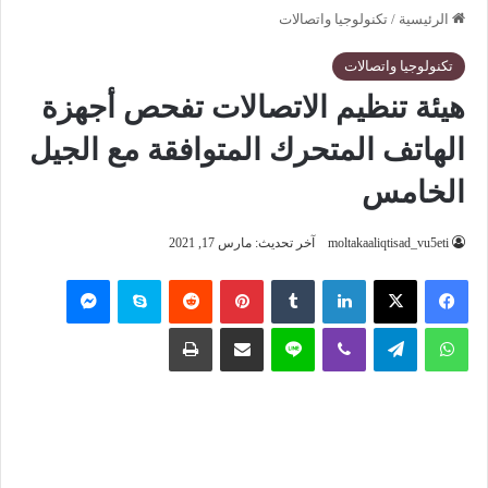
الرئيسية
/
تكنولوجيا واتصالات
تكنولوجيا واتصالات
هيئة تنظيم الاتصالات تفحص أجهزة
الهاتف المتحرك المتوافقة مع الجيل
الخامس
moltakaaliqtisad_vu5eti
آخر تحديث: مارس 17, 2021
فيسبوك
‫X
لينكدإن
‏Tumblr
بينتيريست
‏Reddit
سكايب
ماسنجر
واتساب
تيلقرام
ڤايبر
لاين
مشاركة عبر البريد
طباعة