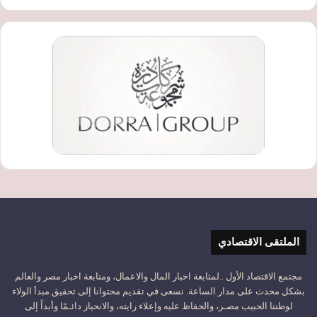
الملتقى الاقتصادي
مجتمع الاقتصاد الأول ..لمتابعة اخبار المال والاعمال، ومتابعة اخبار مصر والعالم
بشكل محدث على مدار الساعة. نسعى في تقديم محتوانا إلى تحقيق مبدأ الولاء
لوطننا الحبيب مصـر، والحفاظ عليه وإعلاء رايته، والانحياز دائـمًا وأبداً إلى