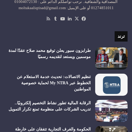
المصداقية والشفافية.. نرحب تواصلكم الدائم على : 01004072130
01274851011 أو على الإيميل: moltakaaliqtisad@gmail.com
‫X
فيسبوك
لينكدإن
‫YouTube
ملخص
الموقع
RSS
ترند
طرابزون سبور يعلن توقيع محمد صلاح عقدًا لمدة
موسمين ويستعد لتقديمه رسميًا
تنظيم الاتصالات: تحديث خدمة الاستعلام عن
الخطوط عبر My NTRA لحماية خصوصية
المواطنين
الرقابة المالية تطور نشاط التخصيم إلكترونيًا..
تدريب الشركات على منظومة تمنع تكرار التمويل
الحكومة والغرف التجارية تتفقان على خارطة