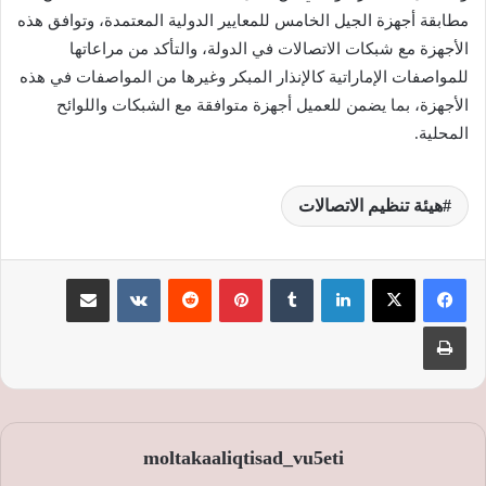
مطابقة أجهزة الجيل الخامس للمعايير الدولية المعتمدة، وتوافق هذه
الأجهزة مع شبكات الاتصالات في الدولة، والتأكد من مراعاتها
للمواصفات الإماراتية كالإنذار المبكر وغيرها من المواصفات في هذه
الأجهزة، بما يضمن للعميل أجهزة متوافقة مع الشبكات واللوائح
المحلية.
هيئة تنظيم الاتصالات
لينكدإن
‏Tumblr
بينتيريست
‏Reddit
‏VKontakte
مشاركة عبر البريد
طباعة
moltakaaliqtisad_vu5eti