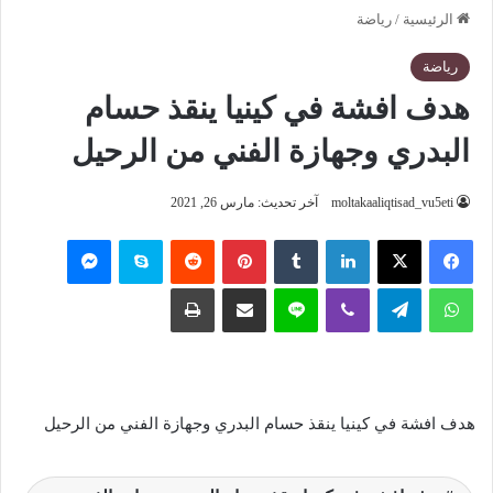
الرئيسية
/
رياضة
رياضة
هدف افشة في كينيا ينقذ حسام
البدري وجهازة الفني من الرحيل
moltakaaliqtisad_vu5eti
آخر تحديث: مارس 26, 2021
فيسبوك
‫X
لينكدإن
‏Tumblr
بينتيريست
‏Reddit
سكايب
ماسنجر
واتساب
تيلقرام
ڤايبر
لاين
مشاركة عبر البريد
طباعة
هدف افشة في كينيا ينقذ حسام البدري وجهازة الفني من الرحيل