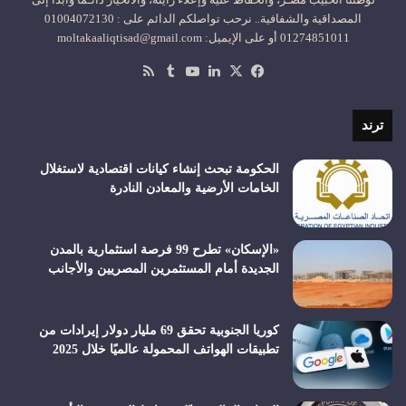
المصداقية والشفافية.. نرحب تواصلكم الدائم على : 01004072130
01274851011 أو على الإيميل: moltakaaliqtisad@gmail.com
‫X
فيسبوك
لينكدإن
‫YouTube
ملخص
الموقع
RSS
ترند
الحكومة تبحث إنشاء كيانات اقتصادية لاستغلال
الخامات الأرضية والمعادن النادرة
«الإسكان» تطرح 99 فرصة استثمارية بالمدن
الجديدة أمام المستثمرين المصريين والأجانب
كوريا الجنوبية تحقق 69 مليار دولار إيرادات من
تطبيقات الهواتف المحمولة عالميًا خلال 2025