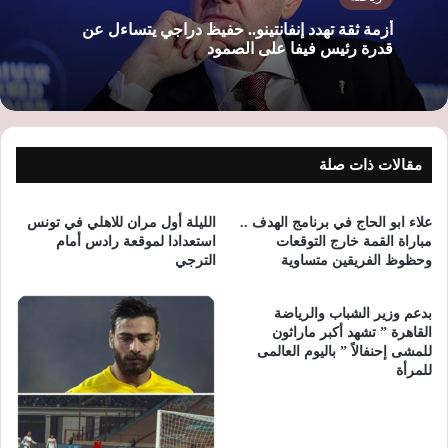
أزمة ثقة تهدد إنفانتينو.. حفيظ دراجي يتساءل عن
قدرة رئيس فيفا على الصمود
مقالات ذات صلة
علاء ابو الحاج في برنامج الهدف ..
الليلة أول مران للاهلي في تونس
مباراة القمة خارج التوقعات
استعدادا لموقعة رادس أمام
وحظوظ الفريقين متساوية
الترجي
بدعم وزير الشباب والرياضة
القاهرة ” تشهد أكبر ماراثون
للمشى إحنفالاً ” باليوم العالمى
للمرأة