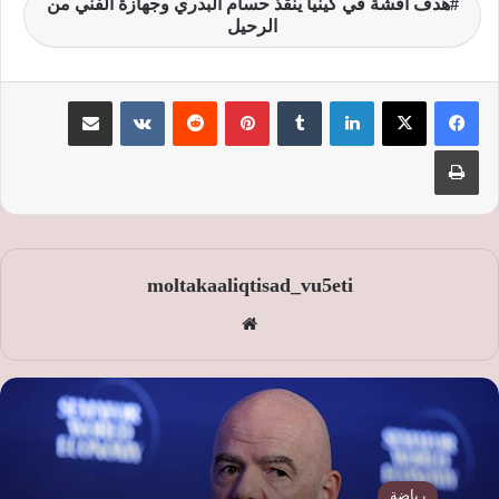
هدف افشة في كينيا ينقذ حسام البدري وجهازة الفني من
الرحيل
لينكدإن
‏Tumblr
بينتيريست
‏Reddit
‏VKontakte
مشاركة عبر البريد
طباعة
moltakaaliqtisad_vu5eti
موق
ع
الوي
ب
رياضة