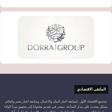
الملتقى الاقتصادي
مجتمع الاقتصاد الأول ..لمتابعة اخبار المال والاعمال، ومتابعة اخبار مصر والعالم
بشكل محدث على مدار الساعة. نسعى في تقديم محتوانا إلى تحقيق مبدأ الولاء
لوطننا الحبيب مصـر، والحفاظ عليه وإعلاء رايته، والانحياز دائـمًا وأبداً إلى