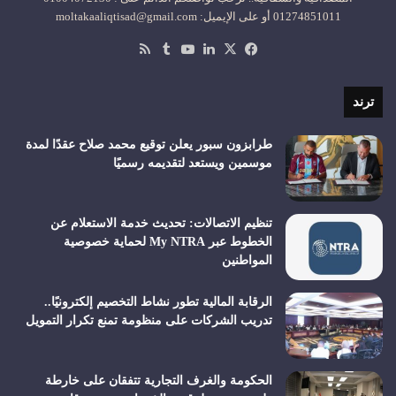
01274851011 أو على الإيميل: moltakaaliqtisad@gmail.com
‫X
فيسبوك
لينكدإن
‫YouTube
ملخص
الموقع
RSS
ترند
طرابزون سبور يعلن توقيع محمد صلاح عقدًا لمدة
موسمين ويستعد لتقديمه رسميًا
تنظيم الاتصالات: تحديث خدمة الاستعلام عن
الخطوط عبر My NTRA لحماية خصوصية
المواطنين
الرقابة المالية تطور نشاط التخصيم إلكترونيًا..
تدريب الشركات على منظومة تمنع تكرار التمويل
الحكومة والغرف التجارية تتفقان على خارطة