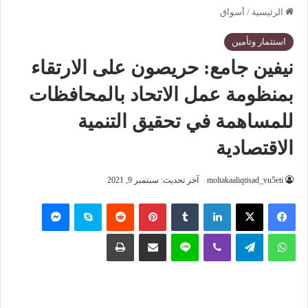
الرئيسية
/
أسواق
استثمار وتأمين
نيفين جامع: حريصون على الارتقاء
بمنظومة عمل الاتحاد بالمحافظات
للمساهمة في تحقيق التنمية
الاقتصادية
moltakaaliqtisad_vu5eti
آخر تحديث: سبتمبر 9, 2021
فيسبوك
‫X
لينكدإن
‏Tumblr
بينتيريست
‏Reddit
سكايب
ماسنجر
واتساب
تيلقرام
ڤايبر
لاين
مشاركة عبر البريد
طباعة