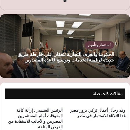
موق
ع
الوي
ب
استثمار وتأمين
الحكومة والغرف التجارية تتفقان على خارطة طريق
جديدة لرقمنة الخدمات وتوسيع قاعدة المصدرين
مقالات ذات صلة
وفد رجال أعمال تركي يزور مصر
الرئيس السيسي: إزالة كافة
غدا الثلاثاء للاستثمار في مصر
المعوقات أمام المستثمرين
المصريين والأجانب للاستفادة من
الفرص المتاحة