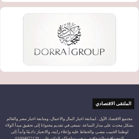
الملتقى الاقتصادي
مجتمع الاقتصاد الأول ..لمتابعة اخبار المال والاعمال، ومتابعة اخبار مصر والعالم
بشكل محدث على مدار الساعة. نسعى في تقديم محتوانا إلى تحقيق مبدأ الولاء
لوطننا الحبيب مصـر، والحفاظ عليه وإعلاء رايته، والانحياز دائـمًا وأبداً إلى
المصداقية والشفافية.. نرحب تواصلكم الدائم على : 01004072130