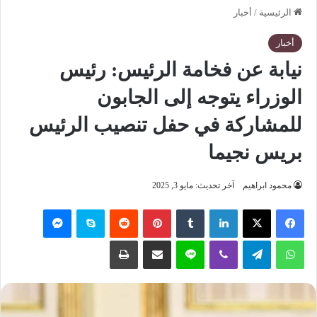
الرئيسية
/
أخبار
أخبار
نيابة عن فخامة الرئيس: رئيس
الوزراء يتوجه إلى الجابون
للمشاركة في حفل تنصيب الرئيس
بريس نجيما
محمود ابراهيم
آخر تحديث: مايو 3, 2025
فيسبوك
‫X
لينكدإن
‏Tumblr
بينتيريست
‏Reddit
سكايب
ماسنجر
واتساب
تيلقرام
ڤايبر
لاين
مشاركة عبر البريد
طباعة