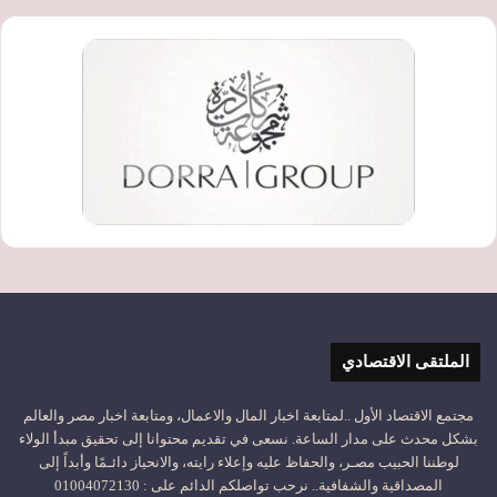
الملتقى الاقتصادي
مجتمع الاقتصاد الأول ..لمتابعة اخبار المال والاعمال، ومتابعة اخبار مصر والعالم
بشكل محدث على مدار الساعة. نسعى في تقديم محتوانا إلى تحقيق مبدأ الولاء
لوطننا الحبيب مصـر، والحفاظ عليه وإعلاء رايته، والانحياز دائـمًا وأبداً إلى
المصداقية والشفافية.. نرحب تواصلكم الدائم على : 01004072130