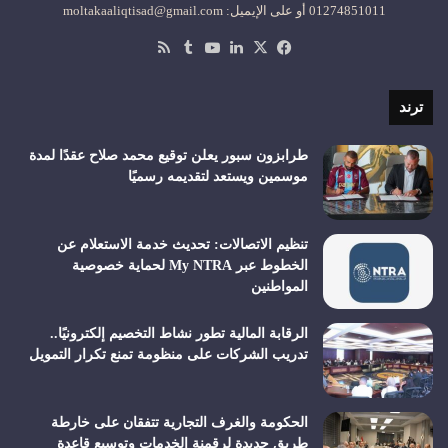
01274851011 أو على الإيميل: moltakaaliqtisad@gmail.com
‫X
فيسبوك
لينكدإن
‫YouTube
ملخص
الموقع
RSS
ترند
طرابزون سبور يعلن توقيع محمد صلاح عقدًا لمدة
موسمين ويستعد لتقديمه رسميًا
تنظيم الاتصالات: تحديث خدمة الاستعلام عن
الخطوط عبر My NTRA لحماية خصوصية
المواطنين
الرقابة المالية تطور نشاط التخصيم إلكترونيًا..
تدريب الشركات على منظومة تمنع تكرار التمويل
الحكومة والغرف التجارية تتفقان على خارطة
طريق جديدة لرقمنة الخدمات وتوسيع قاعدة