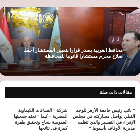
أخبار
محافظ الغربية يصدر قرارا بتعيين المستشار أحمد
صلاح محرم مستشارا قانونيا للمحافظة
مقالات ذات صلة
” نائب رئيس جامعة الأزهر للوجه
شركة ” الصناعات الكيماوية
القبلي يواصل مشاركته في مجلس
المصرية – كيما ” تعقد جمعيتها
الإقراء في التفسير والذي تنظمه
العمومية بنجاح وتحقيق طفرة
مديرية الأوقاف بأسيوط “
كييرة فى نتائجها