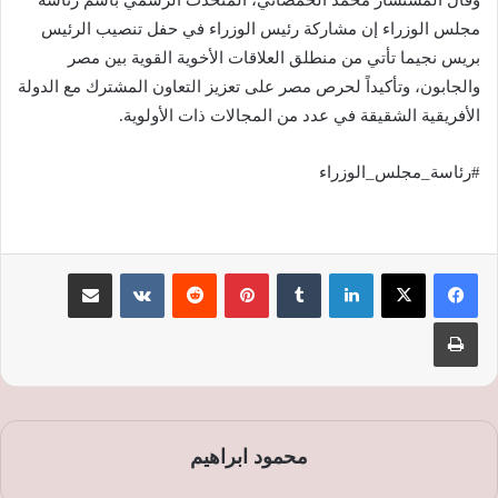
وقال المستشار محمد الحمصاني، المتحدث الرسمي باسم رئاسة
مجلس الوزراء إن مشاركة رئيس الوزراء في حفل تنصيب الرئيس
بريس نجيما تأتي من منطلق العلاقات الأخوية القوية بين مصر
والجابون، وتأكيداً لحرص مصر على تعزيز التعاون المشترك مع الدولة
الأفريقية الشقيقة في عدد من المجالات ذات الأولوية.
#رئاسة_مجلس_الوزراء
لينكدإن
‏Tumblr
بينتيريست
‏Reddit
‏VKontakte
مشاركة عبر البريد
طباعة
محمود ابراهيم