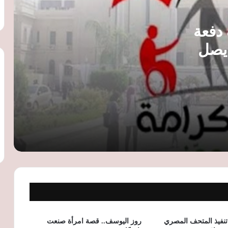
«نوفارتس» للأدوية تبيع وحدتها في الهند
دفعة
مقابل 159 مليون دولار
الدعم يصل
وزارة العمل تعلن عن 100 فرصة عمل
بشركة غزل ونسيج بالمنطقة الحرة
بالإسماعيلية
5G في مصر: خطوات الدولة لتعزيز شبكة
الجيل الخامس ودعم الابتكار الرقمي
الرقابة المالية توجه بصرف 100 ألف جنيه
تعويضًا لكل متوفى في حادث الطريق
الصحراوي بالمنيا
جنوح سفينة FENER قبالة شواطئ بورسعيد
بسبب الرياح والأمواج العاتية
تنفيذ المتحف المصري
روز اليوسف.. قصة امرأة صنعت