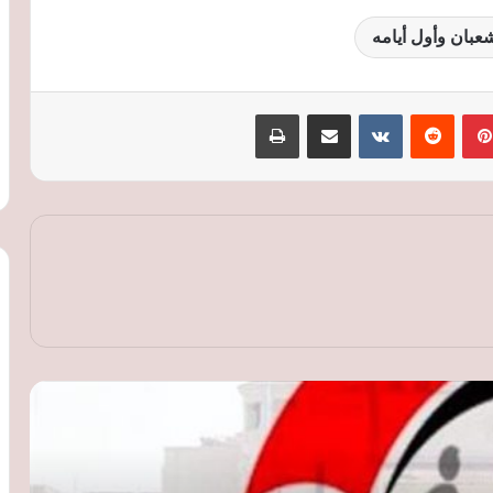
عبان وأول أيامه
بينتيريست
‏Reddit
‏VKontakte
مشاركة عبر البريد
طباعة
“تكافل وكرامة” يبدأ صرف دفعة مايو 2026
يوم 15.. والدعم يصل لـ4.7 مليون أسرة
وزارة العمل تطرح 4145 وظيفة جديدة
للشباب في 11 محافظة.. والتقديم طوال
مايو
ثورة رقمية في مواجهة البناء المخالف..
مصر تعتمد الأقمار الصناعية والدرون لرصد
التعديات لحظة وقوعها
بنك مصر يوقع اتفاقية تمويل مع IFC لتعزيز
التحول الأخضر ودعم المشروعات الصغيرة