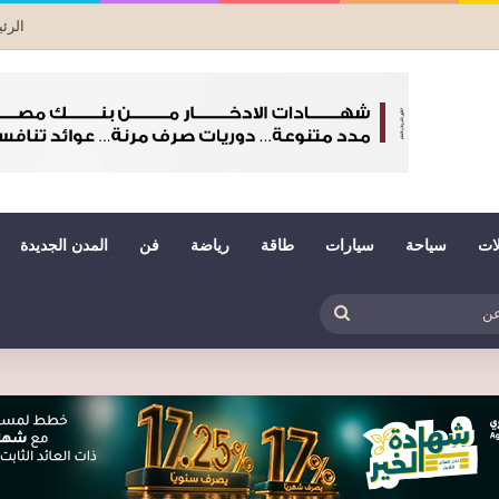
الرئ
لات
سياحة
سيارات
طاقة
رياضة
فن
المدن الجديدة
بي
ظلم
بحث
عن