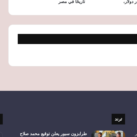
ر دولار،
تاريخًا في مصر
تحسينات صحية وتصميم أنيق.. RingConn
تعزز حضورها في سوق الخواتم الذكية
ترند
ر
طرابزون سبور يعلن توقيع محمد صلاح