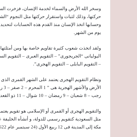
وسخر الله الأرض والسماء لخدمة الإنسان، فزخرت السم
حركتها، وذلك لثبات واستقرار حركتها مثل النجوم “الش
يوم من الشهر.
ولقد اتخذت شعوب كثيرة تقاويم خاصة بها ومن أمثلتها:
اليوليانى “الجريجورى” – التقويم العبرى – التقويم الس
– التقويم البابلى – التقويم الهجرى”.
ونظام التقويم الهجرى يعتمد على الشهر القمرى الذى ي
رجب – 8 شعبان – 9 رمضان – 10 شوال – 11 ذو القعدة – 12 ذو الحجة”.
والتقويم الهجرى أو القمرى أو الإسلامى هو تقويم يعتمد
مثل السعودية كتقويم رسمى للدولة، و أنشأه الخليفة
مكة إلى المدينة فى 12 ربیع الأول (24 سبتمبر عام 622م) مرجعاً لأول سنة فيه، وهذا هو سبب تسميته التقويم الهجرى.