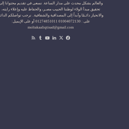
والعالم بشكل محدث على مدار الساعة. نسعى في تقديم محتوانا إلى
تحقيق مبدأ الولاء لوطننا الحبيب مصـر، والحفاظ عليه وإعلاء رايته،
والانحياز دائـمًا وأبداً إلى المصداقية والشفافية.. نرحب تواصلكم الدائ
على : 01004072130 01274851011 أو على الإيميل:
moltakaaliqtisad@gmail.com
‫X
فيسبوك
لينكدإن
‫YouTube
ملخص
الموقع
RSS