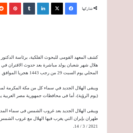
فيسبوك
‫X
لينكدإن
‏Tumblr
بينتيريست
شاركها
كشف المعهد القومى للبحوث الفلكية، برئاسة الدكتور 
المحلي يوم السبت 29 من رجب 1443 هجريا الموافق 2021 / 3 / 13 وهو يوم الرؤية) .
(يوم الرؤية)، أما فى محافظات جمهورية مصر العربية يبقى الهلا
2021 / 3 / 14.