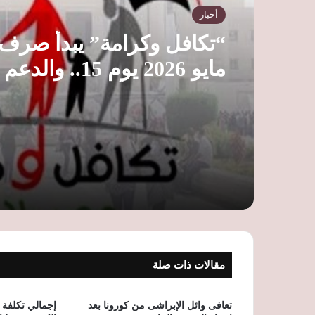
أخبار
“تكافل وكرامة” يبدأ صرف 
مايو 2026 يوم 15.. و
لـ4.7 مليون أسرة
مقالات ذات صلة
تعافى وائل الإبراشى من كورونا بعد
إجمالي تكلفة 