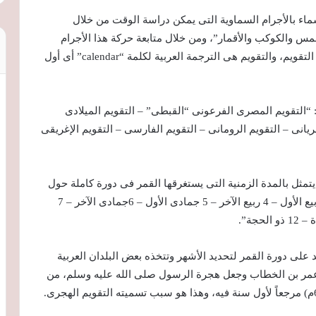
اء بالأجرام السماوية التى يمكن دراسة الوقت من خلال
مس والكوكب والأقمار”، ومن خلال متابعة حركة هذا الأجرام
وحسابها اتخذ الإنسان منذ القدم هذه الحسابات لتحديد التقويم، والتقويم هى الترجمة العربية لكلمة “calendar” أى أول
 “التقويم المصرى الفرعونى “القبطى” – التقويم الميلادى
ريانى – التقويم الرومانى – التقويم الفارسى – التقويم الإغريقى
تمثل بالمدة الزمنية التى يستغرقها القمر فى دورة كاملة حول
الأرض والأشهر الهجرية هى ” 1 المحرم – 2 صفر – 3 ربيع الأول – 4 ربيع الآخر – 5 جمادى الأول – 6جمادى الآخر – 7
 على دورة القمر لتحديد الأشهر وتتخذه بعض البلدان العربية
 عمر بن الخطاب وجعل هجرة الرسول صلى الله عليه وسلم، من