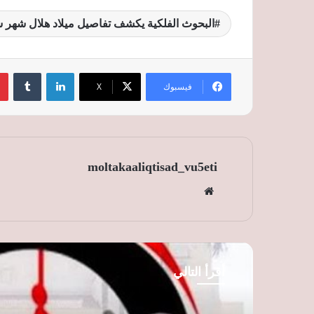
البحوث الفلكية يكشف تفاصيل ميلاد هلال شهر ش
لينكدإن
‏Tumblr
فيسبوك
‫X
moltakaaliqtisad_vu5eti
موق
ع
الوي
ب
أقرأ التالي