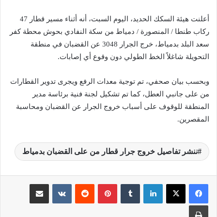
أعلنت هيئة السكك الحديد، اليوم السبت، أنه أثناء مسير قطار 47
ركاب طنطا / المنصورة / دمياط من سكة النفادي بحوش محطة كفر
سعد البلد بدمياط، خرج الجرار 3048 عن القضبان في منطقة
التحويلة شاغلاً الخط الطولي دون وقوع أي إصابات.
وبحسب بيان صحفي، تم توجية معدات الرفع ويجرى تدوير القطارات
من على جانبي العطل، كما تم تشكيل لجنة فنية برئاسة مدير
المنطقة للوقوف على أسباب خروج الجرار عن القضبان ومحاسبة
المقصرين.
ننشر تفاصيل خروج جرار قطار من على القضبان بدمياط
لينكدإن
‏Tumblr
بينتيريست
‏Reddit
‏VKontakte
مشاركة عبر البريد
طباعة