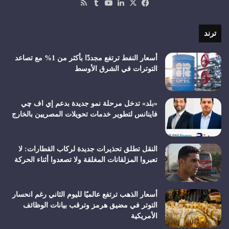
‫X
فيسبوك
لينكدإن
‫YouTube
ملخص
الموقع
RSS
ترند
أسعار النفط ترتفع مجددًا بأكثر من 1% مع تصاعد
التوترات في الشرق الأوسط
«بلد» تدخل مرحلة نمو جديدة بدعم إي اف چي
فاينانس لتطوير خدمات تحويلات المصريين بالخارج
النقل تطلق تحذيرات جديدة لركاب القطارات: لا
تعبروا المزلقانات المغلقة ولا تصعدوا أثناء الحركة
أسعار الذهب ترتفع عالميًا لليوم الثاني رغم انحسار
التوتر في مضيق هرمز وترقب بيانات الوظائف
الأمريكية