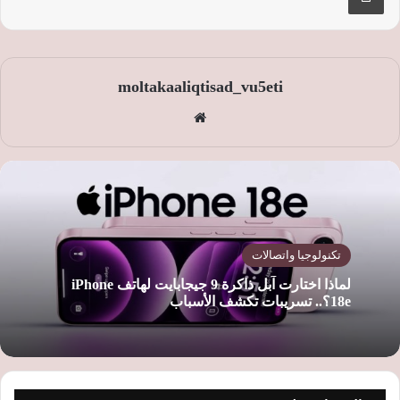
moltakaaliqtisad_vu5eti
موق
ع
الوي
ب
تكنولوجيا واتصالات
لماذا اختارت آبل ذاكرة 9 جيجابايت لهاتف iPhone
18e؟.. تسريبات تكشف الأسباب