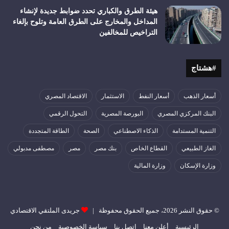
هيئة الطرق والكباري تحدد ضوابط جديدة لإنشاء
المداخل والمخارج على الطرق العامة وتلوح بإلغاء
التراخيص للمخالفين
#هشتاج
أسعار الذهب
أسعار النفط
الاستثمار
الاقتصاد المصري
البنك المركزي المصري
البورصة المصرية
التحول الرقمي
التنمية المستدامة
الذكاء الاصطناعي
الصحة
الطاقة المتجددة
الغاز الطبيعي
القطاع الخاص
بنك مصر
مصر
مصطفى مدبولي
وزارة الإسكان
وزارة المالية
© حقوق النشر 2026، جميع الحقوق محفوظة |
جريدى الملتقي الاقتصادي
الرئيسية
أعلن معنا
اتصل بنا
سياسة الخصوصية
من نحن