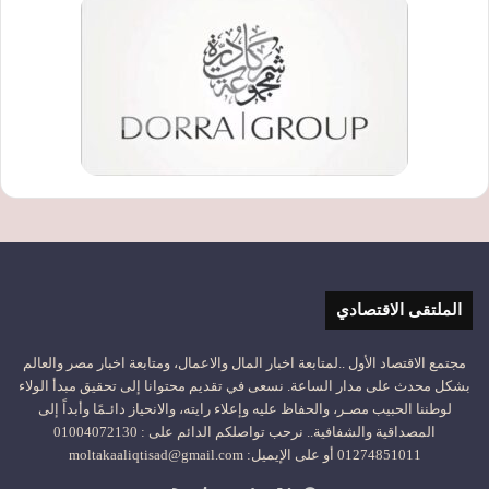
الملتقى الاقتصادي
مجتمع الاقتصاد الأول ..لمتابعة اخبار المال والاعمال، ومتابعة اخبار مصر والعالم
بشكل محدث على مدار الساعة. نسعى في تقديم محتوانا إلى تحقيق مبدأ الولاء
لوطننا الحبيب مصـر، والحفاظ عليه وإعلاء رايته، والانحياز دائـمًا وأبداً إلى
المصداقية والشفافية.. نرحب تواصلكم الدائم على : 01004072130
01274851011 أو على الإيميل: moltakaaliqtisad@gmail.com