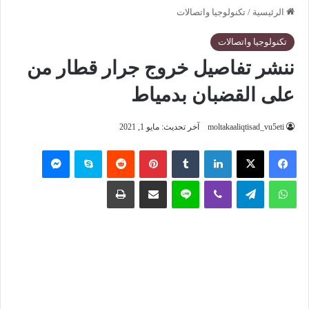
الرئيسية
/
تكنولوجيا واتصالات
تكنولوجيا واتصالات
ننشر تفاصيل خروج جرار قطار من
على القضبان بدمياط
moltakaaliqtisad_vu5eti
آخر تحديث: مايو 1, 2021
فيسبوك
‫X
لينكدإن
‏Tumblr
بينتيريست
‏Reddit
سكايب
ماسنجر
واتساب
تيلقرام
ڤايبر
لاين
مشاركة عبر البريد
طباعة