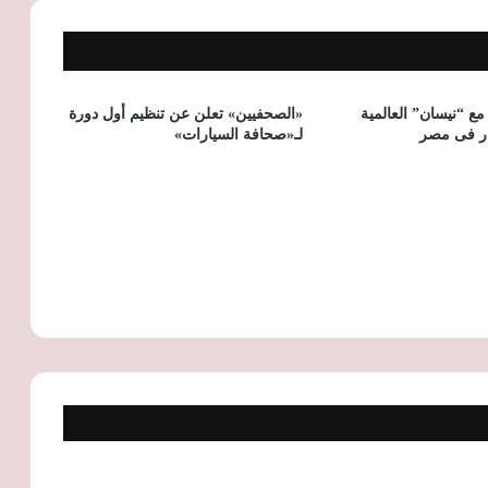
كيلومترات
سوبارو إمبريزا 2005 تعود إلى سوق
المستعمل.. تعرف على المواصفات والسعر
في مصر
مع “نيسان” العالمية
«الصحفيين» تعلن عن تنظيم أول دورة
ر فى مصر
لـ«صحافة السيارات»
7 أخطاء شائعة تهدد سيارتك في الصيف..
تجنبها لحماية المحرك والإطارات من التلف