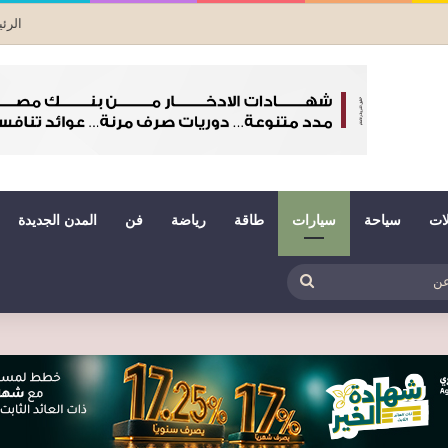
الرئ
لات
سياحة
سيارات
طاقة
رياضة
فن
المدن الجديدة
بي
ظلم
بحث
عن