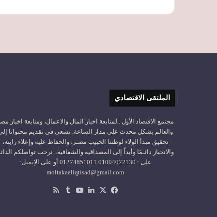
الملتقى الاقتصادي
مجتمع الاقتصاد الأول ..لمتابعة اخبار المال والاعمال، ومتابعة اخبار مص
والعالم بشكل محدث على مدار الساعة. نسعى في تقديم محتوانا إلى
تحقيق مبدأ الولاء لوطننا الحبيب مصـر، والحفاظ عليه وإعلاء رايته،
والانحياز دائـمًا وأبداً إلى المصداقية والشفافية.. نرحب تواصلكم الدائ
على : 01004072130 01274851011 أو على الإيميل:
moltakaaliqtisad@gmail.com
‫X
فيسبوك
لينكدإن
‫YouTube
ملخص
الموقع
RSS