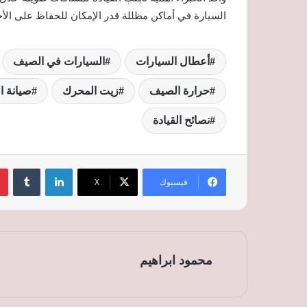
السيارة في أماكن مظللة قدر الإمكان للحفاظ على الأجز
أعطال السيارات
السيارات في الصيف
حرارة الصيف
زيت المحرك
صيانة ا
نصائح القيادة
لينكدإن
‏Tumblr
فيسبوك
‫X
محمود ابراهيم