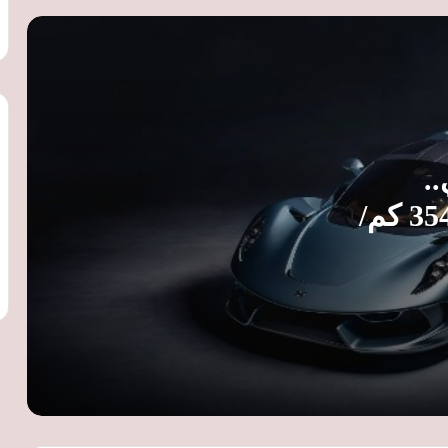
وسعر يبدأ من 139.9 ألف ريال
مزاد جمارك الإسكندرية يحقق 38.6 مليون
جنيه من بيع سيارات وبضائع راكدة
تويوتا برادو 2026 في السعودية.. المواصفات
.
الكاملة والأسعار وأبرز التجهيزات
Blackbird تنطلق بسرعة 354 كم/
مكلارين تكشف عن 788HS الجديدة.. 777
حصانًا وإنتاج عالمي محدود إلى 200 نسخة
فيراري تسجل علامات تجارية جديدة..
إصدارات مرتقبة من 12 سيليندري وF80
و296 عالية الأداء
أفاتار 12 Ultra EV.. سيارة كهربائية فاخرة
بقوة 402 حصان ومدى يصل إلى 705