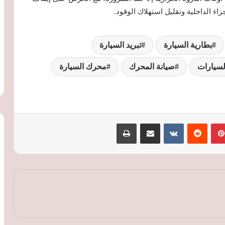
اء الداخلية وتقليل استهلاك الوقود.
بطارية السيارة
تبريد السيارة
لسيارات
صيانة المحرك
محرك السيارة
هايبركار جديدة من هينيسي.. Blackbird
بينتيريست
‏Reddit
‏VKontakte
مشاركة عبر البريد
طباعة
تنطلق بسرعة 354 كم/ساعة وسعرها 9.4
مليون ريال
«السويدي إليكتريك» تنشئ مجمعًا صناعيًا
جديدًا بالفيوم لإنتاج المكونات الكهربائية
وضفائر السيارات
بي واي دي Ti7 موديل 2026 تصل
السعودية.. SUV هجينة بقوة 480 حصانًا