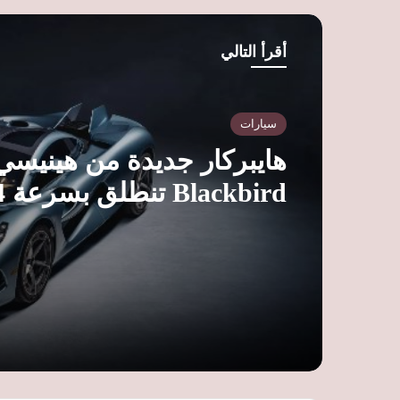
أقرأ التالي
سيارات
هايبركار جديدة من هينيسي.
ساعة وسعرها 9.4 مليون ريال