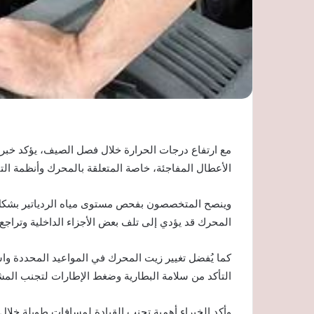
مع ارتفاع درجات الحرارة خلال فصل الصيف، يؤكد خبراء 
الأعطال المفاجئة، خاصة المتعلقة بالمحرك وأنظمة التب
وينصح المتخصصون بفحص مستوى مياه الردياتير بشكل من
المحرك قد يؤدي إلى تلف بعض الأجزاء الداخلية وتراجع 
كما يُفضل تغيير زيت المحرك في المواعيد المحددة واس
التأكد من سلامة البطارية وضغط الإطارات لتجنب المشكل
وأكد الخبراء أهمية تجنب القيادة لمسافات طويلة خلال