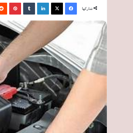
فيسبوك
‫X
لينكدإن
‏Tumblr
بينتيريست
شاركها