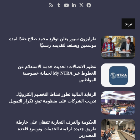
‫X
فيسبوك
لينكدإن
‫YouTube
ملخص
الموقع
RSS
ترند
طرابزون سبور يعلن توقيع محمد صلاح عقدًا لمدة
موسمين ويستعد لتقديمه رسميًا
تنظيم الاتصالات: تحديث خدمة الاستعلام عن
الخطوط عبر My NTRA لحماية خصوصية
المواطنين
الرقابة المالية تطور نشاط التخصيم إلكترونيًا..
تدريب الشركات على منظومة تمنع تكرار التمويل
الحكومة والغرف التجارية تتفقان على خارطة
طريق جديدة لرقمنة الخدمات وتوسيع قاعدة
المصدرين