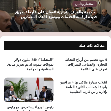
استثمار وتأمين
الحكومة والغرف التجارية تتفقان على خارطة طريق
جديدة لرقمنة الخدمات وتوسيع قاعدة المصدرين
مقالات ذات صلة
9 بنود تخصم من أرباح النشاط
“المشاط”: 240 مليون دولار
التجارى والصناعى للشركات..
تمويلات تنموية لدعم تعزيز مبادئ
تعرف على القائمة
الشفافية والحوكمة
انقلاب سيارة ملاكى بها 4 مراقبين
بلجنة امتحانات الثانوية العامة
بإدارة رأس غارب التعليمية
رئيس الوزراء يستعرض مع رئيس