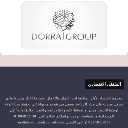
الملتقى الاقتصادي
مجتمع الاقتصاد الأول ..لمتابعة اخبار المال والاعمال، ومتابعة اخبار مصر والعالم
بشكل محدث على مدار الساعة. نسعى في تقديم محتوانا إلى تحقيق مبدأ الولاء
لوطننا الحبيب مصـر، والحفاظ عليه وإعلاء رايته، والانحياز دائـمًا وأبداً إلى
المصداقية والشفافية.. نرحب تواصلكم الدائم على : 01004072130
01274851011 أو على الإيميل: moltakaaliqtisad@gmail.com