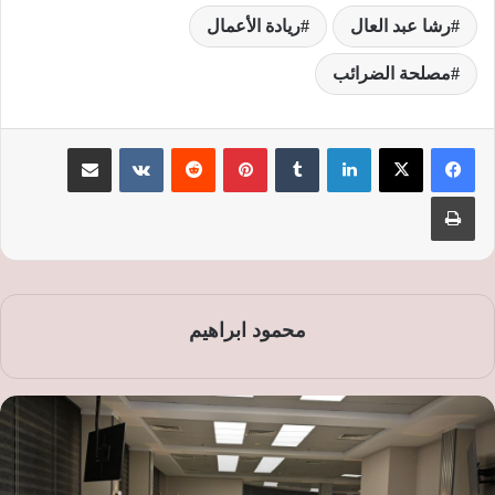
رشا عبد العال
ريادة الأعمال
مصلحة الضرائب
لينكدإن
‏Tumblr
بينتيريست
‏Reddit
‏VKontakte
مشاركة عبر البريد
طباعة
محمود ابراهيم