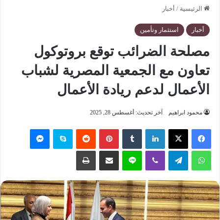
الرئيسية
/
أخبار
أخبار
استثمار وتأمين
مصلحة الضرائب توقع بروتوكول
تعاون مع الجمعية المصرية لشباب
الأعمال لدعم ريادة الأعمال
محمود ابراهيم
آخر تحديث: أغسطس 28, 2025
فيسبوك
‫X
لينكدإن
‏Tumblr
بينتيريست
‏Reddit
سكايب
ماسنجر
واتساب
تيلقرام
ڤايبر
لاين
مشاركة عبر البريد
طباعة