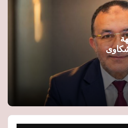
وزير التخطيط يتابع استعدادات مصر
لاستضافة المهرجان العالمي لريادة الأعمال
في نوفمبر
الذهب يواصل الصعود عالميًا ومحليًا.. عيار 21
ات مع 12 جهة
يتجاوز 6 آلاف جنيه
شكاوى
الرقابة المالية تنظم لأول مرة نشاط صناديق
التحوط وتحدد ضوابط تأسيسها
الرقابة المالية تلغي ترخيصي «تايكون
إنفستمنتس» للترويج وتغطية الاكتتابات
وزيادة رؤوس الأموال
مستشار شعبة الذهب يتوقع وصول الأوقية
إلى 5000 دولار بنهاية 2026.. والأسعار لن
تعود إلى مستوى 4000 دولار