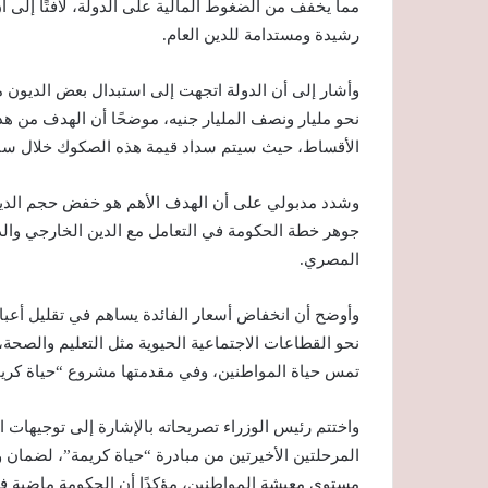
مما يخفف من الضغوط المالية على الدولة، لافتًا إلى أ
رشيدة ومستدامة للدين العام.
وأشار إلى أن الدولة اتجهت إلى استبدال بعض الديون م
نحو مليار ونصف المليار جنيه، موضحًا أن الهدف من هذ
الأقساط، حيث سيتم سداد قيمة هذه الصكوك خلال سب
وشدد مدبولي على أن الهدف الأهم هو خفض حجم الدين بن
جوهر خطة الحكومة في التعامل مع الدين الخارجي والدين
المصري.
وأوضح أن انخفاض أسعار الفائدة يساهم في تقليل أعباء 
نحو القطاعات الاجتماعية الحيوية مثل التعليم والصحة،
تمس حياة المواطنين، وفي مقدمتها مشروع “حياة كريم
واختتم رئيس الوزراء تصريحاته بالإشارة إلى توجيهات
المرحلتين الأخيرتين من مبادرة “حياة كريمة”، لضمان 
مستوى معيشة المواطنين، مؤكدًا أن الحكومة ماضية في 