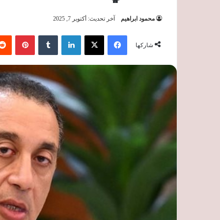
محمود ابراهيم
آخر تحديث: أكتوبر 7, 2025
فيسبوك
‫X
لينكدإن
‏Tumblr
بينتيريست
شاركها