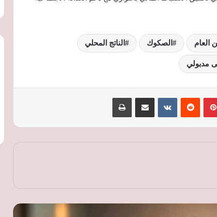
ن العام
الصكوك
الناتج المحلي
 مدبولي
الصناعة: اتفاقيات مع 12 جهة حكومية
بينتيريست
‏Reddit
‏VKontakte
مشاركة عبر البريد
طباعة
لتسريع الرد على شكاوى المستثمرين
رغم التوترات الإقليمية.. مصر تحافظ على
مكانتها بين أكبر أسواق الاندماج والاستحواذ
بالشرق الأوسط
«التنمية الصناعية» تكشف تفاصيل نظام
الإيجار المنتهي بالتملك للأراضي.. مرونة أكبر
للمستثمرين