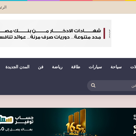
الرئ
لات
سياحة
سيارات
طاقة
رياضة
فن
المدن الجديدة
بي
ظلم
بحث
عن