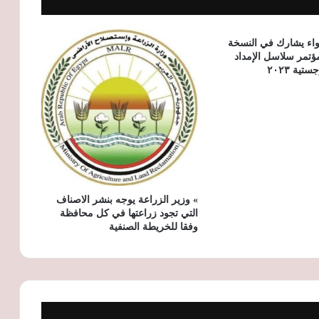
«الإسكان» تطرح 99 فرصة استثمارية
بالمدن الجديدة أمام المستثمرين المصريين
والأجانب
واء يشارك في النسخة
تمر سلاسل الإمداد
والخدمات اللوجستية ٢٠٢٣
الرقابة المالية تعدّل ضوابط التخصيم
والتأجير التمويلي بالعملة الأجنبية
» وزير الزراعة يوجه بنشر الاصناف
التي تجود زراعتها في كل محافظة
وفقا للخريطة الصنفية