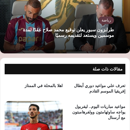
رياضة
طرابزون سبور يعلن توقيع محمد صلاح عقدًا لمدة
موسمين ويستعد لتقديمه رسميًا
مقالات ذات صلة
تعرف علي مواعيد دوري أبطال
اهلا بالمحلة في الممتاز
إفريقيا الموسم القادم
مواعيد مباريات اليوم.. ليفربول
يواجه ساوثهامتون وولفرهامبتون
مع أرسنال