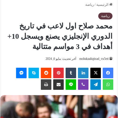
الرئيسية
/
رياضة
رياضة
محمد صلاح اول لاعب في تاريخ
الدوري الإنجليزي يصنع ويسجل 10+
أهداف في 3 مواسم متتالية
moltakaaliqtisad_vu5eti
آخر تحديث: مايو 6, 2024
فيسبوك
‫X
لينكدإن
‏Tumblr
بينتيريست
‏Reddit
سكايب
ماسنجر
واتساب
تيلقرام
ڤايبر
لاين
مشاركة عبر البريد
طباعة