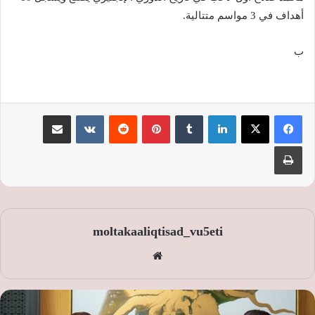
أهداف في 3 مواسم متتالية.
ب
لينكدإن
‏Tumblr
بينتيريست
‏Reddit
‏VKontakte
مشاركة عبر البريد
طباعة
moltakaaliqtisad_vu5eti
موق
ع
الوي
ب