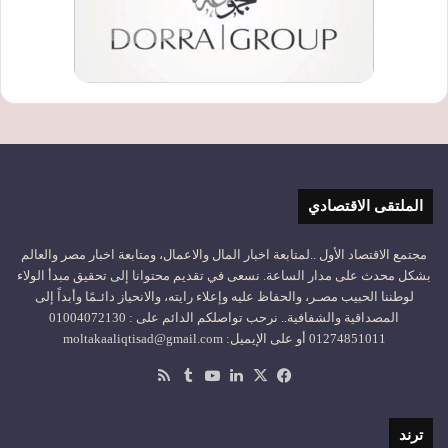
الملتقى الاقتصادي
مجتمع الاقتصاد الأول ..لمتابعة اخبار المال والاعمال، ومتابعة اخبار مصر والعالم
بشكل محدث على مدار الساعة. نسعى في تقديم محتوانا إلى تحقيق مبدأ الولاء
لوطننا الحبيب مصـر، والحفاظ عليه وإعلاء رايته، والانحياز دائـمًا وأبداً إلى
المصداقية والشفافية.. نرحب تواصلكم الدائم على : 01004072130
01274851011 أو على الإيميل: moltakaaliqtisad@gmail.com
‫X
فيسبوك
لينكدإن
‫YouTube
ملخص
الموقع
RSS
ترند