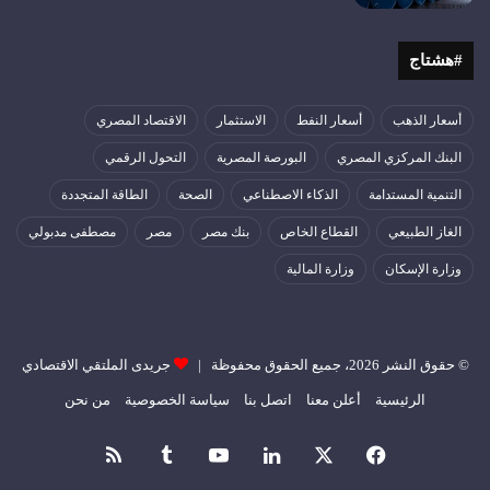
#هشتاج
أسعار الذهب
أسعار النفط
الاستثمار
الاقتصاد المصري
البنك المركزي المصري
البورصة المصرية
التحول الرقمي
التنمية المستدامة
الذكاء الاصطناعي
الصحة
الطاقة المتجددة
الغاز الطبيعي
القطاع الخاص
بنك مصر
مصر
مصطفى مدبولي
وزارة الإسكان
وزارة المالية
© حقوق النشر 2026، جميع الحقوق محفوظة |
جريدى الملتقي الاقتصادي
الرئيسية
أعلن معنا
اتصل بنا
سياسة الخصوصية
من نحن
فيسبوك
‫X
لينكدإن
‫YouTube
ملخص