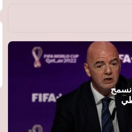
3 هزائم تضع ناشئات مصر أمام مهمة صعبة
في مونديال الطائرة
فليك يفتح الباب أمام حمزة عبد الكريم
للظهور مع برشلونة في الموسم الجديد
أزمة ثقة تهدد إنفانتينو.. حفيظ دراجي
يتساءل عن قدرة رئيس فيفا على الصمود
محمد أسامة يقترب من منصة التتويج وملك
عبدالغني تحطم الرقم الوطني في بطولة
 نسمح
العالم
طي
مواجهات قوية في وديات الأندية اليوم..
مانشستر يونايتد ضد باريس ووفاق يوفنتوس
وإنتر