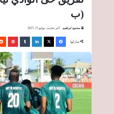
(ب
محمود ابراهيم
آخر تحديث: يوليو 15, 2025
فيسبوك
‫X
لينكدإن
‏Tumblr
بينتيريست
شاركها