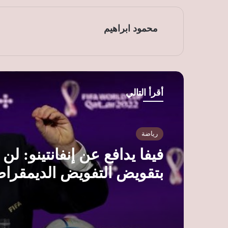
محمود ابراهيم
أقرأ التالي
رياضة
فيفا يدافع عن إنفانتينو: لن
بتقويض التفويض الديمقرا