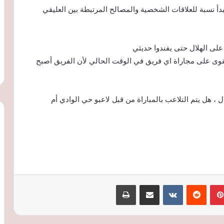
بدأ نسبة للعلاقات الشخصية والمصالح المرتبطة بين العليقي
 على الهلال حتى يفندوا حديثي
 يقوى على مجاراة اي فريق في الوقت الحالي لأن الفريق أصبح
ل ، هل يتم التلاعب بالمباراة من قبل لاعبو حي الوادي أم
بينتيريست
‏Reddit
‏VKontakte
مشاركة عبر البريد
طباعة
فيفا يدافع عن إنفانتينو: لن نسمح بتقويض
التفويض الديمقراطي