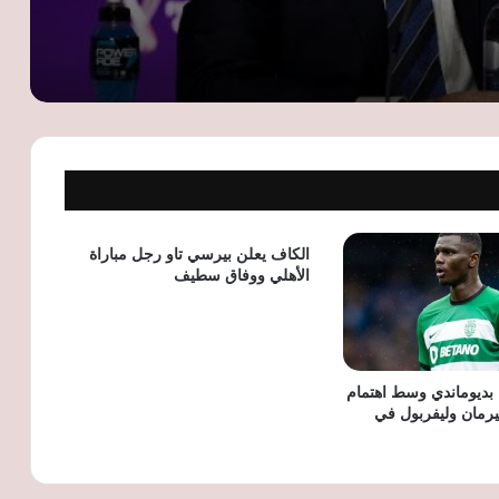
طرابزون سبور يعلن توقيع محمد صلاح عقدًا
لمدة موسمين ويستعد لتقديمه رسميًا
راتب ضخم ونسبة من مبيعات القمصان..
تفاصيل عرض طرابزون سبور لضم محمد
صلاح
مانشستر سيتي يفتح الباب أمام رحيل
ريندرز مقابل 55 مليون إسترليني.. ونوتنجهام
فورست يتحرك
الكاف يعلن بيرسي تاو رجل مباراة
الأهلي ووفاق سطيف
بعد اعتزاله.. دانتي يبدأ مشواره التدريبي
بقيادة الفريق الرديف لبايرن ميونخ
 بديوماندي وسط اهتمام
رمان وليفربول في