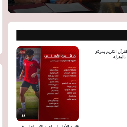
الاتحاد السكندري يعلن 6 صفقات جديدة
ويرفع تدعيماته الصيفية إلى 17 لاعبًا
ضربة لأرسنال.. إصابة ويليام ساليبا في
الظهر تبعده عن الملاعب
قرأن الكريم بمركز
بالمنزلة
الشباب والرياضة تُحيل واقعة استبعاد لاعب
من اختبارات الاتحاد السكندري للنيابة وتوجه
بالتحقيق مع المدرب
قائمة الأهلي لمواجهة الإسماعيلي في