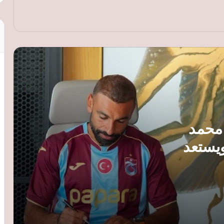
صلاح
مانشستر سيتي يفتح الباب أمام رحيل
ريندرز مقابل 55 مليون إسترليني.. ونوتنجهام
فورست يتحرك
بعد اعتزاله.. دانتي يبدأ مشواره التدريبي
بقيادة الفريق الرديف لبايرن ميونخ
الأهلي يتوج ببطولة دوري التنس للرجال
 محمد
للعام الثاني.. وأحمد طارق: اللاعبون كانوا
على قدر المسؤولية
يستعد
كونكاكاف يرفض مقترح فيفا لبيع حقوق
كأس العالم ويطالب بمزيد من الشفافية
كريم أديمي: حلمي مع برشلونة التتويج
بدوري أبطال أوروبا ولا أخشى المنافسة