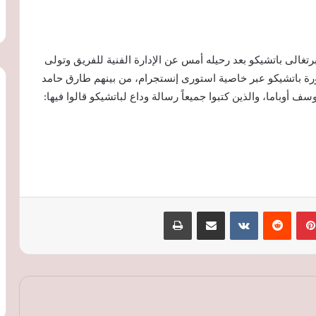
غالى باتشيكو بعد رحيله أمس عن الإدارة الفنية للفريق وتولى
ورة باتشيكو عبر خاصية استورى إنستجرام، من بينهم طارق حامد
ف أوباما، والذين كتبوا جميعاً رسالة وداع لباتشيكو قالوا فيها:
بينتيريست
‏Reddit
‏VKontakte
مشاركة عبر البريد
طباعة
طرابزون سبور يعلن توقيع محمد صلاح عقدًا
لمدة موسمين ويستعد لتقديمه رسميًا
راتب ضخم ونسبة من مبيعات القمصان..
تفاصيل عرض طرابزون سبور لضم محمد