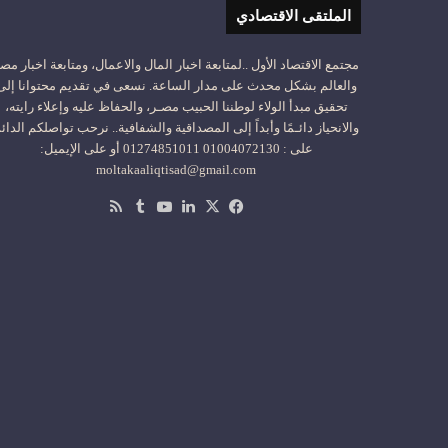
الملتقى الاقتصادي
مجتمع الاقتصاد الأول ..لمتابعة اخبار المال والاعمال، ومتابعة اخبار مص
والعالم بشكل محدث على مدار الساعة. نسعى في تقديم محتوانا إلى
تحقيق مبدأ الولاء لوطننا الحبيب مصـر، والحفاظ عليه وإعلاء رايته،
والانحياز دائـمًا وأبداً إلى المصداقية والشفافية.. نرحب تواصلكم الدائ
على : 01004072130 01274851011 أو على الإيميل:
moltakaaliqtisad@gmail.com
‫X
فيسبوك
لينكدإن
‫YouTube
ملخص
الموقع
RSS