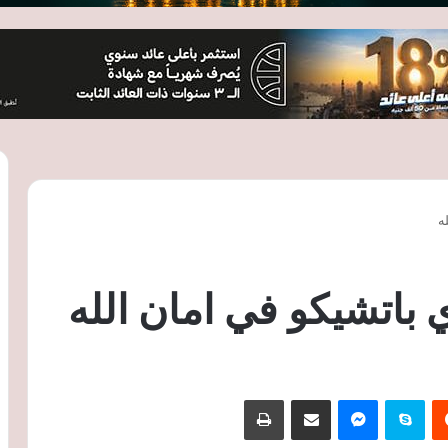
ه
ي باتشيكو في امان الله
‏Reddit
سكايب
ماسنجر
مشاركة عبر البريد
طباعة