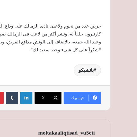
حرص عدد من نجوم ولاعبى نادى الزمالك على وداع البرت
كارتيرون خلفاً له، ونشر أكثر من لاعب فى الزمالك ص
وعبد الله جمعة، بالإضافة إلى الونش مدافع الفريق، ويوس
“شكراً على كل شىء وحظ سعيد لك”.
باتشيكو
لينكدإن
‏Tumblr
فيسبوك
‫X
moltakaaliqtisad_vu5eti