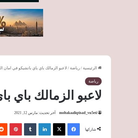
الرئيسية
/
رياضة
/
لاعبو الزمالك باي باي باتشيكو في امان الل
رياضة
لاعبو الزمالك باي با
moltakaaliqtisad_vu5eti
آخر تحديث: مارس 12, 2021
فيسبوك
‫X
لينكدإن
‏Tumblr
بينتيريست
شاركها