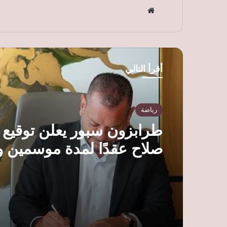
موق
ع
الوي
ب
أقرأ التالي
رياضة
طرابزون سبور يعلن توقيع
صلاح عقدًا لمدة موسمين و
لتقديمه رسميًا