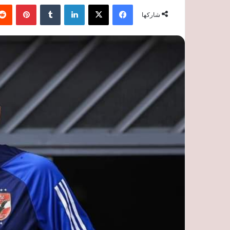
فيسبوك
‫X
لينكدإن
‏Tumblr
بينتيريست
شاركها