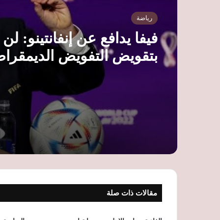
رياضة
فيفا يدافع عن إنفانتينو: لن
بتقويض التفويض الديمقرا
مقالات ذات صلة