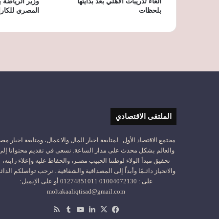
الغاء تدريبات الاهلي بعد بدايتها
وزير الرياضة ي
بلحظات
المصري للكارا
الملتقى الاقتصادي
مجتمع الاقتصاد الأول ..لمتابعة اخبار المال والاعمال، ومتابعة اخبار مص
والعالم بشكل محدث على مدار الساعة. نسعى في تقديم محتوانا إلى
تحقيق مبدأ الولاء لوطننا الحبيب مصـر، والحفاظ عليه وإعلاء رايته،
والانحياز دائـمًا وأبداً إلى المصداقية والشفافية.. نرحب تواصلكم الدائ
على : 01004072130 01274851011 أو على الإيميل:
moltakaaliqtisad@gmail.com
‫X
فيسبوك
لينكدإن
‫YouTube
ملخص