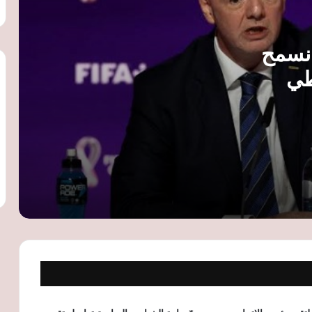
محمد أسامة يقترب من منصة التتويج وملك
عبدالغني تحطم الرقم الوطني في بطولة
 نسمح
العالم
طي
مواجهات قوية في وديات الأندية اليوم..
مانشستر يونايتد ضد باريس ووفاق يوفنتوس
وإنتر
طرابزون سبور يعلن توقيع محمد صلاح عقدًا
لمدة موسمين ويستعد لتقديمه رسميًا
راتب ضخم ونسبة من مبيعات القمصان..
تفاصيل عرض طرابزون سبور لضم محمد
صلاح
مانشستر سيتي يفتح الباب أمام رحيل
ريندرز مقابل 55 مليون إسترليني.. ونوتنجهام
فورست يتحرك