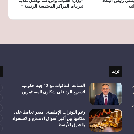
لتقي رئيس الإتحاد
*وزارة الشباب والرياضة تواصل تقديم
تيه
تدريبات المراكز المجتمعية الرقمية *
بعد اعتزاله.. دانتي يبدأ مشواره التدريبي
بقيادة الفريق الرديف لبايرن ميونخ
ترند
ر
الصناعة: اتفاقيات مع 12 جهة حكومية
لتسريع الرد على شكاوى المستثمرين
م
رغم التوترات الإقليمية.. مصر تحافظ على
مكانتها بين أكبر أسواق الاندماج والاستحواذ
بالشرق الأوسط