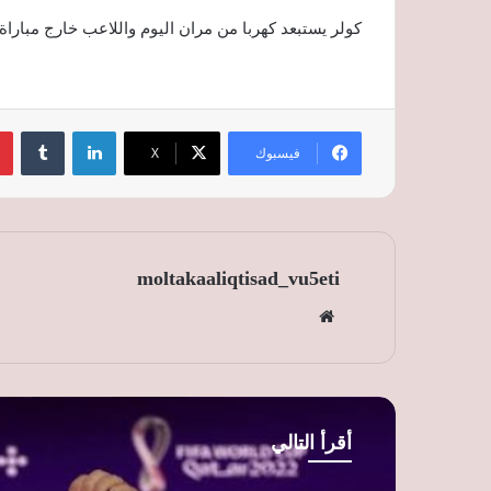
كولر يستبعد كهربا من مران اليوم واللاعب خارج مباراة
لينكدإن
‏Tumblr
فيسبوك
‫X
moltakaaliqtisad_vu5eti
موق
ع
الوي
ب
أقرأ التالي