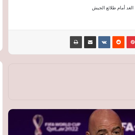
 الغد أمام طلائع الجيش
بينتيريست
‏Reddit
‏VKontakte
مشاركة عبر البريد
طباعة
فيفا يدافع عن إنفانتينو: لن نسمح بتقويض
التفويض الديمقراطي
3 هزائم تضع ناشئات مصر أمام مهمة صعبة
في مونديال الطائرة
فليك يفتح الباب أمام حمزة عبد الكريم
للظهور مع برشلونة في الموسم الجديد
أزمة ثقة تهدد إنفانتينو.. حفيظ دراجي
يتساءل عن قدرة رئيس فيفا على الصمود