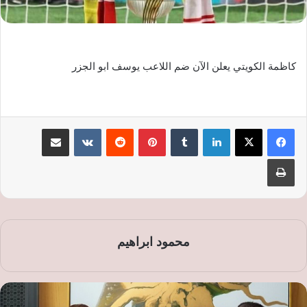
كاظمة الكويتي يعلن الآن ضم اللاعب يوسف ابو الجزر
لينكدإن
‏Tumblr
بينتيريست
‏Reddit
‏VKontakte
مشاركة عبر البريد
طباعة
محمود ابراهيم