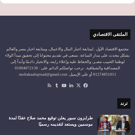
الملتقى الاقتصادي
مجتمع الاقتصاد الأول ..لمتابعة اخبار المال والاعمال، ومتابعة اخبار مصر والعالم
بشكل محدث على مدار الساعة. نسعى في تقديم محتوانا إلى تحقيق مبدأ الولاء
لوطننا الحبيب مصـر، والحفاظ عليه وإعلاء رايته، والانحياز دائـمًا وأبداً إلى
المصداقية والشفافية.. نرحب تواصلكم الدائم على : 01004072130
01274851011 أو على الإيميل: moltakaaliqtisad@gmail.com
‫X
فيسبوك
لينكدإن
‫YouTube
ملخص
الموقع
RSS
ترند
طرابزون سبور يعلن توقيع محمد صلاح عقدًا لمدة
موسمين ويستعد لتقديمه رسميًا