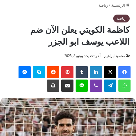
الرئيسية
/
رياضة
رياضة
كاظمة الكويتي يعلن الآن ضم
اللاعب يوسف ابو الجزر
محمود ابراهيم
آخر تحديث: يونيو 8, 2025
فيسبوك
‫X
لينكدإن
‏Tumblr
بينتيريست
‏Reddit
سكايب
ماسنجر
واتساب
تيلقرام
ڤايبر
لاين
مشاركة عبر البريد
طباعة