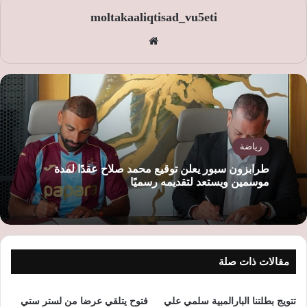
moltakaaliqtisad_vu5eti
موق
ع
الوي
ب
رياضة
طرابزون سبور يعلن توقيع محمد صلاح عقدًا لمدة
موسمين ويستعد لتقديمه رسميًا
مقالات ذات صلة
تتويج بطلتنا البارالمبية سلمي علي
فتوح يتلقي عرضا من لستر ستي