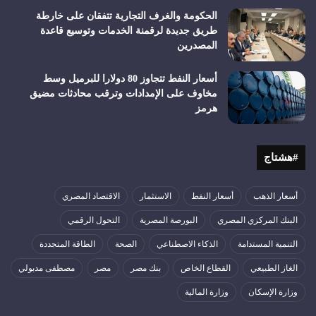
الحكومة والغرف التجارية تتفقان على خارطة
طريق جديدة لرقمنة الخدمات وتوسيع قاعدة
المصدرين
أسعار النفط تتجاوز 80 دولارا للبرميل وسط
مخاوف على الإمدادات وترقب محادثات مضيق
هرمز
#هشتاج
أسعار الذهب
أسعار النفط
الاستثمار
الاقتصاد المصري
البنك المركزي المصري
البورصة المصرية
التحول الرقمي
التنمية المستدامة
الذكاء الاصطناعي
الصحة
الطاقة المتجددة
الغاز الطبيعي
القطاع الخاص
بنك مصر
مصر
مصطفى مدبولي
وزارة الإسكان
وزارة المالية