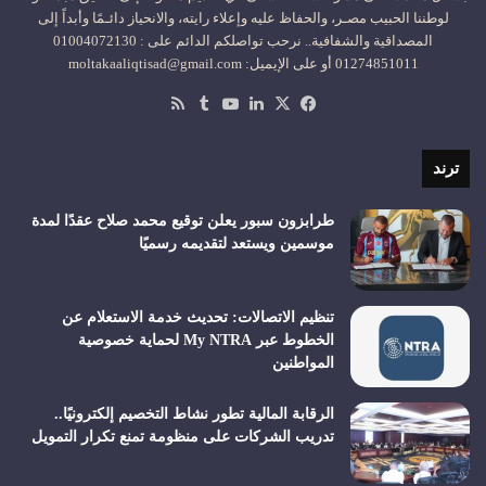
لوطننا الحبيب مصـر، والحفاظ عليه وإعلاء رايته، والانحياز دائـمًا وأبداً إلى
المصداقية والشفافية.. نرحب تواصلكم الدائم على : 01004072130
01274851011 أو على الإيميل: moltakaaliqtisad@gmail.com
‫X
فيسبوك
لينكدإن
‫YouTube
ملخص
الموقع
RSS
ترند
طرابزون سبور يعلن توقيع محمد صلاح عقدًا لمدة
موسمين ويستعد لتقديمه رسميًا
تنظيم الاتصالات: تحديث خدمة الاستعلام عن
الخطوط عبر My NTRA لحماية خصوصية
المواطنين
الرقابة المالية تطور نشاط التخصيم إلكترونيًا..
تدريب الشركات على منظومة تمنع تكرار التمويل