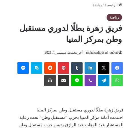
الرئيسية
/
رياضة
رياضة
فريق زهرة بطلًا لدوري مستقبل
وطن بمركز المنيا
moltakaaliqtisad_vu5eti
آخر تحديث: سبتمبر 1, 2021
فيسبوك
‫X
لينكدإن
‏Tumblr
بينتيريست
‏Reddit
سكايب
ماسنجر
واتساب
تيلقرام
ڤايبر
لاين
مشاركة عبر البريد
طباعة
فريق زهرة بطلًا لدوري مستقبل وطن بمركز المنيا
اختتمت أمانة مركز المنيا بحزب “مستقبل وطن” تحت رعاية
المستشار عبد الوهاب عبد الرازق رئيس حزب مستقبل وطن