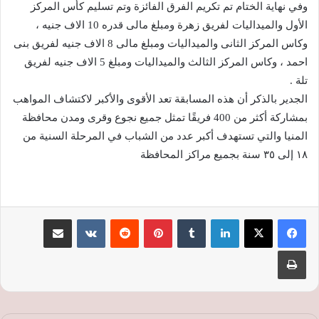
وفي نهاية الختام تم تكريم الفرق الفائزة وتم تسليم كأس المركز
الأول والميداليات لفريق زهرة ومبلغ مالى قدره 10 الاف جنيه ،
وكاس المركز الثانى والميداليات ومبلغ مالى 8 الاف جنيه لفريق بنى
احمد ، وكاس المركز الثالث والميداليات ومبلغ 5 الاف جنيه لفريق
تلة .
الجدير بالذكر أن هذه المسابقة تعد الأقوى والأكبر لاكتشاف المواهب
بمشاركة أكثر من 400 فريقًا تمثل جميع نجوع وقرى ومدن محافظة
المنيا والتي تستهدف أكبر عدد من الشباب في المرحلة السنية من
١٨ إلى ٣٥ سنة بجميع مراكز المحافظة
لينكدإن
‏Tumblr
بينتيريست
‏Reddit
‏VKontakte
مشاركة عبر البريد
طباعة