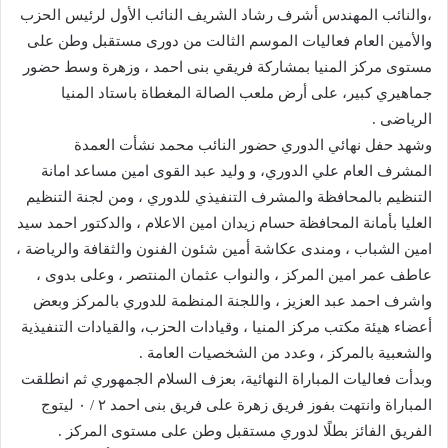
،والنائب المهندس أشرف رشاد الشريف النائب الأول لرئيس الحزب
والأمين العام فعاليات الموسم الثالت من دورى مستقبل وطن على
مستوى مركز المنيا بمشاركة فريقي بنى احمد ، وزهرة وسط حضور
جماهيري كبير، على أرض ملعب الصالة المغطاة باستاد المنيا
الرياضى .
وشهد حفل نهائي الدوري حضور النائب محمد نشأت العمدة
المشرف العام علي الدوري، و وليد عبد القوى امين مساعد امانة
التنظيم بالمحافظة والمشرف التنفيذي للدوري ، ومن لجنة التنظيم
العليا بأمانة المحافظة حسام زيدان امين الاعلام ، والدكتور احمد سيد
امين الشباب ، ومندى عكاشة أمين شئون الفنون والثقافة والرياضة ،
عاطف عمر امين المركز ، والنواب عثمان المنتصر ، وعلى بدوى ،
واشرف احمد عبد العزيز ، واللجنة المنظمة للدوري بالمركز وبعض
أعضاء هيئة مكتب مركز المنيا ، وقيادات الحزب، والقيادات التنفيذية
والشعبية بالمركز ، وعدد من الشخصيات العامة .
وبدأت فعاليات المباراة النهائية، بعزف السلام الجمهوري ثم انطلقت
المباراة وانتهت بفوز فريق زهرة على فريق بنى احمد ٢ / ٠ ليتوج
الفريق الفائز بطلًا لدوري مستقبل وطن على مستوى المركز .