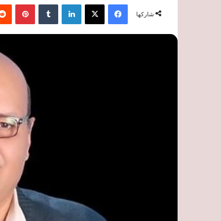
فيسبوك
‫X
لينكدإن
‏Tumblr
بينتيريست
شاركها