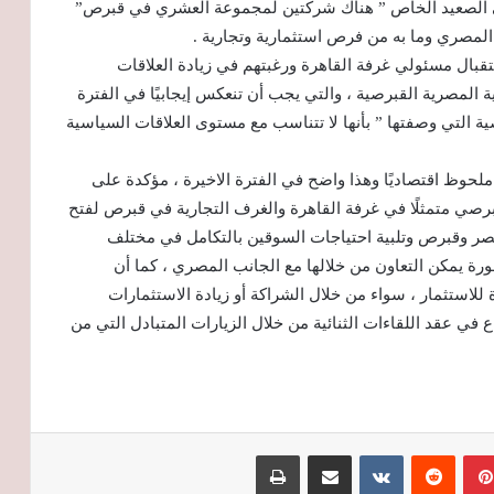
اً على الصعيد الخاص ” هناك شركتين لمجموعة العشري في قبرص”
 المصري وما به من فرص استثمارية وتجارية .
تقبال مسئولي غرفة القاهرة ورغبتهم في زيادة العلاقات
ية المصرية القبرصية ، والتي يجب أن تنعكس إيجابيًا في الفترة
ية التي وصفتها ” بأنها لا تتناسب مع مستوى العلاقات السياسية
لحوظ اقتصاديًا وهذا واضح في الفترة الاخيرة ، مؤكدة على
برصي متمثلًا في غرفة القاهرة والغرف التجارية في قبرص لفتح
مصر وقبرص وتلبية احتياجات السوقين بالتكامل في مختلف
رة يمكن التعاون من خلالها مع الجانب المصري ، كما أن
دة للاستثمار ، سواء من خلال الشراكة أو زيادة الاستثمارات
 عقد اللقاءات الثنائية من خلال الزيارات المتبادل التي من
أسعار الذهب ترتفع عالميًا لليوم الثاني رغم
بينتيريست
‏Reddit
‏VKontakte
مشاركة عبر البريد
طباعة
انحسار التوتر في مضيق هرمز وترقب