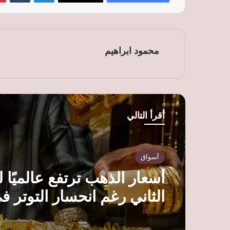
محمود ابراهيم
أقرأ التالي
أسواق
أسعار الذهب ترتفع عالميًا ل
الثاني رغم انحسار التوتر ف
مضيق هرمز وترقب بيانات