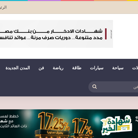
الرئ
لات
سياحة
سيارات
طاقة
رياضة
فن
المدن الجديدة
بي
ظلم
بحث
عن