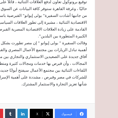
توقيع بروتوكول تعاون لدفع العلاقات الثنائية ، قائل
حاليًا ، وغرفة القاهرة ستوفر كافة البيانات عن السوق
من جانبها أشادت السفيرة” بولى إيوانو” القبرصية باس
الاقتصادية الثنائية ، مشيرة إلى تطور العلاقات السياس
القادمة على زيادة العلاقات الاقتصادية المصرية القبرص
الكبيرة المتطورة بين البلدين”.
وقالت السفيرة ” بولى إيوانو ” إن مصر تطورت بشكل م
أهمية تبادل الزيارات بين مجتمع الأعمال المصري والق
آفاق جديدة على الصعيدين الاستثماري والتجاري بين 
المجالات ، وأن قبرص بها خدمات ومجالات كثيرة ومتطو
اللقاءات الثنائية بين مجتمع الأعمال سيفتح أبوابًا جدي
للشركات في مصر وقبرص ، مشددة على أهمية الإسراع في
شأنها تعزيز التجارة والاستثمار المشترك.
لينكدإن
‏Tumblr
فيسبوك
‫X