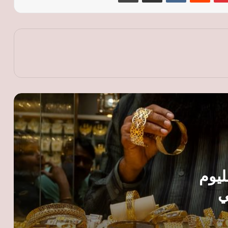
بيانات الوظائف الأمريكية
«التموين»: الإعلان عن تفاصيل الدعم النقدي
السلعي في مؤتمر حكومي.. والمنظومة
تشمل المخابز و«جمعيتي»
«التموين»: الدعم النقدي السلعي يحد من
الهدر ويمنح المواطنين حرية اختيار السلع
رئيس شعبة المخابز ينتقد تسعير الخبز
السياحي: القرار لم يُناقش معنا
قبل موسم المولد النبوي.. توقعات بزيادة
أسعار الحلوى رغم انخفاض السكر واستمرار
ليوم
ضغوط الإنتاج
ي
غرفة الحبوب: خطة للتوسع في صوامع
القمح بعد اقتراب التوريد من 5 ملايين طن
خلال موسم 2026